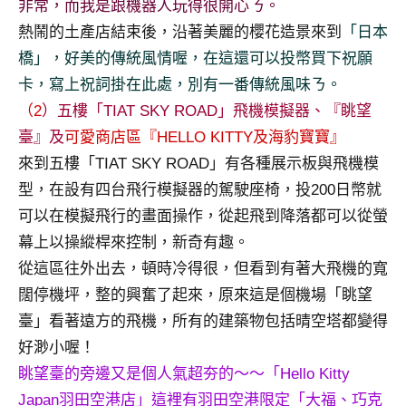
非常，而我是跟機器人玩得很開心ㄋ。
熱鬧的土產店結束後，沿著美麗的櫻花造景來到
「日本
橋」，好美的傳統風情喔，在這還可以投幣買下祝願
卡，寫上祝詞掛在此處，別有一番傳統風味ㄋ。
（2
）五樓「TIAT SKY ROAD」飛機模擬器、『眺望
臺』及
可愛商店區『HELLO KITTY及海豹寶寶』
來到五樓「TIAT SKY ROAD」有各種展示板與飛機模
型，在設有四台飛行模擬器的駕駛座椅，投200日幣就
可以在模擬飛行的畫面操作，從起飛到降落都可以從螢
幕上以操縱桿來控制，新奇有趣。
從這區往外出去，頓時冷得很，但看到有著大飛機的寬
闊停機坪，整的興奮了起來，原來這是個機場「眺望
臺」看著遠方的飛機，所有的建築物包括晴空塔都變得
好渺小喔！
眺望臺的旁邊又是個人氣超夯的～～「Hello Kitty
Japan羽田空港店」這裡有羽田空港限定「大福、巧克