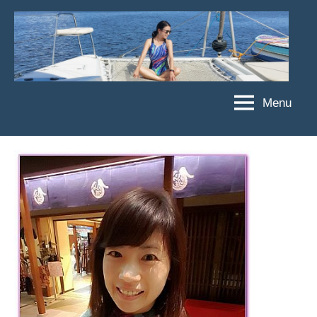
Skip
to
content
Menu
傑
★
傑
菲
菲
亞
亞
娃
娃
粉
JEFFIA
絲
FANG
團、
主
題
旅
遊、
達