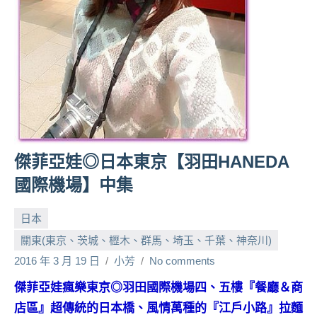
人
帶
路、
旅
遊
節
目
來
賓、
傑菲亞娃◎日本東京【羽田HANEDA
News
國際機場】中集
金
探
日本
號
節
關東(東京、茨城、櫪木、群馬、埼玉、千葉、神奈川)
目
2016 年 3 月 19 日
小芳
No comments
班
底、
傑菲亞娃瘋樂東京◎羽田國際機場四、五樓『餐廳＆商
外
店區』超傳統的日本橋、風情萬種的『江戶小路』拉麵