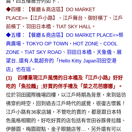
篇，四五樓層分列如下：
及
◆四樓：【餐廳＆商店區】DO MARKET
活
PLACE=>【江戶小路】、江戶舞台、御好橫丁、江戶
動
主
前橫丁、羽田日本橋、TIAT SKY HALL。
持、
◆五樓：【餐廳＆商店區】DO MARKET PLACE=>祭
學
典廣場、TOKYO OP TOWN、HOT ZONE、COOL
校
ZONE、TIAT SKY ROAD、羽田日本橋、天象儀、展
企
業
望台..還有人氣超夯的「Hello Kitty Japan羽田空港
講
店」也在這。
座、
(1)
四樓重現江戶風情的日本橋及『江戶小路』好好
部
吃的「魚拉麵」;好買的伴手禮及「菜之花芭娜娜」。
落
位於羽田國際機場四樓，以江戶時期為背景，來到這彷
客
及
彿穿約時空，回到過去江戶時代的感覺，很復古懷舊！
旅
江戶小路有36家店鋪，不管吃的賣的，都是跟日本特
遊
色風格相關的。好吃好買的店包括有世田谷豚骨拉麵、
雜
伊藤園、梅園甜點、金子眼鏡店等…，另外還有可以
誌