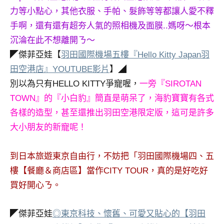
力等小點心，其他衣服、手帕、髮飾等等都讓人愛不釋
手啊，還有還有超夯人氣的照相機及面膜..媽呀～根本
沉淪在此不想離開ㄋ～
◤傑菲亞娃【
羽田國際機場五樓『Hello Kitty Japan羽
田空港店』YOUTUBE影片
】◢
別以為只有HELLO KITTY爭寵喔，
一旁『SIROTAN
TOWN』的『小白豹』簡直是萌呆了，海豹寶寶有各式
各樣的造型，甚至還推出羽田空港限定版，這可是許多
大小朋友的新寵呢！
到日本旅遊東京自由行，不妨把「羽田國際機場四、五
樓【餐廳＆商店區】當作CITY TOUR，真的是好吃好
買好開心ㄋ。
◤傑菲亞娃
◎東京科技、懷舊、可愛又貼心的【羽田