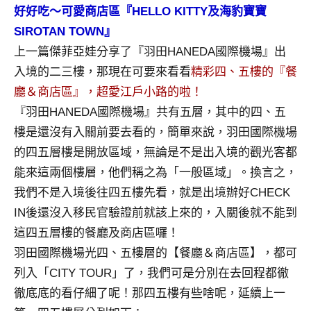
景
好好吃～可愛商店區『HELLO KITTY及海豹寶寶
節
SIROTAN TOWN』
目
上一篇傑菲亞娃分享了『羽田HANEDA國際機場』出
主
持、
入境的二三樓，那現在可要來看看
精彩四、五樓的『餐
吳
廳＆商店區』，超愛江戶小路的啦！
哥
『羽田HANEDA國際機場』共有五層，其中的四、五
窟
樓是還沒有入關前要去看的，簡單來說，羽田國際機場
泰
的四五層樓是開放區域，無論是不是出入境的觀光客都
國
旅
能來這兩個樓層，他們稱之為「一般區域」。換言之，
遊
我們不是入境後往四五樓先看，就是出境辦好CHECK
書
IN後還沒入移民官驗證前就該上來的，入關後就不能到
作
這四五層樓的餐廳及商店區囉！
者、
羽田國際機場光四、五樓層的【餐廳＆商店區】，都可
各
發
列入「CITY TOUR」了，我們可是分別在去回程都徹
表
徹底底的看仔細了呢！那四五樓有些啥呢，延續上一
會