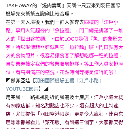
TAKE AWAY的『燒肉壽司』天啊～只要來到羽田國際
專
欄、
機場先來祭祭五臟廟比較合理。
觀
在第一天入境後，我們一群人就奔去
四樓的「江戶小
光
路」享用人氣超夯的「魚拉麵」，門口總是排滿了一堆
局
人的『世田谷拉麵』，由於LOGO是個『魚』的象形文
合
字，所以呢傑菲亞娃就叫它「魚拉麵」囉，門口就有大
作
達
大的食物照片，很容易讓食客了解想吃哪一種的拉麵，
人
自動票券搞定我們的餐票順勢排隊，等工作人員安排座
對
位，看高朋滿座的盛況，花點時間等待是值得的啦！
象。
◤傑菲亞娃【
羽田國際機場五樓『江戶小路』
★
YOUTUBE影片
】◢
用完餐，一路逛逛附近的餐廳及土產店，
江戶小路大概
有36家店舖，知名甜點店也不少，還有超大的土特產
店，尤其提供「羽田空港限定」更是令人瘋狂，連東京
芭娜娜都還看見「菜花版」看到這三個字，大家都笑得