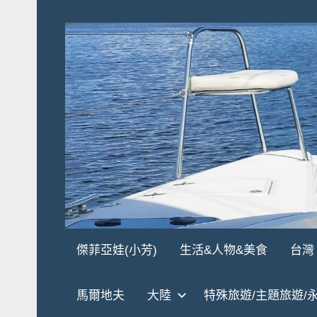
Skip
to
content
傑
★
傑菲亞娃(小芳)
生活&人物&美食
台灣
傑
菲
菲
馬爾地夫
大陸
特殊旅遊/主題旅遊/
亞
亞
娃