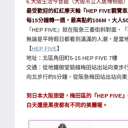
6.大阪生活今昔館（大阪市立人居博物館
主
最受歡迎的紅紅摩天輪『HEP FIVE觀覽
持、
每15分鐘轉一週，最高點約106M，大人500
學
『HEP FIVE』就在阪急三番街斜對面
校
無論是平時假日都看到滿滿的人潮，是當
企
業
【
HEP FIVE
】
講
地址：北區角田町5-15 HEP FIVE 7樓
座、
交通：從地鐵御堂筋線梅田站出站向東步
部
向北步行約5分鐘，從阪急梅田站出站向東
落
客
到日本大阪旅遊，梅田區的『HEP FIV
及
旅
白天還是黑夜都有不同的美麗喔。
遊
雜
誌