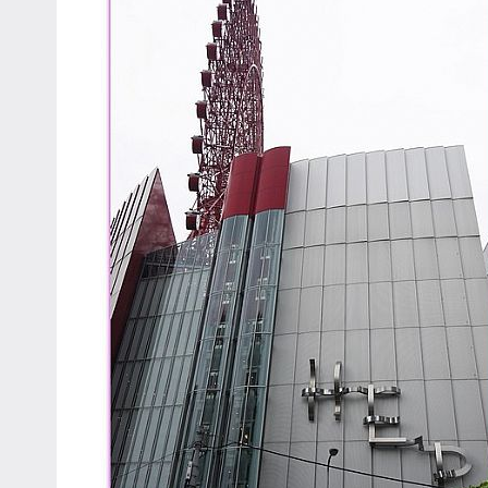
專
欄、
觀
光
局
合
作
達
人
對
象。
★