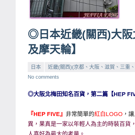
賓、
News
金
◎日本近畿(關西)大阪北
探
號
及摩天輪】
節
目
日本
近畿(關西)(京都、大阪、滋賀、三重
班
底、
No comments
外
景
◎大阪北梅田知名百貨，第二篇【HEP F
節
目
『HEP FIVE』
非常簡單的
紅白LOGO
，讓
主
異，果真是一家以年輕人為主的時裝百貨
持、
人喜好為最大的考量。
吳