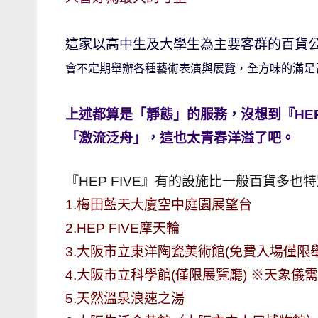
哥
窟
這家以高中生及大學生為主要客群的百貨
泰
會不定期舉辦各種藝術表演與展覽，全方味的滿足
國
旅
上述都算是「靜態」的服務，沒想到『HEP
遊
「激流泛舟」，這也太青春洋溢了吧。
書
作
者、
『HEP FIVE』有的設施比一般百貨多
各
1.梅田藍天大廈空中庭園展望台
發
2.HEP FIVE摩天輪
表
3.大阪市立東洋陶瓷美術館(免費入場僅限
會
4.大阪市立科學館(僅限展覽廳) ※天象儀
及
5.天然溫泉浪速之湯
活
動