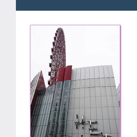
粉
娃
絲
團、
JEFFIA
主
FANG
題
旅
遊、
達
人
帶
路、
旅
遊
節
目
來