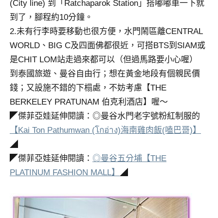
(City line) 到「Ratchaparok Station」搭嘟嘟車一下就
專
到了，腳程約10分鐘。
欄、
2.未有行李時要移動也很方便，水門鬧區離CENTRAL
觀
WORLD、BIG C及四面佛都很近，可搭BTS到SIAM或
光
局
是CHIT LOM站走過來都可以（但過馬路要小心喔）
合
到泰國旅遊、曼谷自由行；想在黃金地段有個親民價
作
錢；又設施不錯的下榻處，不妨考慮【THE
達
BERKELEY PRATUNAM 伯克利酒店】喔～
人
對
◤傑菲亞娃延伸閱讀：◎曼谷水門老字號粉紅制服的
象。
【Kai Ton Pathumwan (โกอ่าง)海南雞肉飯(嗑巴哥)】
★
◢
◤傑菲亞娃延伸閱讀：
◎曼谷五分埔【THE
PLATINUM FASHION MALL】
◢