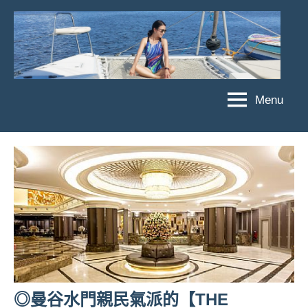
Skip
to
content
Menu
傑
★
傑
菲
菲
亞
亞
娃
娃
粉
JEFFIA
絲
FANG
團、
主
題
旅
遊、
◎曼谷水門親民氣派的【THE
達