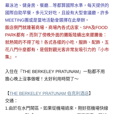
及
幕泳池、健身房、餐廳…等都算國際水準，每天提供的
活
國際自助早餐，多元又好吃，且設有大型會議廳，許多
動
MEETING團或是當地活動會選擇在此舉辦。
主
飯店側門就連著商場，商場內各式店家、SPA及FOOD
持、
學
PARK都有，而到了傍晚外面的攤販陸續出來擺攤後：
校
就熱鬧的不得了啦！各式各樣的小吃，服飾、配飾，五
企
花八門什麼都有，是個對觀光客非常友吸引力的『小市
業
集』。
講
座、
部
入住在『THE BERKELEY PRATUNAM』一點都不用
落
擔心晚上沒事做喔！太好利用時間了～
客
及
【
THE BERKELEY PRATUNAM 伯克利酒店
】
旅
交通：
遊
雜
1.由於在水門鬧區，如果從機場過來，剛好搭機場快線
誌