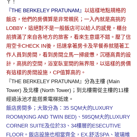
ㄚ！
景
節
『THE BERKELEY PRATUNAM』
以這樣地點規格的
目
飯店，他們的房價算是非常親民；一入內就是高挑的
主
LOBBY，這絕對不是一般飯店可以給人的感覺，櫃台
持、
前擠滿了來自各地方的旅客，看來生意還不錯。壓了信
吳
哥
用空卡CHECK IN後，迅速拿著房卡及早餐券就隨著工
窟
作人員到房間，看到房間立馬一掃疲憊，沉穩高貴的設
泰
計，高挑的空間，浴室臥室間的無界限，以這樣的房價
國
有這樣的房間設施，CP值算高的。
旅
『THE BERKELEY PRATUNAM』分為主樓 (Main
遊
書
Tower) 及北樓 (North Tower)；到北樓需從主樓的11樓
作
經過泳池才能搭乘電梯抵達。
者、
飯店房間多；大致分為：35 SQM大的LUXURY
各
ROOM(KING AND TWIN BED)、59SQM大的LUXURY
發
CORNER SUITE及位於33、34樓層的ESECUTIVE
表
會
FLOOR。飯店設施也相當齊全，EX.舒活SPA、玻璃帷