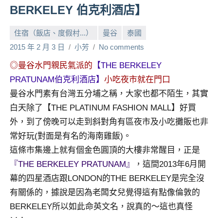
BERKELEY 伯克利酒店】
人
帶
住宿（飯店、度假村...）
曼谷
泰國
路、
旅
2015 年 2 月 3 日
小芳
No comments
遊
◎曼谷水門親民氣派的
【THE BERKELEY
節
PRATUNAM伯克利酒店】
小吃夜市就在門口
目
來
曼谷水門素有台灣五分埔之稱，大家也都不陌生，其實
賓、
白天除了【THE PLATINUM FASHION MALL】好買
News
外，到了傍晚可以走到斜對角有區夜市及小吃攤販也非
金
常好玩(對面是有名的海南雞飯)。
探
這條市集邊上就有個金色圓頂的大樓非常醒目，正是
號
節
『THE BERKELEY PRATUNAM』
，這間2013年6月開
目
幕的四星酒店跟LONDON的THE BERKELEY是完全沒
班
有關係的，據說是因為老闆女兒覺得這有點像倫敦的
底、
BERKELEY所以如此命英文名，說真的～這也真怪
外