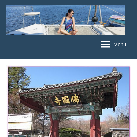
Skip
to
content
Menu
傑
★
傑
菲
菲
亞
亞
娃
娃
粉
JEFFIA
絲
FANG
團、
主
題
旅
遊、
達