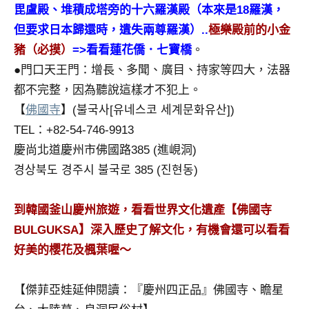
毘盧殿、堆積成塔旁的十六羅漢殿（本來是18羅漢，
但要求日本歸還時，遺失兩尊羅漢）..
極樂殿前的小金
豬（必摸）
=>看看蓮花僑．七寶橋
。
●門口天王門：增長、多聞、廣目、持家等四大，法器
都不完整，因為聽說這樣才不犯上。
【
佛國寺
】(불국사[유네스코 세계문화유산])
TEL：+82-54-746-9913
慶尚北道慶州市佛國路385 (進峴洞)
경상북도 경주시 불국로 385 (진현동)
到韓國釜山慶州旅遊，看看世界文化遺產【佛國寺
BULGUKSA】深入歷史了解文化，有機會還可以看看
好美的櫻花及楓葉喔～
【傑菲亞娃延伸閱讀：『慶州四正品』佛國寺、瞻星