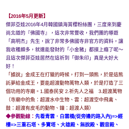
專
欄、
【2016年5月更新】
觀
傑菲亞娃2016年4月韓國鎮海賞櫻粉絲團，三度來到慶
光
尚北道的『佛國寺』，這次非常豐收，我們團的導遊
局
合
「高明杰」先生，說了非常多佛國寺非官方的資料，讓
作
我收穫頗多，就連能發財的「小金豬」都摸上癮了呢～
達
且這次傑菲亞娃居然在這祈到「御朱印」真是大好大
人
好！
對
「據說」金成王在打獵的時候，打到一頭熊，於是這熊
象。
★
託夢給金成王，要能超渡動物萬物人類，於是打造了三
個功用的寺廟。1.國泰民安 2.祈先人之福 3.超渡萬物
（寺廟中的魚：超渡水中生物、雲：超渡空中飛禽、
鼓：超渡有皮毛的動物、鐘：超渡人類）
◆參觀動線：
先看青雲．白雲橋(從旁邊的路入內)=>經
樓=>三重石塔、多寶塔、大雄殿、無說殿、
觀音殿、