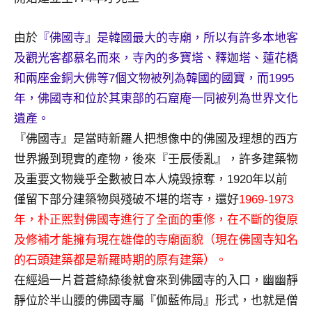
景
節
由於
『佛國寺』是韓國最大的寺廟，所以有許多本地客
目
主
及觀光客都慕名而來，寺內的多寶塔、釋迦塔、蓮花橋
持、
和兩座金銅大佛等7個文物被列為韓國的國寶，而1995
吳
年，佛國寺和位於其東部的石窟庵一同被列為世界文化
哥
遺產。
窟
泰
『佛國寺』是當時新羅人把想像中的佛國及理想的西方
國
世界搬到現實的產物，後來『壬辰倭亂』，許多建築物
旅
及重要文物幾乎全數被日本人燒毀掠奪，1920年以前
遊
僅留下部分建築物與殘破不堪的塔寺，還好
1969-1973
書
年，朴正熙對佛國寺進行了全面的重修，在不斷的復原
作
者、
及修補才能擁有現在雄偉的寺廟面貌（現在佛國寺知名
各
的石頭建築都是新羅時期的原有建築）。
發
在經過一片蒼蒼綠綠後就會來到佛國寺的入口，幽幽靜
表
靜位於半山腰的佛國寺屬『伽藍佈局』形式，也就是僧
會