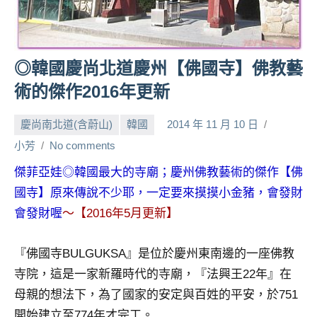
人
帶
路、
◎韓國慶尚北道慶州【佛國寺】佛教藝
旅
遊
術的傑作2016年更新
節
目
慶尚南北道(含蔚山)
韓國
2014 年 11 月 10 日
來
小芳
No comments
賓、
News
傑菲亞娃◎韓國最大的寺廟；慶州佛教藝術的傑作【佛
金
國寺】原來傳說不少耶，一定要來摸摸小金豬，會發財
探
會發財喔
～【2016年5月更新】
號
節
『佛國寺BULGUKSA』是位於慶州東南邊的一座佛教
目
班
寺院，這是一家新羅時代的寺廟，『法興王22年』在
底、
母親的想法下，為了國家的安定與百姓的平安，於751
外
開始建立至774年才完工。