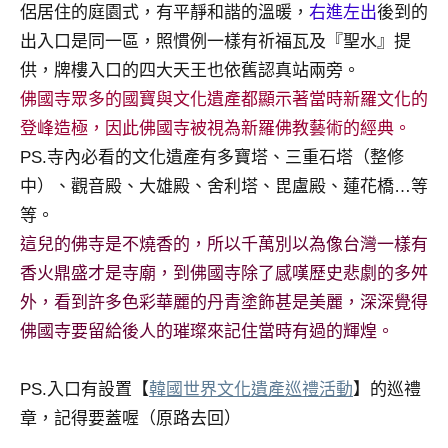
侶居住的庭園式，有平靜和諧的溫暖，
右進左出
後到的
及
活
出入口是同一區，照慣例一樣有祈福瓦及『聖水』提
動
供，牌樓入口的四大天王也依舊認真站兩旁。
主
佛國寺眾多的國寶與文化遺產都顯示著當時新羅文化的
持、
登峰造極，因此佛國寺被視為新羅佛教藝術的經典。
學
PS.寺內必看的文化遺產有多寶塔、三重石塔（整修
校
企
中）、觀音殿、大雄殿、舍利塔、毘盧殿、蓮花橋…等
業
等。
講
這兒的佛寺是不燒香的，所以千萬別以為像台灣一樣有
座、
香火鼎盛才是寺廟，到佛國寺除了感嘆歷史悲劇的多舛
部
外，看到許多色彩華麗的丹青塗飾甚是美麗，深深覺得
落
客
佛國寺要留給後人的璀璨來記住當時有過的輝煌。
及
旅
PS.入口有設置【
韓國世界文化遺產巡禮活動
】的巡禮
遊
章，記得要蓋喔（原路去回）
雜
誌