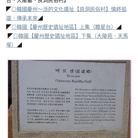
台、大陵墓、良洞民俗村】
◤
◎韓國慶州～活的文化遺址【良洞民俗村】慎終追
遠、傳承未來
◢
◤
◎韓國【慶州歷史遺址地區】上集（瞻星台）
◢
◤
◎韓國【慶州歷史遺址地區】下集（大陵苑、天馬
塚）
◢