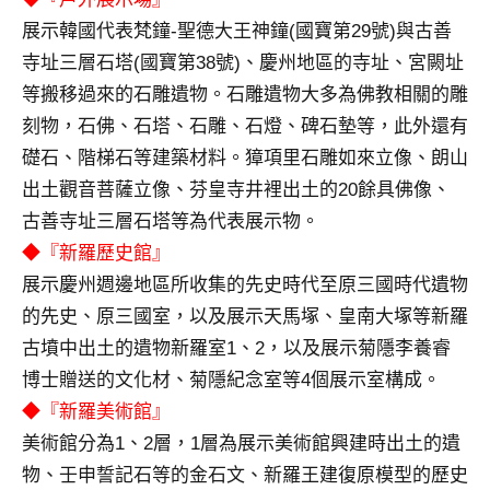
及
展示韓國代表梵鐘-聖德大王神鐘(國寶第29號)與古善
活
寺址三層石塔(國寶第38號)、慶州地區的寺址、宮闕址
動
主
等搬移過來的石雕遺物。石雕遺物大多為佛教相關的雕
持、
刻物，石佛、石塔、石雕、石燈、碑石墊等，此外還有
學
礎石、階梯石等建築材料。獐項里石雕如來立像、朗山
校
出土觀音菩薩立像、芬皇寺井裡出土的20餘具佛像、
企
古善寺址三層石塔等為代表展示物。
業
講
◆『新羅歷史館』
座、
展示慶州週邊地區所收集的先史時代至原三國時代遺物
部
的先史、原三國室，以及展示天馬塚、皇南大塚等新羅
落
古墳中出土的遺物新羅室1、2，以及展示菊隱李養睿
客
博士贈送的文化材、菊隱紀念室等4個展示室構成。
及
旅
◆『新羅美術館』
遊
美術館分為1、2層，1層為展示美術館興建時出土的遺
雜
物、壬申誓記石等的金石文、新羅王建復原模型的歷史
誌