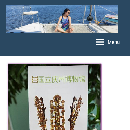
Skip
to
content
Menu
傑
★
傑
菲
菲
亞
亞
娃
娃
粉
JEFFIA
絲
FANG
團、
主
題
旅
遊、
達