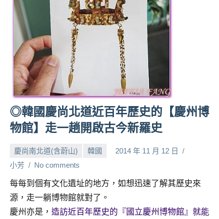
人
帶
路、
旅
遊
節
目
來
賓、
◎韓國慶尚北道近百年歷史的【慶州博
News
物館】走一趟開啟古今新羅史
金
探
慶尚南北道(含蔚山)
韓國
2014 年 11 月 12 日
號
節
小芳
No comments
目
每每到個有文化遺址的地方，如想迅速了解其歷史來
班
源，走一躺博物館就對了。
底、
外
慶州亦是，
造訪近百年歷史的『國立慶州博物館』就能