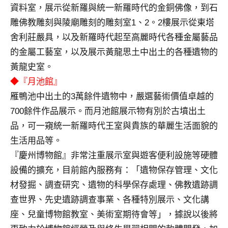
資料室，展示從新羅與統一新羅時代的金銅佛像，到石
專
雕佛教雕刻與陵廟雕刻的雕刻室1、2。2樓展示從東塔
欄、
觀
舍利莊嚴具，以及新羅時代起至高麗時代各種金屬藝品
光
的金屬工藝室，以及展示黃龍思土中出土的各種遺物的
局
黃龍史室。
合
◆『月池館』
作
雁鴨池中出土的3萬餘件遺物中，嚴選藝術價值卓越的
達
人
700餘件作品展示。而月池館展示物有別於古墳出土
對
品，可一窺統一新羅時代王室與貴族的華麗生活面貌的
象。
生活用品等。
★
『慶州博物館』非常注重展示室與遊客便利設施等硬體
設備的擴充，目前館內服務有：「遺物保存管理、文化
材發掘、調查研究、遺物的科學保存處理、佛教遺跡調
查世界、先史遺跡調查事業、各種特別展示、文化講
座、兒童博物館教室、美術室期待會等」，據說以後將