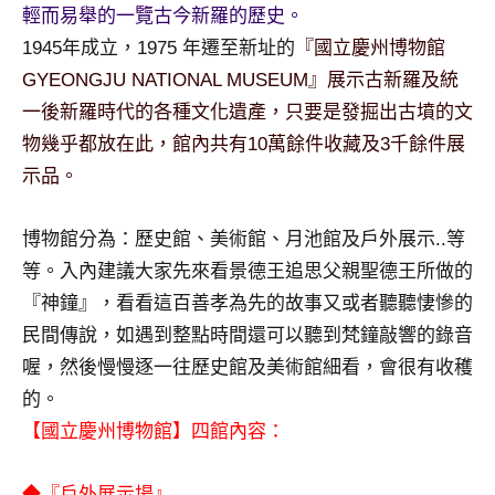
景
輕而易舉的一覽古今新羅的歷史。
節
1945年成立，1975 年遷至新址的
『國立慶州博物館
目
GYEONGJU NATIONAL MUSEUM』展示古新羅及統
主
一後新羅時代的各種文化遺產，只要是發掘出古墳的文
持、
吳
物幾乎都放在此，館內共有10萬餘件收藏及3千餘件展
哥
示品。
窟
泰
博物館分為：歷史館、美術館、月池館及戶外展示..等
國
等。入內建議大家先來看景德王追思父親聖德王所做的
旅
遊
『神鐘』，看看這百善孝為先的故事又或者聽聽悽慘的
書
民間傳說，如遇到整點時間還可以聽到梵鐘敲響的錄音
作
喔，然後慢慢逐一往歷史館及美術館細看，會很有收穫
者、
的。
各
發
【國立慶州博物館】四館內容：
表
會
◆『戶外展示場』