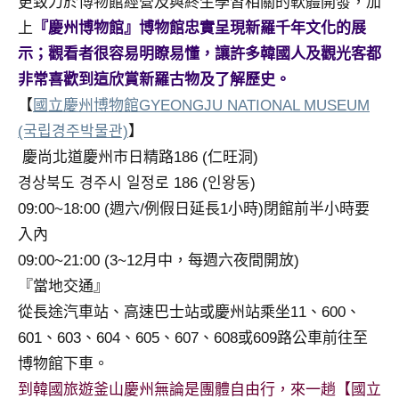
更致力於博物館經營及與終生學習相關的軟體開發，加
上
『慶州博物館』博物館忠實呈現新羅千年文化的展
示；觀看者很容易明瞭易懂，讓許多韓國人及觀光客都
非常喜歡到這欣賞新羅古物及了解歷史。
【
國立慶州博物館GYEONGJU NATIONAL MUSEUM
(국립경주박물관)
】
慶尚北道慶州市日精路186 (仁旺洞)
경상북도 경주시 일정로 186 (인왕동)
09:00~18:00 (週六/例假日延長1小時)閉館前半小時要
入內
09:00~21:00 (3~12月中，每週六夜間開放)
『當地交通』
從長途汽車站、高速巴士站或慶州站乘坐11、600、
601、603、604、605、607、608或609路公車前往至
博物館下車。
到韓國旅遊釜山慶州無論是團體自由行，來一趟【國立