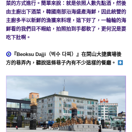
菜的方式進行。簡單來說：就是依照人數先點酒，然後
及
活
由主廚出下酒菜，韓國南部沿海盛產海鮮，因此統營的
動
主廚多半以新鮮的漁獲來料理，這下好了，一輪輪的海
主
鮮看的我們目不暇給，拍照拍到手都軟了，更何況是要
持、
吃下肚啊。
學
校
企
『Beoksu Dajji（벅수 다찌）』在閑山大捷廣場後
業
方的巷弄內，聽說這條巷子內有不少這樣的餐廳。
講
座、
部
落
客
及
旅
遊
雜
誌