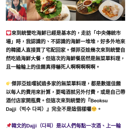
景
節
目
主
持、
來到統營吃海鮮已經是基本的，走訪「中央傳統市
吳
場」時，我認識的、不認識的海鮮一堆堆，好多外地來
哥
的韓國人直接買了宅配回家。傑菲亞娃幾次來到統營自
窟
泰
然吃過海鮮大餐，但這次的海鮮餐居然是無菜單料理，
國
且一輪輪上的佳餚真得嚇死人啊啊啊啊啊。
旅
遊
傑菲亞娃嚐試過多家的無菜單料理，都是數道佳餚
書
以每人的費用來計算，要喝酒就另外付費，或是自己帶
作
者、
酒付店家開瓶費。但這次來到統營的『Beoksu
各
Dajji（벅수 다찌）』完全不是這個樣囉
。
發
表
韓文的Dajji（다찌）是以人們每點一次酒、上一輪
會