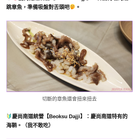
跳章魚，準備吸盤對舌頭吧
。
切斷的章魚還會扭來扭去
慶尚南道統營【Beoksu Dajji】：慶尚南道特有的
海鞘。（我不敢吃）