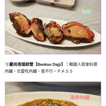
慶尚南道統營【Beoksu Dajji】：
韓國人很會料理
內臟，也愛吃內臟，我不行。ＰＡＳＳ