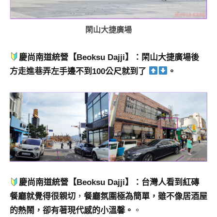
專
欄、
閑山大捷廣場
觀
光
慶尚南道統營【Beoksu Dajji】：閑山大捷廣場後
局
合
方走進巷弄左手邊不到100公尺就到了
。
作
達
人
對
象。
★
慶尚南道統營【Beoksu Dajji】：台灣人看到紅磚
餐廳就覺得很親切
，
餐廳氛圍極為簡單，雖不像居酒屋
的熱鬧，卻有著現代感的小溫馨。
。