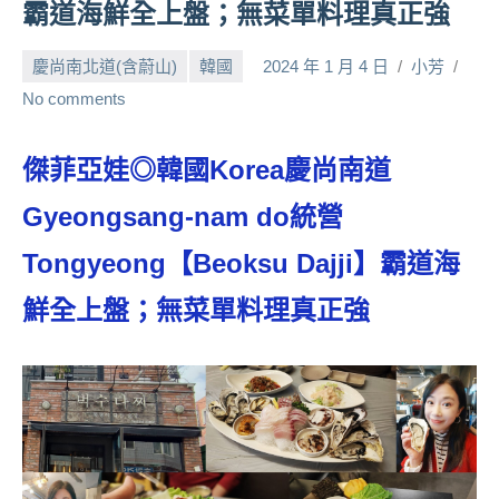
霸道海鮮全上盤；無菜單料理真正強
人
帶
慶尚南北道(含蔚山)
韓國
2024 年 1 月 4 日
小芳
路、
No comments
旅
遊
節
傑菲亞娃◎韓國Korea慶尚南道
目
來
Gyeongsang-nam do統營
賓、
Tongyeong【Beoksu Dajji】霸道海
News
金
鮮全上盤；無菜單料理真正強
探
號
節
目
班
底、
外