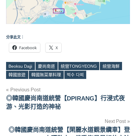
分享此文：
Facebook
X
Beoksu Dajji
慶尚南道
統營TONGYEONG
統營海鮮
Tags
韓國旅遊
韓國無菜單料理
벅수 다찌
文
Previous Post
◎韓國慶尚南道統營【DPIRANG】行浸式夜
章
游、光影打造的神祕
導
Next Post
覽
◎韓國慶尚南道統營【閑麗水道觀景纜車】登