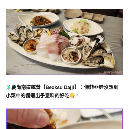
慶尚南道統營【Beoksu Dajji】：傑菲亞娃沒想到
小菜中的醬蝦出乎意料的好吃
。