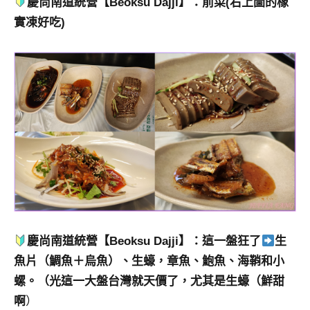
慶尚南道統營【Beoksu Dajji】：前菜(右上圖的橡
實凍好吃)
慶尚南道統營【Beoksu Dajji】：這一盤狂了
生
魚片（鯛魚＋烏魚）、生蠔，章魚、鮑魚、海鞘和小
螺。（光這一大盤台灣就天價了，尤其是生蠔（鮮甜
啊
）