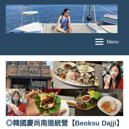
Skip
to
content
Menu
傑
★
傑
菲
菲
亞
亞
娃
娃
粉
JEFFIA
絲
FANG
團、
主
題
旅
遊、
◎韓國慶尚南道統營【Beoksu Dajji】
達