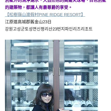
別墅外的清淨湖水、大自然色的高爾夫球場、白色別墅
及
的建築物，都讓人有最尊爵的享受。
活
【松樹嶺山渡假村PINE RIDGE RESORT】
動
主
江原道高城郡舊金山23日
持、
강원고성군토성면신평리산23번지파인리즈리조트
學
校
企
業
講
座、
部
落
客
及
旅
遊
雜
誌