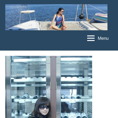
Skip
to
content
Menu
傑
★
傑
菲
菲
亞
亞
娃
娃
粉
JEFFIA
絲
FANG
團、
主
題
旅
遊、
達