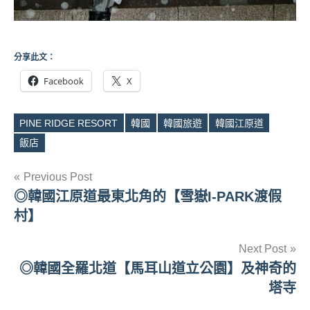
分享此文：
Facebook
X
PINE RIDGE RESORT
韓國
韓國旅遊
韓國江原道
Tags
飯店
文
Previous Post
◎韓國江原道最東北角的【雪嶽I-PARK渡假
章
村】
導
Next Post
覽
◎韓國全羅北道【馬耳山道立公園】及神奇的
塔寺