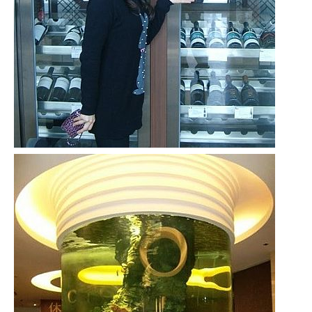
專
欄、
觀
光
局
合
作
達
人
對
象。
★