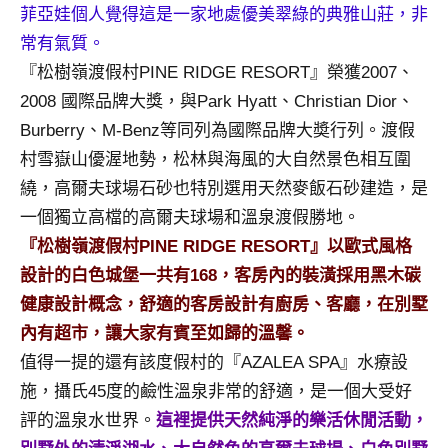
景
菲亞娃個人覺得這是一家地處優美翠綠的典雅山莊，非
節
常有氣質。
目
『松樹嶺渡假村PINE RIDGE RESORT』榮獲2007、
主
2008 國際品牌大獎，與Park Hyatt、Christian Dior、
持、
吳
Burberry、M-Benz等同列為國際品牌大奬行列。渡假
哥
村雪嶽山優渥地勢，松林與海風的大自然景色相互圍
窟
繞，高爾夫球場石砂也特別選用天然麥飯石砂建造，是
泰
一個獨立高檔的高爾夫球場和溫泉渡假勝地。
國
旅
『松樹嶺渡假村PINE RIDGE RESORT』以歐式風格
遊
設計的白色城堡一共有168，客房內的裝潢採用黑木碳
書
健康設計概念，舒適的客房設計有廚房、客廳，在別墅
作
內有超市，讓大家有賓至如歸的溫馨。
者、
值得一提的還有該度假村的『AZALEA SPA』水療設
各
發
施，攝氏45度的鹼性溫泉非常的舒適，是一個大受好
表
評的溫泉水世界。
這裡提供天然純淨的樂活休閒活動，
會