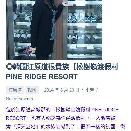
人
帶
路、
旅
遊
節
目
來
賓、
◎韓國江原道很貴族【松樹嶺渡假村
News
PINE RIDGE RESORT
金
探
江原道
韓國
2014 年 8 月 20 日
小芳
號
節
No comments
目
位於江原道高城郡的『松樹嶺山渡假村PINE RIDGE
班
RESORT』也有人稱之為伯爵渡假村，一入飯店被一
底、
外
旁『頂天立地』的水族缸嚇到了，很不一樣的氛圍，傑