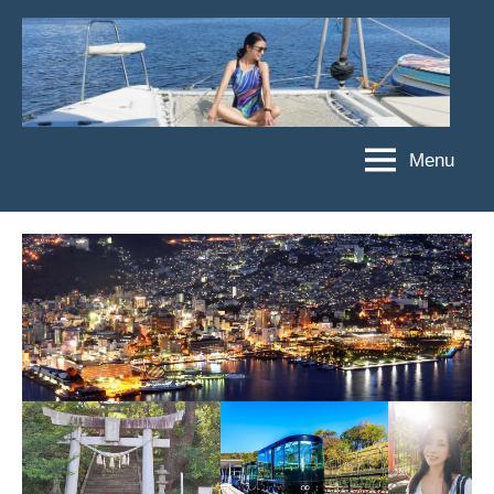
Skip
to
content
Menu
傑
★
傑
菲
菲
亞
亞
娃
娃
粉
JEFFIA
絲
FANG
團、
主
題
旅
遊、
達