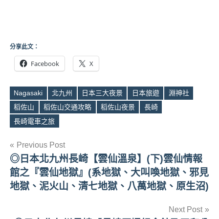
分享此文：
Facebook
X
Nagasaki
北九州
日本三大夜景
日本旅遊
淵神社
稻佐山
稻佐山交通攻略
稻佐山夜景
長崎
Tags
長崎電車之旅
文
Previous Post
◎日本北九州長崎【雲仙溫泉】(下)雲仙情報
章
館之『雲仙地獄』(系地獄、大叫喚地獄、邪見
導
地獄、泥火山、清七地獄、八萬地獄、原生沼)
覽
Next Post