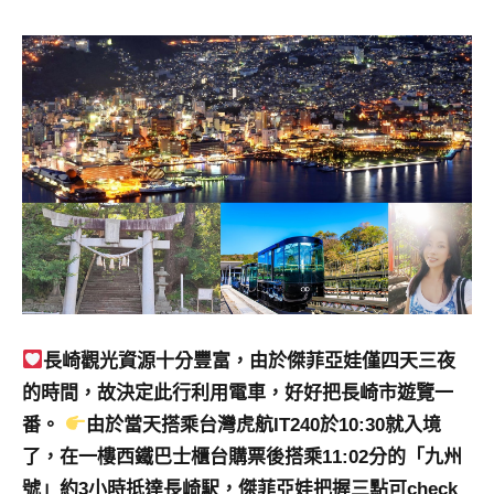
景
節
目
主
持、
吳
哥
窟
泰
國
旅
遊
書
作
長崎觀光資源十分豐富，由於傑菲亞娃僅四天三夜
者、
的時間，故決定此行利用電車，好好把長崎市遊覽一
各
番。
由於當天搭乘台灣虎航IT240於10:30就入境
發
了，在一樓西鐵巴士櫃台購票後搭乘11:02分的「九州
表
會
號」約3小時抵達長崎駅，傑菲亞娃把握三點可check