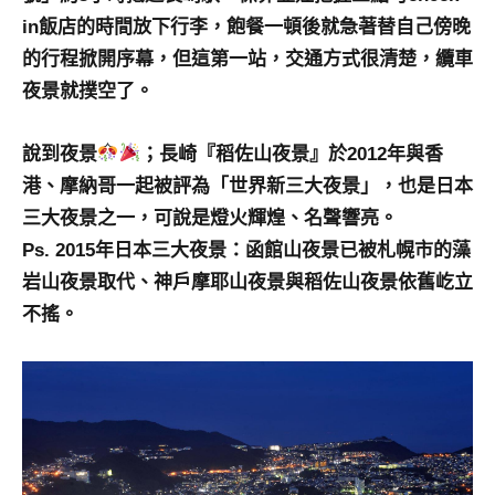
及
in飯店的時間放下行李，飽餐一頓後就急著替自己傍晚
活
的行程掀開序幕，但這第一站，交通方式很清楚，纜車
動
夜景就撲空了。
主
持、
學
說到夜景
；長崎『稻佐山夜景』於2012年與香
校
港、摩納哥一起被評為「世界新三大夜景」，也是日本
企
三大夜景之一，可說是燈火輝煌、名聲響亮。
業
Ps. 2015年日本三大夜景：函館山夜景已被札幌市的藻
講
座、
岩山夜景取代、神戶摩耶山夜景與稻佐山夜景依舊屹立
部
不搖。
落
客
及
旅
遊
雜
誌