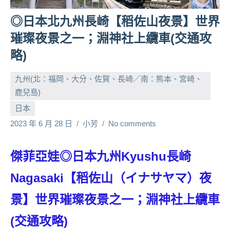
人
◎日本北九州長崎【稻佐山夜景】世界
帶
璀璨夜景之一；淵神社上纜車(交通攻
路、
旅
略)
遊
節
九州(北：福岡、大分、佐賀、長崎／南：熊本、宮崎、
目
鹿兒島)
來
日本
賓、
News
2023 年 6 月 28 日
小芳
No comments
金
探
傑菲亞娃◎日本九州Kyushu長崎
號
節
Nagasaki【稻佐山（イナサヤマ）夜
目
班
景】世界璀璨夜景之一；淵神社上纜車
底、
(交通攻略)
外