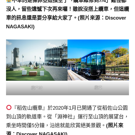
不幸的是傑菲亞娃撲空了「纜車維修到7/4」難怪都
沒人，留些遺憾下次再來囉！雖說沒搭上纜車，但這纜
車的訊息還是要分享給大家了。(照片來源：Discover
NAGASAKI)
纜車
纜車站
『稻佐山纜車』於2020年1月已開通了從稻佐山公園
到山頂的軌道車。從「淵神社」運行至山頂的展望台，
乘坐時間僅5分鐘，沿途就能欣賞絕美景觀。
(照片來
源：Discover NAGASAKI)