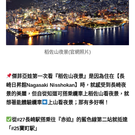
專
欄、
觀
光
局
合
作
稻佐山夜景(官網照片)
達
人
對
傑菲亞娃第一次看『稻佐山夜景』是因為住在【長
象。
崎日昇館Nagasaki Nisshokan】時，就感受到長崎夜
★
景的美麗，但自從知道可搭乘纜車上稻佐山看夜景，就
想著能體驗纜車
上山看夜景；那有多好啊！
從#27長崎駅搭乘往『赤迫』的藍色線第二站就抵達
「#25寶町駅」