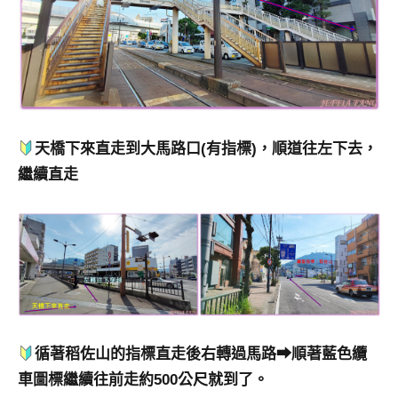
天橋下來直走到大馬路口(有指標)，順道往左下去，
繼續直走
循著稻佐山的指標直走後右轉過馬路➡順著藍色纜
車圖標繼續往前走約500公尺就到了。