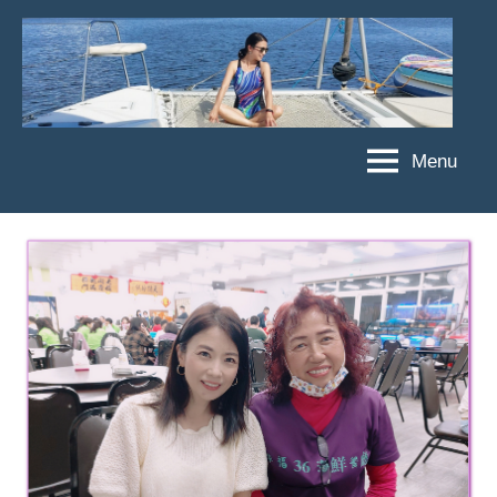
Skip
to
content
Menu
傑
★
傑
菲
菲
亞
亞
娃
娃
粉
JEFFIA
絲
FANG
團、
主
題
旅
遊、
達