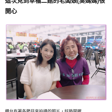
這次見到幸福二館的老闆娘(吳媽媽)很
開心
櫃台有著各節目來拍攝的照片，好熱鬧喔