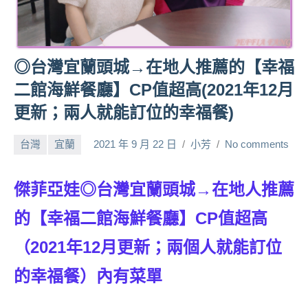
人
帶
路、
◎台灣宜蘭頭城→在地人推薦的【幸福
旅
遊
二館海鮮餐廳】CP值超高(2021年12月
節
更新；兩人就能訂位的幸福餐)
目
來
台灣
宜蘭
2021 年 9 月 22 日
小芳
No comments
賓、
News
金
傑菲亞娃◎台灣宜蘭頭城→在地人推薦
探
號
的【幸福二館海鮮餐廳】CP值超高
節
（2021年12月更新；兩個人就能訂位
目
班
的幸福餐）內有菜單
底、
外