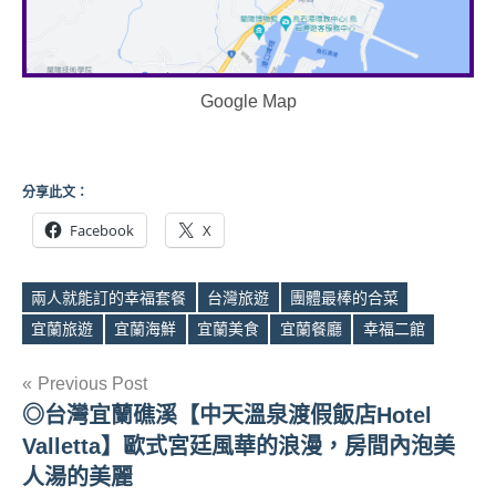
Google Map
分享此文：
Facebook
X
兩人就能訂的幸福套餐
台灣旅遊
團體最棒的合菜
Tags
宜蘭旅遊
宜蘭海鮮
宜蘭美食
宜蘭餐廳
幸福二館
文
Previous Post
◎台灣宜蘭礁溪【中天溫泉渡假飯店Hotel
章
Valletta】歐式宮廷風華的浪漫，房間內泡美
導
人湯的美麗