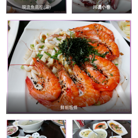
現流魚兩吃(湯)
川燙小卷
鮮蝦粄條