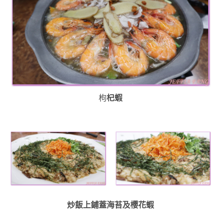
枸
杞蝦
炒飯上鋪蓋海苔及櫻花蝦