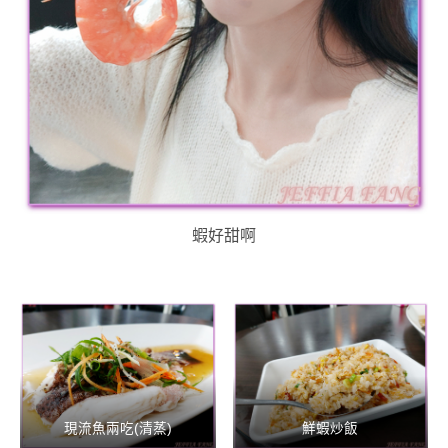
蝦好甜啊
現流魚兩吃(清蒸)
鮮蝦炒飯