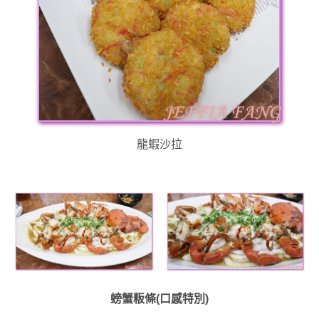
龍蝦沙拉
螃蟹粄條(口感特別)