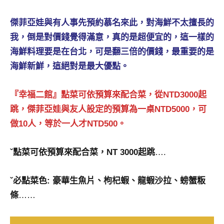
及
活
傑菲亞娃與有人事先預約慕名來此，對海鮮不太擅長的
動
我，倒是對價錢覺得滿意，真的是超便宜的，這一樣的
主
海鮮料理要是在台北，可是翻三倍的價錢，最重要的是
持、
海鮮新鮮，這絕對是最大優點。
學
校
企
『幸福二館』點菜可依預算來配合菜，從NTD3000起
業
跳，傑菲亞娃與友人設定的預算為一桌NTD5000，可
講
做10人，等於一人才NTD500。
座、
部
落
ˇ點菜可依預算來配合菜，NT 3000起跳
….
客
及
ˇ必點菜色:
豪華生魚片、枸杞蝦、龍蝦沙拉、螃蟹粄
旅
條
……
遊
雜
誌