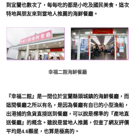
景
到宜蘭也數次了，每每吃的都是小吃及國民美食，這次
節
特地與朋友來到當地人推薦的海鮮餐廳。
目
主
持、
吳
哥
窟
泰
國
幸福二館海鮮餐廳
旅
遊
書
作
『幸福二館』是一間位於宜蘭縣頭城鎮的海鮮餐廳，而
者、
這間餐廳之所以有名，是因為餐廳有自已的小型漁船，
各
出港捕的魚貨直接送到餐廳，可以說是標準的『產地直
發
送餐廳』的概念。雖說是當地人推薦，但查了網友評價
表
平均是4.6顆星，也算是極高的。
會