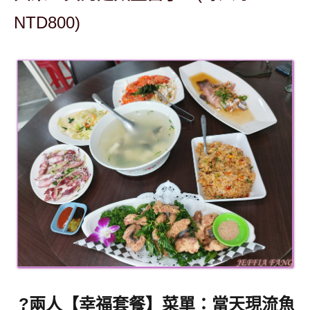
NTD800)
?兩人【幸福套餐】菜單：
當天現流魚