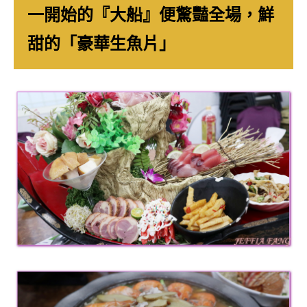
一開始的『大船』便驚豔全場，鮮
專
欄、
甜的「豪華生魚片」
觀
光
局
合
作
達
人
對
象。
★