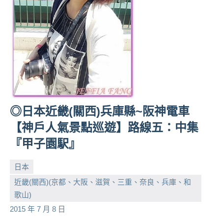
及
活
動
主
持、
學
校
企
業
◎日本近畿(關西)兵庫縣~阪神電車
講
座、
【神戶人氣景點巡遊】路線五：中集
部
『甲子園駅』
落
客
日本
及
近畿(關西)(京都、大阪、滋賀、三重、奈良、兵庫、和
旅
小
No
歌山)
遊
芳
comments
雜
2015 年 7 月 8 日
誌