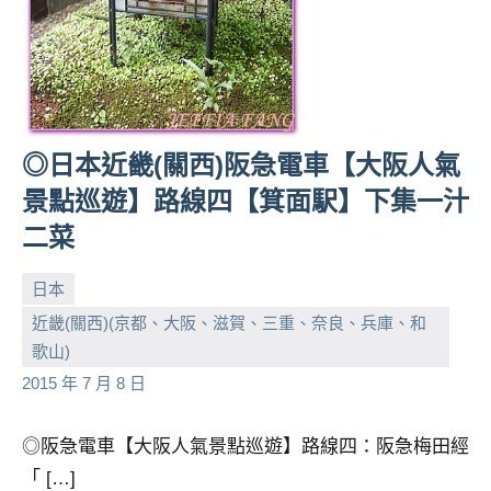
◎日本近畿(關西)阪急電車【大阪人氣
景點巡遊】路線四【箕面駅】下集一汁
二菜
日本
近畿(關西)(京都、大阪、滋賀、三重、奈良、兵庫、和
小
No
歌山)
芳
comments
2015 年 7 月 8 日
◎阪急電車【大阪人氣景點巡遊】路線四：阪急梅田經
「 […]