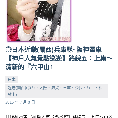
◎日本近畿(關西)兵庫縣~阪神電車
【神戶人氣景點巡遊】路線五：上集～
清新的『六甲山』
日本
近畿(關西)(京都、大阪、滋賀、三重、奈良、兵庫、和
小
No
歌山)
芳
comments
2015 年 7 月 8 日
◎阪神電車【神戶人氣景點巡遊】路線五：上集～山景