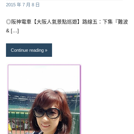
景
芳
comments
2015 年 7 月 8 日
節
目
◎阪神電車【大阪人氣景點巡遊】路線五：下集『難波
主
& […]
持、
吳
哥
Continue reading
窟
泰
國
旅
遊
書
作
者、
各
發
表
會