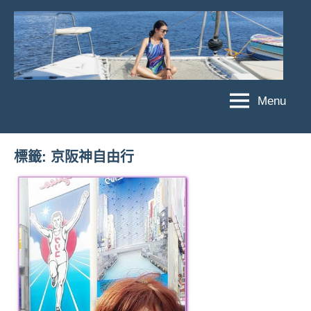
Skip
to
content
Menu
傑
★
傑
菲
菲
亞
標籤:
京阪神自由行
亞
娃
娃
粉
JEFFIA
絲
FANG
團、
主
題
旅
遊、
達