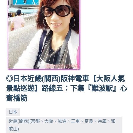
人
帶
路、
旅
遊
節
目
來
賓、
News
◎日本近畿(關西)阪神電車【大阪人氣
金
探
景點巡遊】路線五：下集『難波駅』心
號
齋橋筋
節
目
日本
班
底、
近畿(關西)(京都、大阪、滋賀、三重、奈良、兵庫、和
外
小
No
歌山)