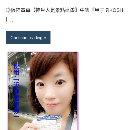
專
◎阪神電車【神戶人氣景點巡遊】中集『甲子園KOSH
欄、
[…]
觀
光
局
Continue reading
合
作
達
人
對
象。
★