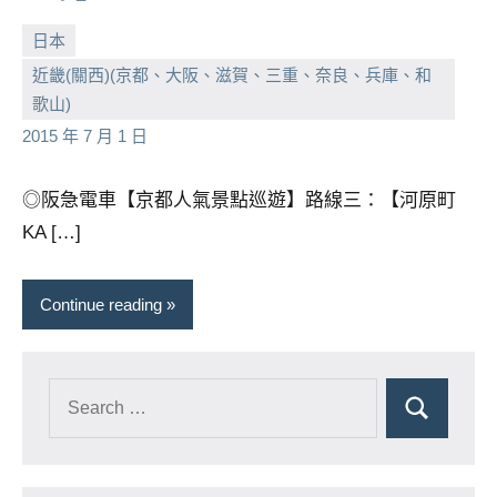
日本
近畿(關西)(京都、大阪、滋賀、三重、奈良、兵庫、和
小
No
歌山)
芳
comments
2015 年 7 月 1 日
◎阪急電車【京都人氣景點巡遊】路線三：【河原町
KA […]
Continue reading