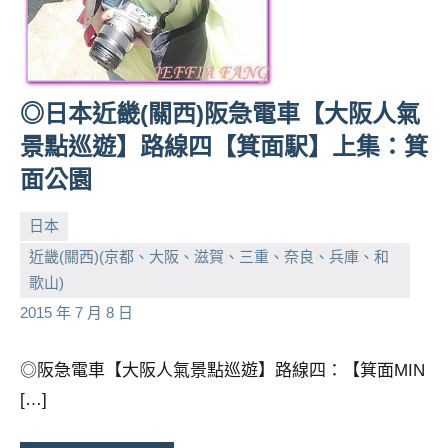
◎日本近畿(關西)阪急電車【大阪人氣
景點巡遊】路線四【箕面駅】上集：箕
面公園
日本
近畿(關西)(京都、大阪、滋賀、三重、奈良、兵庫、和
小
No
歌山)
芳
comments
2015 年 7 月 8 日
◎阪急電車【大阪人氣景點巡遊】路線四：【箕面MIN
[…]