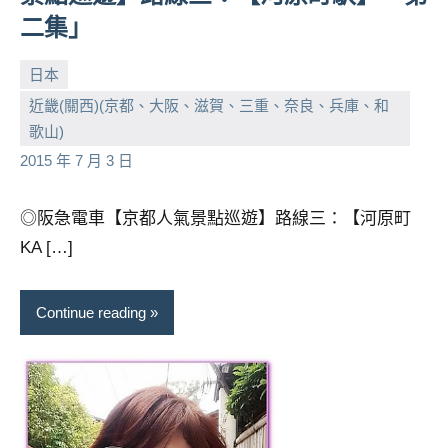
二集」
日本
近畿(關西)(京都、大阪、滋賀、三重、奈良、兵庫、和
小
No
歌山)
芳
comments
2015 年 7 月 3 日
◎阪急電車【京都人氣景點巡遊】路線三：【河原町
KA […]
Continue reading