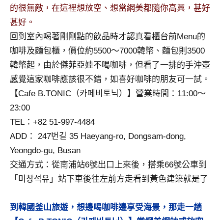
的很無敵，在這裡想放空、想當網美都隨你高興，甚好
專
甚好。
欄、
觀
回到室內喝著剛剛點的飲品時才認真看櫃台前Menu的
光
咖啡及麵包櫃，價位約5500～7000韓幣、麵包則3500
局
韓幣起，由於傑菲亞娃不喝咖啡，但看了一排的手沖壺
合
感覺這家咖啡應該很不錯，如喜好咖啡的朋友可一試。
作
達
【Cafe B.TONIC（카페비토닉）】營業時間：11:00～
人
23:00
對
TEL：+82 51-997-4484
象。
ADD： 247번길 35 Haeyang-ro, Dongsam-dong,
★
Yeongdo-gu, Busan
交通方式：從南浦站6號出口上來後，搭乘66號公車到
「미창석유」站下車後往左前方走看到黃色建築就是了
到韓國釜山旅遊，想邊喝咖啡邊享受海景，那走一趟