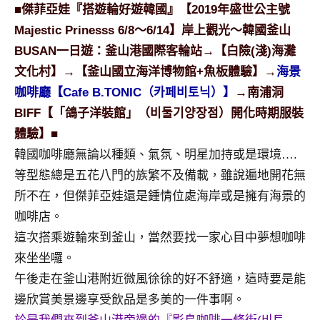
景
■傑菲亞娃『搭遊輪好遊韓國』【2019年盛世公主號
節
Majestic Prinesss 6/8～6/14】岸上觀光～韓國釜山
目
BUSAN一日遊：釜山港國際客輪站→【白險(淺)海灘
主
文化村】→【釜山國立海洋博物館+魚板體驗】→
海景
持、
吳
咖啡廳【Cafe B.TONIC（카페비토닉）】
→南浦洞
哥
BIFF【「鴿子洋裝館」（비둘기양장점）開化時期服裝
窟
體驗】■
泰
韓國咖啡廳無論以種類、氣氛、明星加持或是環境….
國
等型態總是五花八門的族繁不及備載，雖說遍地開花無
旅
遊
所不在，但傑菲亞娃還是鍾情位處海岸或是擁有海景的
書
咖啡店。
作
這次搭乘遊輪來到釜山，當然要找一家心目中夢想咖啡
者、
來坐坐囉。
各
發
午後走在釜山港附近微風徐徐的好不舒適，這時要是能
表
邊欣賞美景邊享受飲品是多美的一件事啊。
會