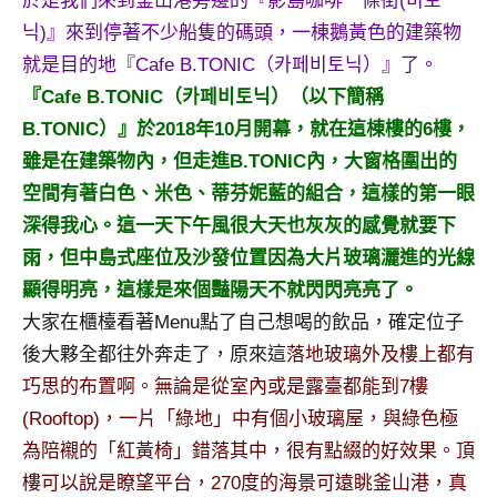
於是我們來到釜山港旁邊的『影島咖啡一條街(비토
及
닉)』來到停著不少船隻的碼頭，一棟鵝黃色的建築物
活
就是目的地『Cafe B.TONIC（카페비토닉）』了。
動
主
『Cafe B.TONIC（카페비토닉）（以下簡稱
持、
B.TONIC）』於2018年10月開幕，就在這棟樓的6樓，
學
雖是在建築物內，但走進B.TONIC內，大窗格圍出的
校
空間有著白色、米色、蒂芬妮藍的組合，這樣的第一眼
企
深得我心。這一天下午風很大天也灰灰的感覺就要下
業
講
雨，但中島式座位及沙發位置因為大片玻璃灑進的光線
座、
顯得明亮，這樣是來個豔陽天不就閃閃亮亮了。
部
大家在櫃檯看著Menu點了自己想喝的飲品，確定位子
落
後大夥全都往外奔走了，原來這
落地玻璃外及樓上都有
客
巧思的布置啊。無論是從室內或是露臺都能到7樓
及
旅
(Rooftop)，一片「綠地」中有個小玻璃屋，與綠色極
遊
為陪襯的「紅黃椅」錯落其中，很有點綴的好效果。頂
雜
樓可以說是瞭望平台，270度的海景可遠眺釜山港，真
誌