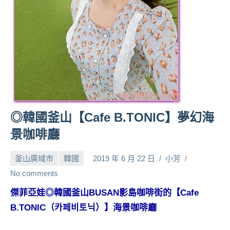
人
帶
路、
旅
遊
節
目
來
賓、
◎韓國釜山【Cafe B.TONIC】夢幻海
News
景咖啡廳
金
探
釜山廣域市
韓國
2019 年 6 月 22 日
小芳
號
節
No comments
目
傑菲亞娃◎韓國釜山BUSAN影島咖啡街的【Cafe
班
B.TONIC（카페비토닉）】海景咖啡廳
底、
外