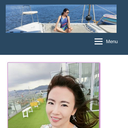
Skip
to
content
Menu
傑
★
傑
菲
菲
亞
亞
娃
娃
粉
JEFFIA
絲
FANG
團、
主
題
旅
遊、
達