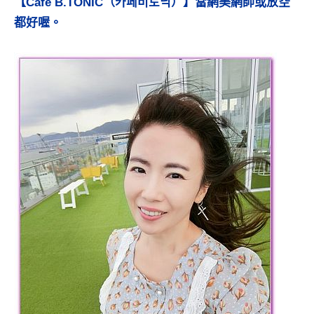
【Cafe B.TONIC（카페비토닉）】當網美網帥或放空
都好喔。