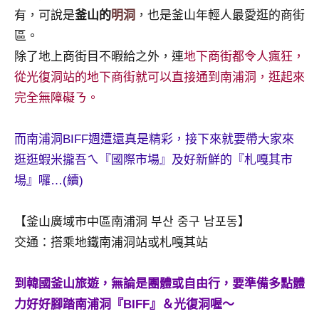
有，可說是
釜山的
明洞
，也是釜山年輕人最愛逛的商街
專
欄、
區。
觀
除了地上商街目不暇給之外，連
地下商街都令人瘋狂，
光
從光復洞站的地下商街就可以直接通到南浦洞，逛起來
局
完全無障礙ㄋ。
合
作
達
而南浦洞BIFF週遭還真是精彩，接下來就要帶大家來
人
逛逛蝦米攏吾
ㄟ『國際市場』及好新鮮的『札嘎其市
對
場』囉…(續)
象。
★
【釜山廣域市中區南浦洞 부산 중구 남포동】
交通：搭乘地鐵南浦洞站或札嘎其站
到韓國釜山旅遊，無論是團體或自由行，要準備多點體
力好好腳踏南浦洞『BIFF』＆光復洞喔～