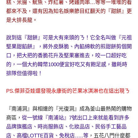
糕、米腸、魷魚、炸紅薯、烤雞肉串…等等一堆堆的看
及
都來不及，還有因為知名娛樂節目紅翻天的『甜餅』更
活
動
是大排長龍。
主
持、
說到這『甜餅』可是大有來頭的ㄋ！它全名叫做『元祖
學
堅果甜餡餅』，將外皮酥脆、內餡綿軟的煎甜餅剪個開
校
口，把大把的香脆花升及堅果塞進去，咬一口超好吃
企
業
的，一個大約韓幣1000便宜好吃又有飽足感，雖耗時
講
排隊但值得啦！
座、
部
PS.傑菲亞娃還發現永康街的芒果冰淇淋也在這出現ㄋ
落
客
及
『南浦洞』與相連的『光復洞』成為釜山最熱鬧的購物
旅
商區，
從一號線『南浦站』7號出口上來就能看到許多
遊
品牌旗艦店、時尚服飾店、化妝品店、民俗手工藝品
雜
店、高檔LOTTE百貨、免稅店…..等
，五花八門什麼都
誌