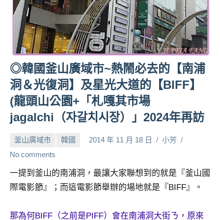
人
帶
路、
旅
遊
◎韓國釜山廣域市~熱鬧必去的【南浦
節
目
洞＆光復洞】及星光大道的【BIFF】
來
(龍頭山公園+「札嘎其市場
賓、
jagalchi（자갈치시장）」2024年再訪
News
金
釜山廣域市
韓國
2014 年 11 月 18 日
小芳
探
號
No comments
節
一提到釜山的南浦洞，最讓大家聯想到的就是『釜山國
目
際電影節』；而這電影節舉辦的場地就是『BIFF』。
班
底、
外
那為何BIFF（之前是PIFF）會在南浦洞大街ㄋ，原來