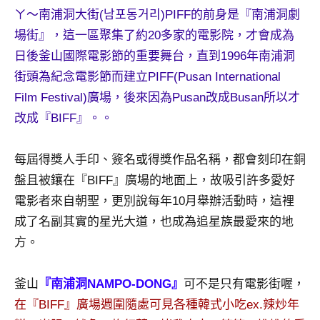
景
ㄚ～南浦洞大街(남포동거리)PIFF的前身是『南浦洞劇
節
場街』，這一區聚集了約20多家的電影院，才會成為
目
日後釜山國際電影節的重要舞台，直到1996年南浦洞
主
持、
街頭為紀念電影節而建立PIFF(Pusan International
吳
Film Festival)廣場，後來因為Pusan改成Busan所以才
哥
改成『BIFF』。
。
窟
泰
國
每屆得獎人手印、簽名或得獎作品名稱，都會刻印在銅
旅
盤且被鑲在『BIFF』廣場的地面上，故吸引許多愛好
遊
電影者來自朝聖，更別說每年10月舉辦活動時，這裡
書
成了名副其實的星光大道，也成為追星族最愛來的地
作
方。
者、
各
發
釜山
『南浦洞NAMPO-DONG』
可不是只有電影街喔，
表
在『BIFF』廣場週圍隨處可見各種韓式小吃ex.辣炒年
會