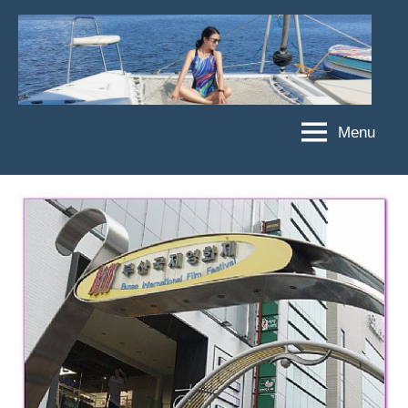
Skip
to
content
Menu
傑
★
傑
菲
菲
亞
亞
娃
娃
粉
JEFFIA
絲
FANG
團、
主
題
旅
遊、
達