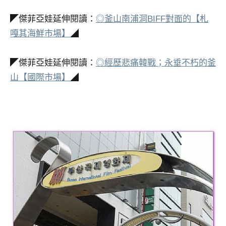
◤傑菲亞娃延伸閱讀：
◎釜山南浦洞BIFF對面的【札
嘎其海鮮市場】
◢
◤傑菲亞娃延伸閱讀：
◎經歷悲痛韓戰；永垂不朽的釜
山【國際市場】
◢