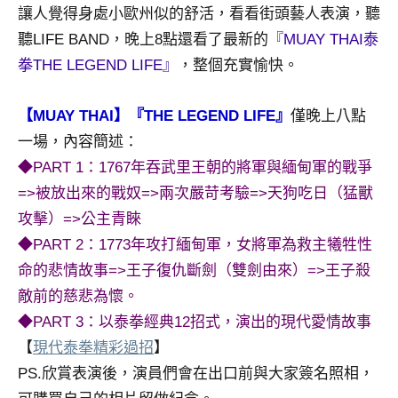
讓人覺得身處小歐州似的舒活，看看街頭藝人表演，聽
專
聽LIFE BAND，晚上8點還看了最新的
『MUAY THAI泰
欄、
觀
拳THE LEGEND LIFE』
，整個充實愉快。
光
局
【MUAY THAI】『THE LEGEND LIFE』
僅晚上八點
合
一場，內容簡述：
作
◆PART 1：1767年吞武里王朝的將軍與緬甸軍的戰爭
達
人
=>被放出來的戰奴=>兩次嚴苛考驗=>天狗吃日（猛獸
對
攻擊）=>公主青睞
象。
◆PART 2：1773年攻打緬甸軍，女將軍為救主犧牲性
★
命的悲情故事=>王子復仇斷劍（雙劍由來）=>王子殺
敵前的慈悲為懷。
◆PART 3：以泰拳經典12招式，演出的現代愛情故事
【
現代泰拳精彩過招
】
PS.欣賞表演後，演員們會在出口前與大家簽名照相，