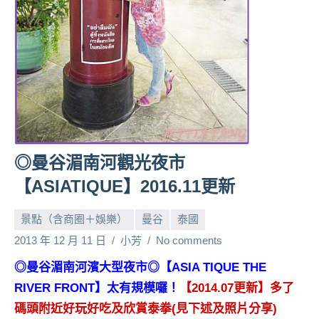
人
帶
路、
旅
遊
節
目
來
賓、
◎曼谷湄南河觀光夜市
News
【ASIATIQUE】2016.11更新
金
探
景點（含商圈＋娛樂）
曼谷
泰國
號
節
2013 年 12 月 11 日
小芳
No comments
目
◎曼谷湄南河濱大型夜市◎【ASIA TIQUE THE
班
RIVER FRONT】太有規模囉！
【2014.07更新】
多了
底、
外
碼頭附近好玩好吃及欣賞泰拳(見下述及照片分享)