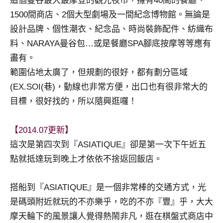
這個曼谷最大最摩登的觀光夜市，擁有40間的餐廳、
及
1500間商店、2個大型劇場及一間紀念博物館。無論是
活
設計品牌、個性潮衣、紀念品、時尚裝飾配件、紡織布
動
主
料、NARAYA曼谷包…或是餐廳SPA腳底按摩等等應有
持、
盡有。
學
範圍佔地太廣了，但規劃的很好，都有劃分區域
校
(EX.SOI(巷)，動線也非常方便，出口也有很非常大的
企
目標，很好找的，所以隨興逛囉！
業
講
座、
【2014.07更新】
部
這次是第四次到『ASIATIQUE』卻是第一次下午近五
落
點就抵達玩到晚上才依依不捨返回飯店。
客
及
旅
搭船到『ASIATIQUE』是一個非常棒的交通方式，光
遊
是碼頭附近就玩的不亦樂乎，吃的不亦『豐』乎，大大
雜
摩天輪下的風景讓人覺得熱鬧非凡，逛在棋盤式商店中
誌