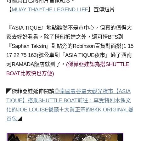
可購買自己的相片留做紀念。
【
MUAY THAI*THE LEGEND LIFE
】宣傳短片
『ASIA TIQUE』地點雖然不是市中心，但真的值得大
家去好好看看，除了搭船抵達之外，還可搭BTS到
『Saphan Taksin』到站旁的Robinson百貨對面搭(1 15
17 22 75 163)號公車到『ASIA TIQUE夜市』過了湄南
河RAMADA飯店就到了。
(傑菲亞娃認為搭SHUTTLE
BOAT比較快也方便)
◤傑菲亞娃延伸閱讀
◎泰國曼谷最大觀光夜市【ASIA
TIQUE】搭乘SHUTTLE BOAT前往，享受特別木偶文
化的JOE LOUISE餐廳＋大買正宗的BKK ORIGINAL曼
谷包
◢