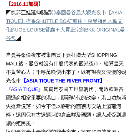
景
【2016.11加碼】
節
◤傑菲亞娃延伸閱讀
◎泰國曼谷最大觀光夜市【ASIA
目
TIQUE】搭乘SHUTTLE BOAT前往，享受特別木偶文
主
化的JOE LOUISE餐廳＋大買正宗的BKK ORIGINAL曼
持、
吳
谷包
◢
哥
窟
自曼谷桑倫夜市被集團買下要打造大型SHOPPING
泰
MALL後，曼谷就沒有什麼代表的觀光夜市。總算皇天
國
不負苦心人；千呼萬喚使出來了。既有規模又浪漫的觀
旅
遊
光夜市
【ASIA TIQUE THE RIVER FRONT】
。
書
『ASIA TIQUE』
其實是泰國五世皇朝代；開啟歐洲各
作
國通商相當重要的港口。隨著時代的改變，港口功能消
者、
失逐漸沒落。如今不但以嶄新的面貌再次站上湄南河
各
發
畔，還因保有古暹邏河的倉庫群及碼頭，讓人感受到濃
表
濃的殖民風。
會