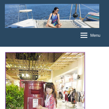
Skip
to
content
Menu
傑
★
傑
菲
菲
亞
亞
娃
娃
粉
JEFFIA
絲
FANG
團、
主
題
旅
遊、
達