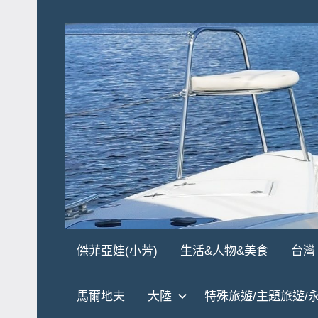
Skip
to
content
傑
★
傑菲亞娃(小芳)
生活&人物&美食
台灣
傑
菲
菲
馬爾地夫
大陸
特殊旅遊/主題旅遊/
亞
亞
娃