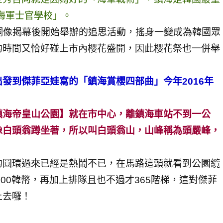
「海軍士官學校」。
臣銅像揭幕後開始舉辦的追思活動，搖身一變成為韓國眾
的時間又恰好碰上市內櫻花盛開，因此櫻花祭也一併舉
發到傑菲亞娃寫的「鎮海賞櫻四部曲」今年2016年
鎮海帝皇山公園】就在市中心，離鎮海車站不到一公
像白頭翁蹲坐著，所以叫白頭翁山，山峰稱為頭嚴峰，
的圓環過來已經是熱鬧不已，在馬路這頭就看到公園纜
000韓幣，再加上排隊且也不過才365階梯，這對傑菲
上去囉！