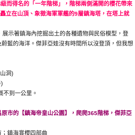
5梯級而得名的「一年階梯」，階梯兩側滿開的櫻花帶來
到矗立在山頂、象徵海軍軍艦的9層鎮海塔，在塔上就
，展示著鎮海內挖掘出土的各種遺物與民俗模型，登
及蔚藍的海洋。傑菲亞娃沒有時間所以沒登頂，但我想
。
山洞)
)
大概不到一公里。
原市的【鎮海帝皇山公園】，爬爬365階梯，傑菲亞
市；鎮海賞櫻四部曲