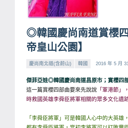
賓、
News
金
◎韓國慶尚南道賞櫻
探
號
帝皇山公園】
節
目
慶尚南北道(含蔚山)
韓國
2016 年 5 月 3
班
底、
傑菲亞娃◎韓國慶尚南道昌原市；賞櫻四
外
景
這一篇賞櫻四部曲要來先說說
「軍港節」
節
時救國英雄李舜臣將軍相關的眾多文化遺
目
主
「李舜臣將軍」可是韓國人心中的大英雄，
持、
都有李舜臣將軍，當初李將軍可以打敗豐
吳