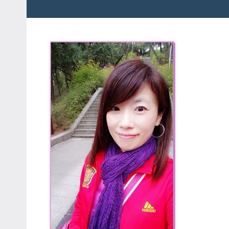
粉
娃
絲
團、
JEFFIA
主
FANG
題
旅
遊、
達
人
帶
路、
旅
遊
節
目
來