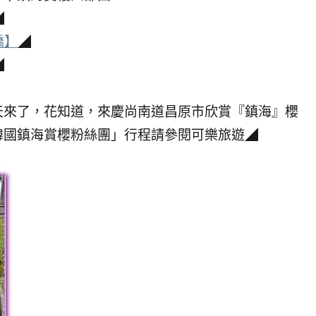
◢
橋】
◢
◢
天來了，花知道，來慶尚南道昌原市欣賞『鎮海』櫻
韓國鎮海賞櫻粉絲團」行程請參閱可樂旅遊◢