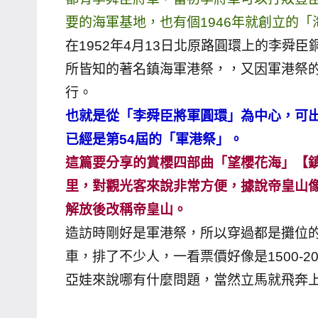
哥
要的海軍基地，也有個1946年就創立的
窟
在1952年4月13日北原路圓環上的李舜
泰
所皆知的著名鎮海軍港祭，，又因軍港祭
國
行。
旅
也就是從「李舜臣將軍圓環」為中心，可出
遊
已經是第54屆的「軍港祭」。
書
作
這篇要分享的賞櫻四部曲「望櫻花海」【
者、
里，對觀光客來說非常方便，據說帝皇山
各
解放後改稱帝皇山。
發
造訪時剛好是軍港祭，所以穿過都是攤位
表
車，排了不少人，一看票價好像是1500-2
會
及
亞娃來說哪有什麼問題，當然立馬就飛奔
活
動