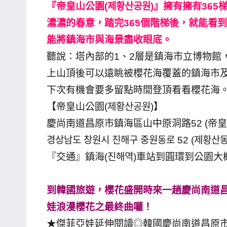
『帝皇山公園(제황산공원)』擁有擁有36
主
濃濃的春意，踏完365個階梯後，就能看
持、
能將鎮海市與海景盡收眼底。
學
聽說：塔內部的1、2層是鎮海市立博物館
校
企
上山頂後可以遠眺被櫻花海覆蓋的鎮海市
業
下次有機會要多留點時間登頂看看櫻花海
講
【帝皇山公園(제황산공원)】
座、
慶尚南道昌原市鎮海區山中原洞路52 (帝皇
部
경상남도 창원시 진해구 중원동로 52 (제황산동
落
『交通』鎮海(진해역)車站到圓環到公園
客
及
旅
到韓國旅遊，櫻花盛開時來一趟慶尚南道昌
遊
娃浪漫櫻花之最終曲囉！
雜
★傑菲亞娃延伸閱讀◎韓國慶尚南道昌原
誌