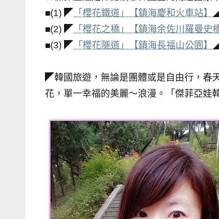
■(1) ◤
「櫻花鐵道」【鎮海慶和火車站】
專
欄、
■(2) ◤
「櫻花之橋」【鎮海余佐川羅曼史
觀
■(3) ◤
「櫻花隧道」【鎮海長福山公園】
光
局
◤韓國旅遊，無論是團體或是自由行，春
合
花，單一幸福的美麗～浪漫。「傑菲亞娃
作
達
人
對
象。
★