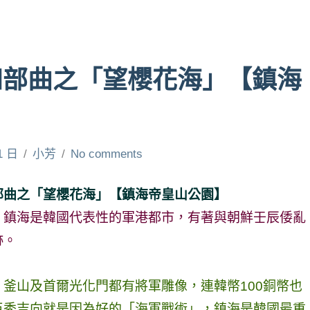
四部曲之「望櫻花海」【鎮海
1 日
小芳
No comments
部曲之「望櫻花海」【鎮海帝皇山公園】
，鎮海是韓國代表性的軍港都市，有著與朝鮮壬辰倭亂
跡。
釜山及首爾光化門都有將軍雕像，連韓幣100銅幣也
臣秀吉向就是因為好的「海軍戰術」，鎮海是韓國最重