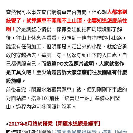
專
當然我可以事先查官網纜車是否有開，但心想
人都來到
欄、
觀
統營了，就算纜車不開爬不上山頂，也要知道怎麼前往
光
啊！
於是調整心情後，傑菲亞娃便把四周環境都了解
局
後，往山上休息區看看，沒想到一條有指標的小山路，
合
雖沒有任何加工，但明顯是人走出來的小路，就給它勇
作
敢的穿越過去，這麼一穿，居然穿到山下的入口處，自
達
人
己都佩服自己。而
這篇PO文及照片說明，大家就當作
對
是工具文吧！至少清楚告訴大家怎麼前往及園區有什麼
象。
設施囉。
★
前後看完『閑麗水道觀景纜車』後，便到剛剛下車處的
對面站牌，搭乘101前往「統營巴士站」準備返回釜
山，過程內容可參閱照片說明。
2017年8月終於搭乘【閑麗水道觀景纜車】
●
◤傑菲亞娃延伸閱讀
◎韓國慶尚南道統營，搭乘【閑麗