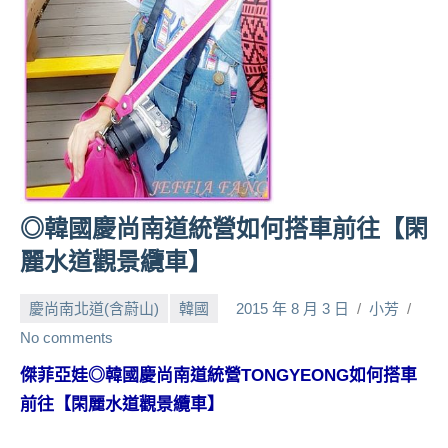
人
帶
路、
旅
遊
節
目
來
賓、
◎韓國慶尚南道統營如何搭車前往【閑
News
麗水道觀景纜車】
金
探
慶尚南北道(含蔚山)
韓國
2015 年 8 月 3 日
小芳
號
節
No comments
目
傑菲亞娃◎韓國慶尚南道統營TONGYEONG如何搭車
班
前往【閑麗水道觀景纜車】
底、
外