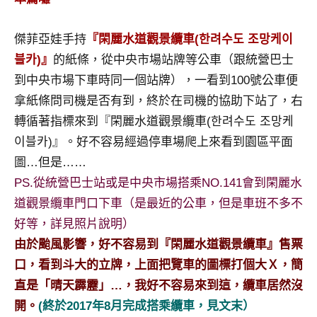
及
活
傑菲亞娃手持
『閑麗水道觀景纜車(한려수도 조망케이
動
블카)』
的紙條，從中央市場站牌等公車（跟統營巴士
主
持、
到中央市場下車時同一個站牌），一看到100號公車便
學
拿紙條問司機是否有到，終於在司機的協助下站了，右
校
轉循著指標來到『閑麗水道觀景纜車(한려수도 조망케
企
이블카)』。好不容易經過停車場爬上來看到園區平面
業
圖…但是……
講
座、
PS.從統營巴士站或是中央市場搭乘NO.141會到閑麗水
部
道觀景纜車門口下車（是最近的公車，但是車班不多不
落
好等，詳見照片說明）
客
由於颱風影響，好不容易到『閑麗水道觀景纜車』售票
及
旅
口，看到斗大的立牌，上面把覽車的圖標打個大Ｘ，簡
遊
直是「晴天霹靂」…，我好不容易來到這，纜車居然沒
雜
開。
(終於2017年8月完成搭乘纜車，見文末）
誌