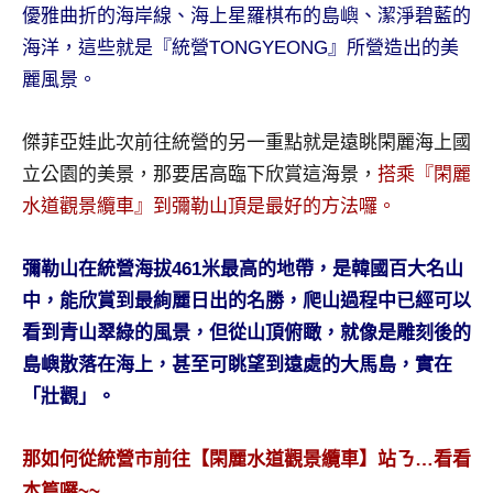
景
優雅曲折的海岸線、海上星羅棋布的島嶼、潔淨碧藍的
節
海洋，這些就是『統營TONGYEONG』所營造出的美
目
麗風景。
主
持、
吳
傑菲亞娃此次前往統營的另一重點就是遠眺閑麗海上國
哥
立公園的美景，那要居高臨下欣賞這海景，
搭乘『閑麗
窟
水道觀景纜車』到彌勒山頂是最好的方法囉。
泰
國
彌勒山在統營海拔461米最高的地帶，是韓國百大名山
旅
遊
中，能欣賞到最絢麗日出的名勝，爬山過程中已經可以
書
看到青山翠綠的風景，但從山頂俯瞰，就像是雕刻後的
作
島嶼散落在海上，甚至可眺望到遠處的大馬島，實在
者、
「壯觀」。
各
發
表
那如何從統營市前往
【閑麗水道觀景纜車】站ㄋ…看看
會
本篇囉~~