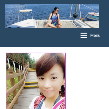
Skip
to
content
Menu
傑
★
傑
菲
菲
亞
亞
娃
娃
粉
JEFFIA
絲
FANG
團、
主
題
旅
遊、
達