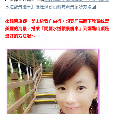
水道觀景纜車】抵達彌勒山俯瞰海景絕妙方法◢
來韓國旅遊，釜山統營自由行，想要居高臨下欣賞統營
美麗的海景，搭乘『閑麗水道觀景纜車』到彌勒山頂是
最好的方法喔～