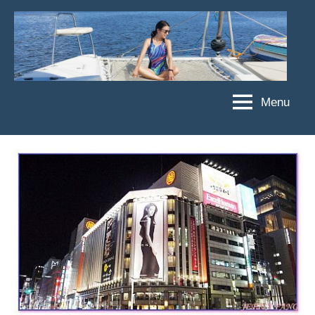
Skip
to
content
Menu
傑
★
傑
菲
菲
亞
亞
娃
娃
粉
JEFFIA
絲
FANG
團、
主
題
旅
遊、
達