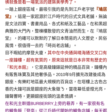
彿就像是看一場氣派的建築美學秀了。
專
一踏上銀座區域，最吸引我的是先到江戶老字號
『鳩居
欄、
堂』
，這是一家起源於江戶時代的日式文具老舖，無論
觀
光
是文法四寶、書畫用品、各式和紙及工藝品，在和黑超
局
典雅的大門內，整棟樓散發的文青油然而生，在『鳩居
合
堂』，的確可以默默的了解日本簡易的人文歷史，民俗
作
風情，很值得一去的「時尚老店鋪」。
達
目不暇給的摩登大廈，
其中在中央通與晴海通交叉口有
人
對
一座鐘樓，超有氣質的，原來這就是日本非常有歷史的
象。
『和光本館』
，它是高級鐘錶延伸的精品百貨，鐘樓內
★
有販售珠寶及其他奢侈品。2010年9月擴充改建後成為
銀座、有樂町地區最大規模的百貨店，在塔樓上古色古
香的大鐘可說是銀座的大象徵ㄋ，當夜幕低垂燈光亮，
鐘聲響時，更顯銀座街頭的溫柔情調。
在和光主幹道BURBERRY上旁的巷弄，有一家很有名
的鰻魚飯『登亭』從江戶時代開始的鰻魚店鋪，每天都