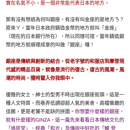
景
實在名氣不小，是一個非常能代表日本的地方。
節
目
那有沒有想過為何叫銀座，有沒有叫金座的是地方ㄋ？
主
原來ㄚ，當年日本政府鑄造金幣的地方就叫「金座」
持、
（現在的日本銀行所在），所以同理可證，當年鑄造銀
吳
哥
幣的地方就順理成章的叫做『銀座』囉！
窟
泰
銀座是傳統與創新的結合，從老字號的和服店到摩登現
國
代感的精品百貨，就像是流行的復古，復古的風潮，風
旅
潮的時尚，隨時竄入你我眼中。
遊
書
作
優雅的女士、紳士的型男不時出現在銀座街頭，這是一
者、
種人文特質，而巷弄低調卻超人氣的美食，高檔餐廳的
各
佳餚，更是老饕不能缺的拼圖。
你想要什麼樣的銀座，
發
就有什麼樣的GINZA，這一篇先來看看日本傳統文化的
表
會
「鳩居堂」、經典「和光」及傳說中好吃的「鰻 登