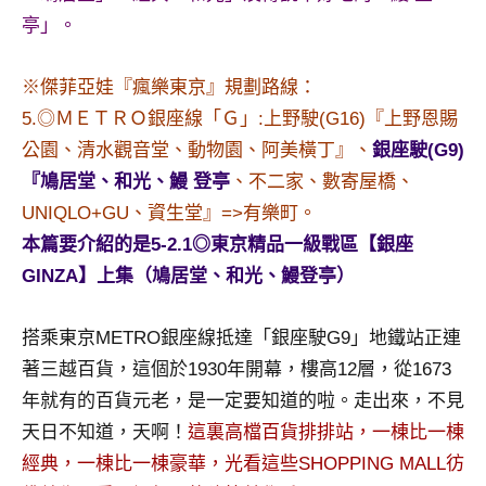
及
亭」。
活
動
※傑菲亞娃『瘋樂東京』規劃路線：
主
5.◎ＭＥＴＲＯ銀座線「Ｇ」:上野駛(G16)『上野恩賜
持、
學
公園、清水觀音堂、動物園、阿美橫丁』、
銀座駛(G9)
校
『鳩居堂、和光、鰻 登亭
、不二家、數寄屋橋、
企
UNIQLO+GU、資生堂』=>有樂町。
業
本篇要介紹的是5-2.1◎東京精品一級戰區【銀座
講
座、
GINZA】上集（鳩居堂、和光、鰻登亭）
部
落
搭乘東京METRO銀座線抵達「銀座駛G9」地鐵站正連
客
著三越百貨，這個於1930年開幕，樓高12層，從1673
及
年就有的百貨元老，是一定要知道的啦。走出來，不見
旅
遊
天日不知道，天啊！
這裏高檔百貨排排站，一棟比一棟
雜
經典，一棟比一棟豪華，光看這些SHOPPING MALL彷
誌