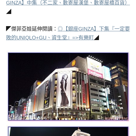
GINZA】中集（不二家、數寄屋漢堡、數寄屋橋百貨）
◢
◤傑菲亞娃延伸閱讀：
◎【銀座GINZA】下集『一定要
敗的UNIQLO+GU、資生堂』=>有樂町
◢