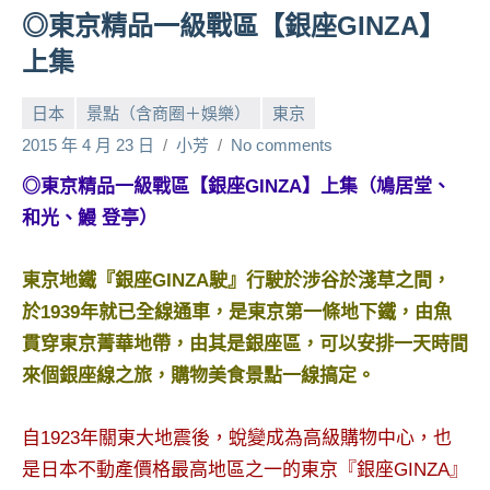
◎東京精品一級戰區【銀座GINZA】
人
帶
上集
路、
旅
日本
景點（含商圈＋娛樂）
東京
遊
2015 年 4 月 23 日
小芳
No comments
節
目
◎東京精品一級戰區【銀座GINZA】上集（鳩居堂、
來
和光、鰻 登亭）
賓、
News
東京地鐵『銀座GINZA駛』行駛於涉谷於淺草之間，
金
於1939年就已全線通車，是東京第一條地下鐵，由魚
探
號
貫穿東京菁華地帶，由其是銀座區，可以安排一天時間
節
來個銀座線之旅，購物美食景點一線搞定。
目
班
自1923年關東大地震後，蛻變成為高級購物中心，也
底、
是日本不動產價格最高地區之一的東京『銀座GINZA』
外