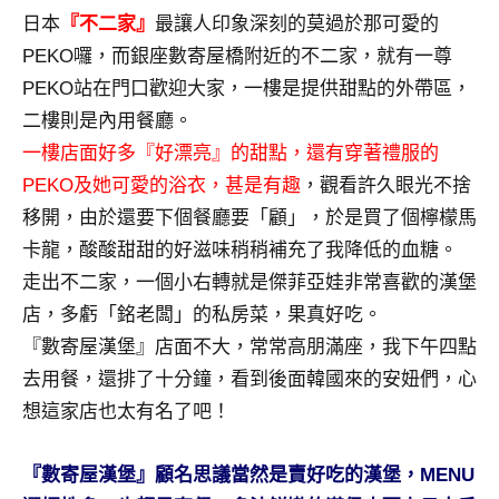
及
日本
『不二家』
最讓人印象深刻的莫過於那可愛的
活
PEKO囉，而銀座數寄屋橋附近的不二家，就有一尊
動
PEKO站在門口歡迎大家，一樓是提供甜點的外帶區，
主
二樓則是內用餐廳。
持、
學
一樓店面好多『好漂亮』的甜點，還有穿著禮服的
校
PEKO及她可愛的浴衣，甚是有趣
，觀看許久眼光不捨
企
移開，由於還要下個餐廳要「顧」，於是買了個檸檬馬
業
卡龍，酸酸甜甜的好滋味稍稍補充了我降低的血糖。
講
走出不二家，一個小右轉就是傑菲亞娃非常喜歡的漢堡
座、
部
店，多虧「銘老闆」的私房菜，果真好吃。
落
『數寄屋漢堡』店面不大，常常高朋滿座，我下午四點
客
去用餐，還排了十分鐘，看到後面韓國來的安妞們，心
及
想這家店也太有名了吧！
旅
遊
雜
『數寄屋漢堡』顧名思議當然是賣好吃的漢堡，MENU
誌