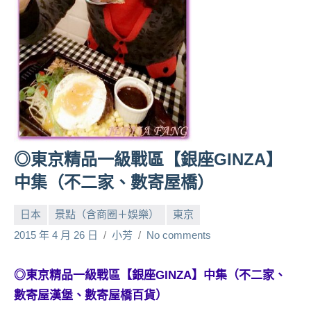
人
帶
路、
旅
遊
節
目
來
賓、
◎東京精品一級戰區【銀座GINZA】
News
中集（不二家、數寄屋橋）
金
探
日本
景點（含商圈＋娛樂）
東京
號
節
2015 年 4 月 26 日
小芳
No comments
目
班
◎東京精品一級戰區【銀座GINZA】中集（不二家、
底、
數寄屋漢堡、數寄屋橋百貨）
外