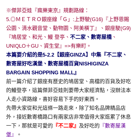
景
節
※傑菲亞娃『瘋樂東京』規劃路線：
目
5.◎ＭＥＴＲＯ銀座線「Ｇ」:上野駛(G16)『上野恩賜
主
公園、清水觀音堂、動物園、阿美橫丁』、銀座駛(G9)
持、
『鳩居堂、和光、鰻 登亭、
不二家、數寄屋橋
、
吳
UNIQLO＋GU、資生堂』=>有樂町。
哥
窟
本篇要介紹的是5-2.2【銀座GINZA】中集『不二家、
泰
數寄屋好吃漢堡、數寄屋橋百貨NISHIGINZA
國
BARGAIN SHOPPING MALL』
旅
前一篇介紹了銀座有歷史的鳩居堂、高檔的百貨及好吃
遊
書
的鰻登亭，這篇傑菲亞娃則要帶大家經濟點，沒辦法本
作
人走小資路線，喜好容易下手的好東西。
者、
先帶大家從和光這條一路走來，除了知名品牌精品店
各
外，接近數寄橋路口有兩家店非常值得大家逛累了休息
發
一下，那就是可愛的
『不二家』
及好吃的
『數寄屋漢
表
會
堡』
。