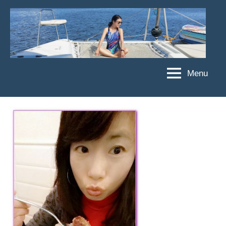
Skip
to
content
Menu
傑
★
傑
菲
菲
亞
亞
娃
娃
粉
JEFFIA
絲
FANG
團、
主
題
旅
遊、
達