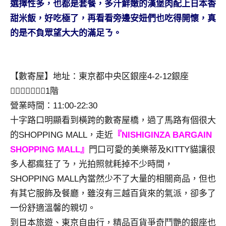
選擇性多，也都是套餐，多汁鮮嫩的漢堡肉配上日本香
專
甜米飯，好吃極了，再看看旁邊安妞們也吃得開懷，真
欄、
的是不負眾望大大的滿足ㄋ。
觀
光
局
合
【數寄屋】地址：東京都中央区銀座4-2-12銀座
作
1階
達
營業時間：11:00-22:30
人
十字路口明顯看到橫跨的數寄屋橋，過了馬路有個很大
對
象。
的SHOPPING MALL，走近
『NISHIGINZA BARGAIN
★
SHOPPING MALL』
門口可愛的美樂蒂及KITTY貓讓很
多人都瘋狂了ㄋ，光拍照就耗掉不少時間，
SHOPPING MALL內當然少不了大量的相關商品，但也
有其它服飾及餐廳，雖沒有三越百貨來的氣派，卻多了
一份舒適溫馨的親切。
到日本旅遊、東京自由行，精品百貨爭奇鬥艷的銀座也