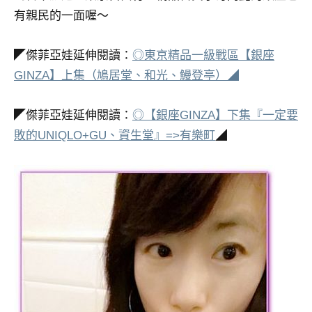
有親民的一面喔～
◤傑菲亞娃延伸閱讀：
◎東京精品一級戰區【銀座
GINZA】上集（鳩居堂、和光、鰻登亭）◢
◤傑菲亞娃延伸閱讀：
◎【銀座GINZA】下集『一定要
敗的UNIQLO+GU、資生堂』=>有樂町
◢