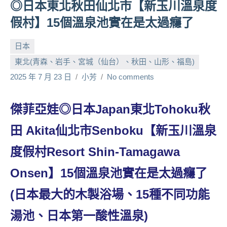
◎日本東北秋田仙北市【新玉川溫泉度
人
假村】15個溫泉池實在是太過癮了
帶
路、
日本
旅
遊
東北(青森、岩手、宮城（仙台）、秋田、山形、福島)
節
2025 年 7 月 23 日
小芳
No comments
目
來
傑菲亞娃◎日本Japan東北Tohoku秋
賓、
News
田 Akita仙北市Senboku【新玉川溫泉
金
探
度假村Resort Shin-Tamagawa
號
節
Onsen】15個溫泉池實在是太過癮了
目
(日本最大的木製浴場、15種不同功能
班
底、
湯池、日本第一酸性溫泉)
外