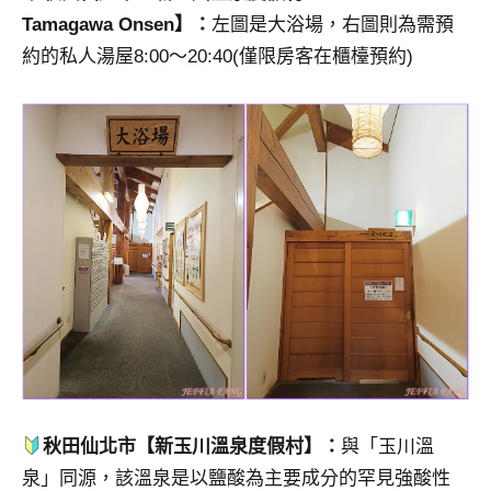
Tamagawa Onsen】：
左圖是大浴場，右圖則為需預
約的私人湯屋8:00～20:40(僅限房客在櫃檯預約)
秋田仙北市【新玉川溫泉度假村】：
與「玉川溫
泉」同源，該溫泉是以鹽酸為主要成分的罕見強酸性