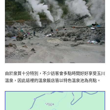
專
欄、
觀
光
局
合
作
達
人
對
象。
★
由於泉質十分特別，不少訪客會多點時間好好享受玉川
溫泉，因此這裡的溫泉飯店皆以特色溫泉池為亮點。