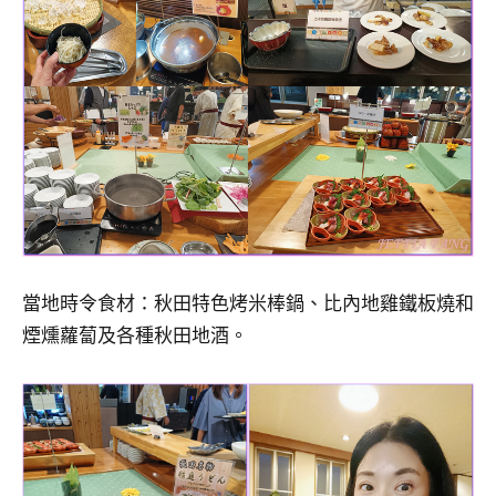
當地時令食材：秋田特色烤米棒鍋、比內地雞鐵板燒和
煙燻蘿蔔及各種秋田地酒。