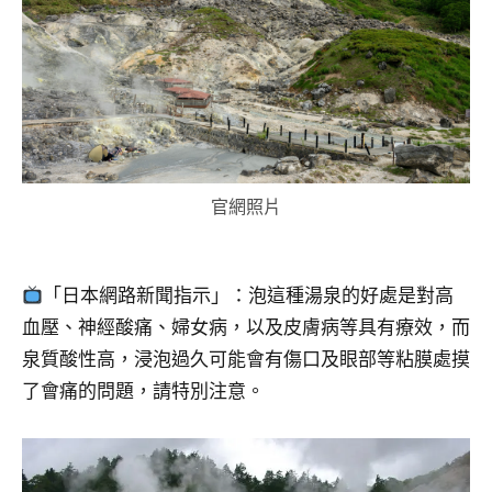
及
活
動
主
持、
學
校
企
官網照片
業
講
座、
「日本網路新聞指示」：泡這種湯泉的好處是對高
部
血壓、神經酸痛、婦女病，以及皮膚病等具有療效，而
落
客
泉質酸性高，浸泡過久可能會有傷口及眼部等粘膜處摸
及
了會痛的問題，請特別注意。
旅
遊
雜
誌