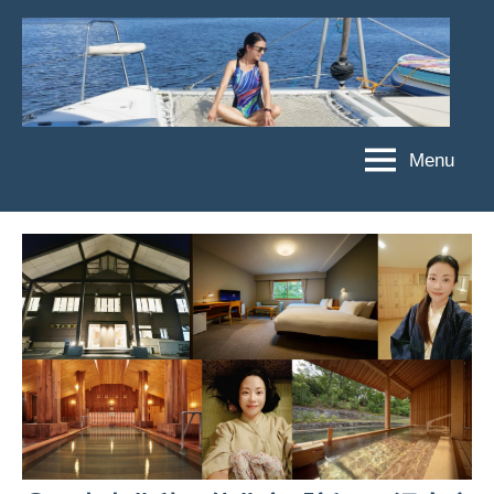
Skip
to
content
Menu
傑
★
傑
菲
菲
亞
亞
娃
娃
粉
JEFFIA
絲
FANG
團、
主
題
旅
遊、
達