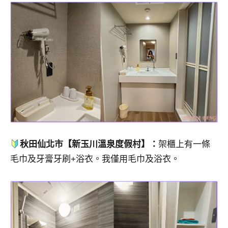
秋田仙北市【新玉川溫泉度假村】：
架櫃上有一條
毛巾及牙膏牙刷+浴衣。我僅用毛巾及浴衣。