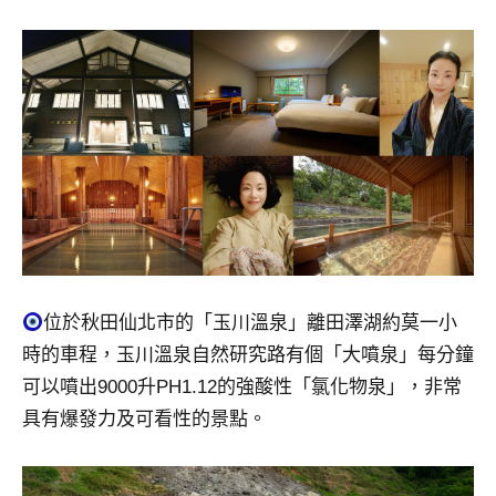
景
節
目
主
持、
吳
哥
窟
泰
國
旅
遊
位於秋田仙北市的「玉川溫泉」離田澤湖約莫一小
書
作
時的車程，玉川溫泉自然研究路有個「大噴泉」每分鐘
者、
可以噴出9000升PH1.12的強酸性「氯化物泉」，非常
各
具有爆發力及可看性的景點。
發
表
會