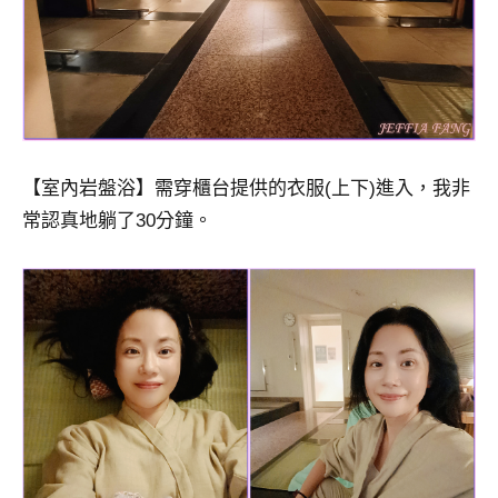
【室內岩盤浴】需穿櫃台提供的衣服(上下)進入，我非
常認真地躺了30分鐘。