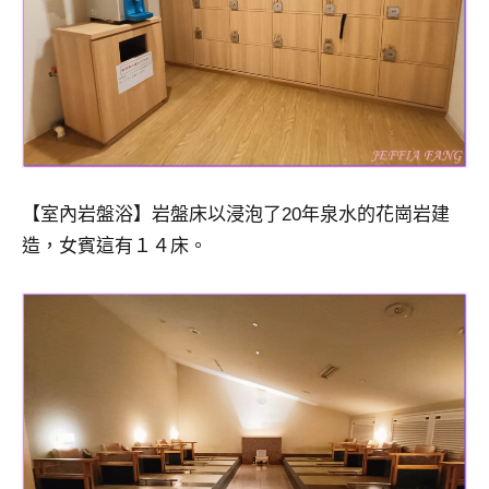
【室內岩盤浴】岩盤床以浸泡了20年泉水的花崗岩建
造，女賓這有１４床。