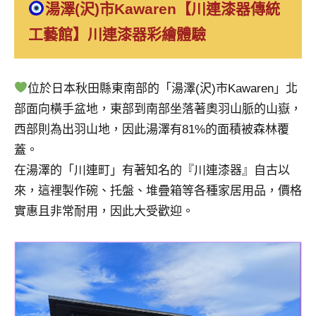
湯澤(沢)市Kawaren【川連漆器傳統
及
活
工藝館】川連漆器彩繪體驗
動
主
持、
位於日本秋田縣東南部的「湯澤(沢)市Kawaren」北
學
部面向橫手盆地，東部到南部坐落著奧羽山脈的山嶽，
校
企
西部則為出羽山地，因此湯澤有81%的面積被森林覆
業
蓋。
講
在湯澤的「川連町」有著知名的『川連漆器』自古以
座、
來，這裡製作碗、托盤、堆疊箱等各種家居用品，價格
部
實惠且非常耐用，因此大受歡迎。
落
客
及
旅
遊
雜
誌