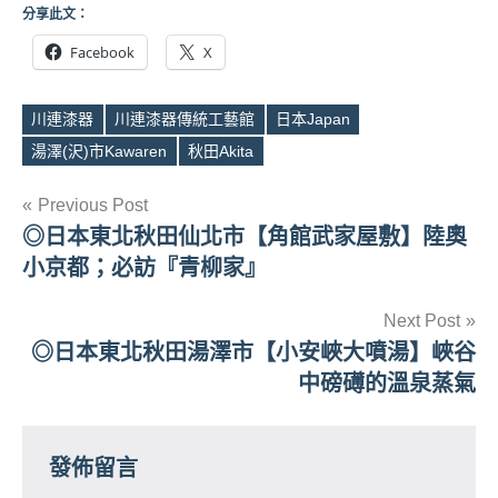
分享此文：
Facebook
X
川連漆器
川連漆器傳統工藝館
日本Japan
Tags
湯澤(沢)市Kawaren
秋田Akita
文
Previous Post
◎日本東北秋田仙北市【角館武家屋敷】陸奧
章
小京都；必訪『青柳家』
導
Next Post
覽
◎日本東北秋田湯澤市【小安峽大噴湯】峽谷
中磅礡的溫泉蒸氣
發佈留言