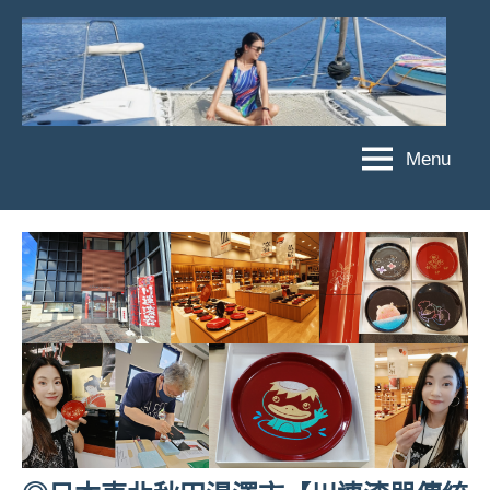
Skip
to
content
Menu
傑
★
傑
菲
菲
亞
亞
娃
娃
粉
JEFFIA
絲
FANG
團、
主
題
旅
遊、
達