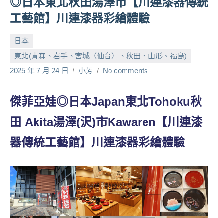
◎日本東北秋田湯澤市【川連漆器傳統
人
工藝館】川連漆器彩繪體驗
帶
路、
日本
旅
東北(青森、岩手、宮城（仙台）、秋田、山形、福島)
遊
節
2025 年 7 月 24 日
小芳
No comments
目
來
傑菲亞娃◎日本Japan東北Tohoku秋
賓、
News
田 Akita湯澤(沢)市Kawaren【川連漆
金
探
器傳統工藝館】川連漆器彩繪體驗
號
節
目
班
底、
外