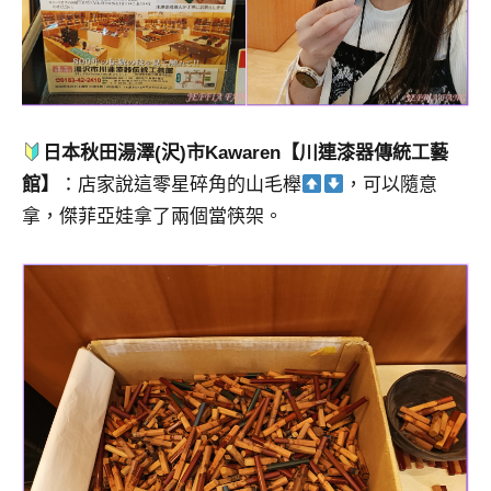
日本秋田湯澤(沢)市Kawaren【川連漆器傳統工藝
館】
：店家說這零星碎角的山毛櫸
，可以隨意
拿，傑菲亞娃拿了兩個當筷架。