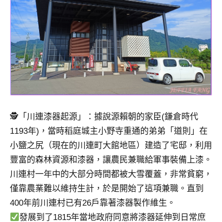
專
欄、
觀
光
局
合
作
達
人
🕵️「川連漆器起源」：據說源賴朝的家臣(鎌倉時代
對
象。
1193年)，當時稻庭城主小野寺重通的弟弟「道則」在
★
小鹽之尻（現在的川連町大館地區）建造了宅邸，利用
豐富的森林資源和漆器，讓農民兼職給軍事裝備上漆。
川連村一年中的大部分時間都被大雪覆蓋，非常貧窮，
僅靠農業難以維持生計，於是開始了這項兼職。直到
400年前川連村已有26戶靠著漆器製作維生。
發展到了1815年當地政府同意將漆器延伸到日常庶