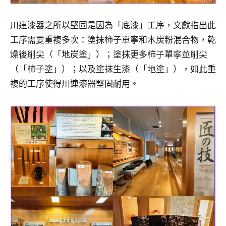
川連漆器之所以堅固是因為「底漆」工序，文獻指出此
工序需要重複多次：塗抹柿子單寧和木炭粉混合物，乾
燥後削尖（「地炭塗」）；塗抹更多柿子單寧並削尖
（「柿子塗」）；以及塗抹生漆（「地塗」），如此重
複的工序使得川連漆器堅固耐用。