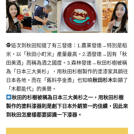
景
節
目
主
持、
吳
哥
🕵️這次到秋田知道了有三發達：1.農業發達→特別是稻
窟
米，以「秋田小町米」產量最高。2.酒發達→因有「秋
泰
田美酒」而稱為酒之國度。3.森林發達→秋田杉樹被稱
國
為「日本三大美杉」，用秋田杉樹製作的塗漆家具銷往
旅
日本各地。而在「舊料亭金勇」也知曉
秋田杉木
彰顯了
遊
書
「木都能代」的美譽。
作
秋田的杉樹被稱為日本三大美杉之一，用秋田杉樹
者、
製作的塗料漆器則是創下日本外銷第一的佳績，因此來
各
到秋田怎麼樣都要認識一下漆器。
發
表
會