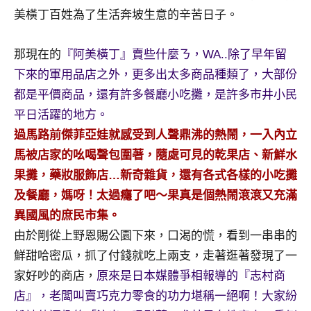
及
美橫丁百姓為了生活奔坡生意的辛苦日子。
活
動
那現在的
『阿美橫丁』賣些什麼ㄋ，WA..除了早年留
主
下來的軍用品店之外，更多出太多商品種類了，大部份
持、
學
都是平價商品，還有許多餐廳小吃攤，是許多市井小民
校
平日活躍的地方。
企
過馬路前傑菲亞娃就感受到人聲鼎沸的熱鬧，一入內立
業
馬被店家的吆喝聲包圍著，隨處可見的乾果店、新鮮水
講
果攤，藥妝服飾店…新奇雜貨，還有各式各樣的小吃攤
座、
部
及餐廳，媽呀！太過癮了吧～果真是個熱鬧滾滾又充滿
落
異國風的庶民市集。
客
由於剛從上野恩賜公園下來，口渴的慌，看到一串串的
及
鮮甜哈密瓜，抓了付錢就吃上兩支，走著逛著發現了一
旅
家好吵的商店，
原來是日本媒體爭相報導的『志村商
遊
雜
店』，老闆叫賣巧克力零食的功力堪稱一絕啊！大家紛
誌