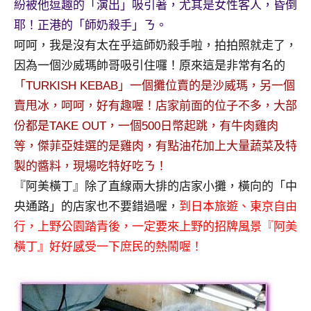
紛被他逗趣的「演出」吸引著，尤其是女性客人，昏倒
專
耶！正港的「師奶殺手」ㄋ。
欄、
呵呵，我是沒有太在乎這師奶殺手啦，拍拍照就走了，
觀
因為一個沙威瑪帥哥吸引住囉！原來這是非常有名的
光
局
「TURKISH KEBAB」一個攤位賣的是沙威瑪，另一個
合
賣甩冰，呵呵，好有趣喔！店家前面的位子不多，大部
作
份都是TAKE OUT，一個500日幣起跳，有牛肉雞肉
達
等，傑菲亞娃選的是雞肉，有點油花加上大量蔬菜及特
人
對
製的醬料，現場吃特好吃ㄋ！
象。
『阿美橫丁』除了直線兩大排的店家小攤，橫向的「中
★
央通路」的店家也不要錯過喔，
到日本旅遊、東京自由
行，上野公園踏青後，一定要來上野的招牌風景『阿美
橫丁』好好感受一下庶民的熱鬧喔！