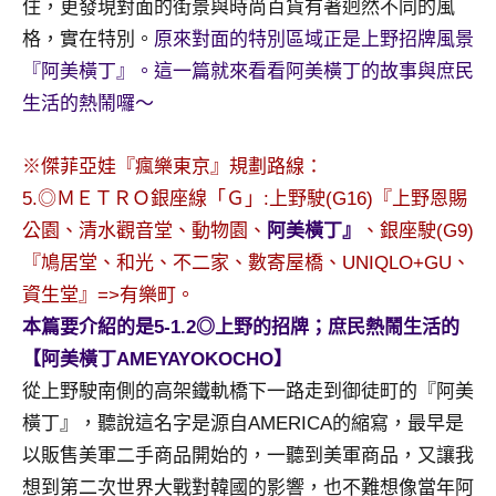
住，更發現對面的街景與時尚百貨有著迥然不同的風
景
節
格，實在特別。
原來對面的特別區域正是上野招牌風景
目
『阿美橫丁』。這一篇就來看看阿美橫丁的故事與庶民
主
生活的熱鬧囉～
持、
吳
※傑菲亞娃『瘋樂東京』規劃路線：
哥
窟
5.◎ＭＥＴＲＯ銀座線「Ｇ」:上野駛(G16)『上野恩賜
泰
公園、清水觀音堂、動物園、
阿美橫丁』
、銀座駛(G9)
國
『鳩居堂、和光、不二家、數寄屋橋、UNIQLO+GU、
旅
資生堂』=>有樂町。
遊
書
本篇要介紹的是5-1.2◎上野的招牌；庶民熱鬧生活的
作
【阿美橫丁AMEYAYOKOCHO】
者、
從上野駛南側的高架鐵軌橋下一路走到御徒町的『阿美
各
橫丁』，聽說這名字是源自AMERICA的縮寫，最早是
發
以販售美軍二手商品開始的，一聽到美軍商品，又讓我
表
會
想到第二次世界大戰對韓國的影響，也不難想像當年阿