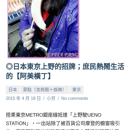
人
帶
路、
旅
遊
節
目
來
賓、
◎日本東京上野的招牌；庶民熱鬧生活
News
的【阿美橫丁】
金
探
日本
景點（含商圈＋娛樂）
東京
號
節
2015 年 4 月 18 日
小芳
No comments
目
班
搭乘東京METRO銀座線抵達「上野駛UENO
底、
STATION」，一出站除了被百貨公司摩登的櫥窗吸引
外