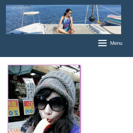
Skip
to
content
Menu
傑
★
傑
菲
菲
亞
亞
娃
娃
粉
JEFFIA
絲
FANG
團、
主
題
旅
遊、
達