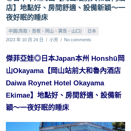
人
店】地點好、房間舒適、設備新穎～一
帶
夜好眠的睡床
路、
旅
中國(鳥取、島根、岡山、廣島、山口)
日本
遊
2023 年 10 月 24 日
小芳
No comments
節
目
來
傑菲亞娃◎日本Japan本州 Honshū岡
賓、
山Okayama【岡山站前大和魯內酒店
News
金
Daiwa Roynet Hotel Okayama
探
號
Ekimae】地點好、房間舒適、設備新
節
目
穎～一夜好眠的睡床
班
底、
外