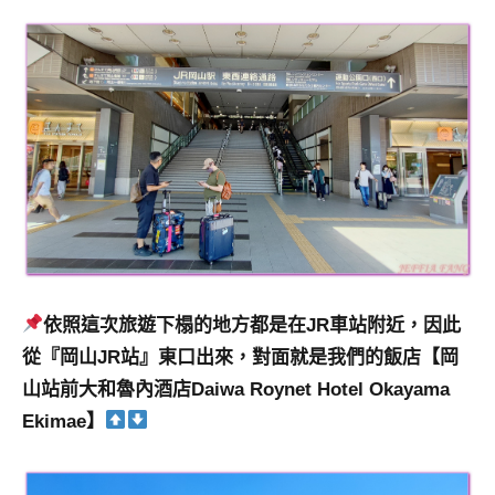
專
欄、
觀
光
局
合
作
達
人
對
象。
★
依照這次旅遊下榻的地方都是在JR車站附近，因此
從『岡山JR站』東口出來，對面就是我們的飯店【岡
山站前大和魯內酒店Daiwa Roynet Hotel Okayama
Ekimae】