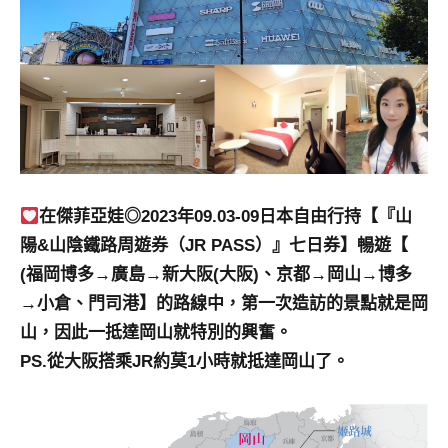
景
節
目
主
持、
吳
哥
窟
泰
在傑菲亞娃◎2023年09.03-09日本自由行持【『山
國
陽&山陰鐵路周遊券（JR PASS）』七日券】暢遊【
旅
遊
(福岡博多→廣島→新大阪(大阪)、京都→岡山→博多
書
→小倉、門司港】的路線中，第一次造訪的景點就是岡
作
山，因此一抵達岡山就特別的興奮。
者、
PS.從大阪搭乘JR約莫1小時就抵達岡山了。
各
發
表
會