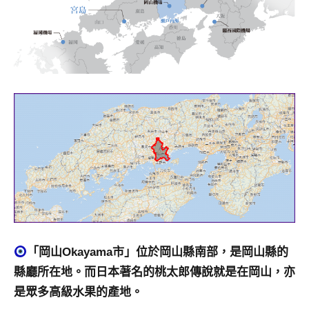
及
活
動
主
持、
學
校
企
業
講
座、
部
落
客
及
「岡山Okayama市」位於岡山縣南部，是岡山縣的
旅
縣廳所在地。而日本著名的桃太郎傳說就是在岡山，亦
遊
雜
是眾多高級水果的產地。
誌