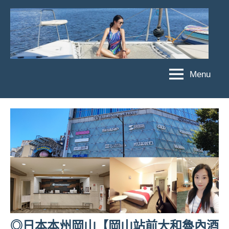
Skip
to
content
Menu
傑
★
傑
菲
菲
亞
亞
娃
娃
粉
JEFFIA
絲
FANG
團、
主
題
旅
遊、
◎日本本州岡山【岡山站前大和魯內酒
達