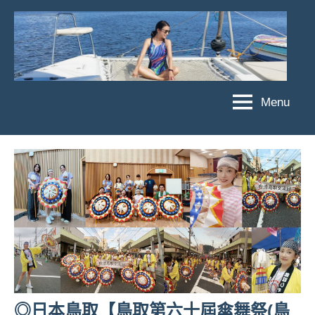
Skip
to
content
Menu
傑
★
傑
菲
菲
亞
亞
娃
娃
粉
JEFFIA
絲
FANG
團、
主
題
旅
遊、
◎日本鳥取【鳥取第六十屆傘舞祭(鳥
達