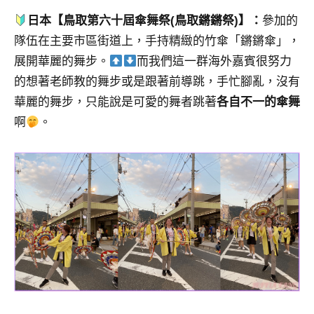
日本【鳥取第六十屆傘舞祭(鳥取鏘鏘祭)】：
參加的
隊伍在主要市區街道上，手持精緻的竹傘「鏘鏘傘」，
展開華麗的舞步。
而我們這一群海外嘉賓很努力
的想著老師教的舞步或是跟著前導跳，手忙腳亂，沒有
華麗的舞步，只能說是可愛的舞者跳著
各自不一的傘舞
啊
。