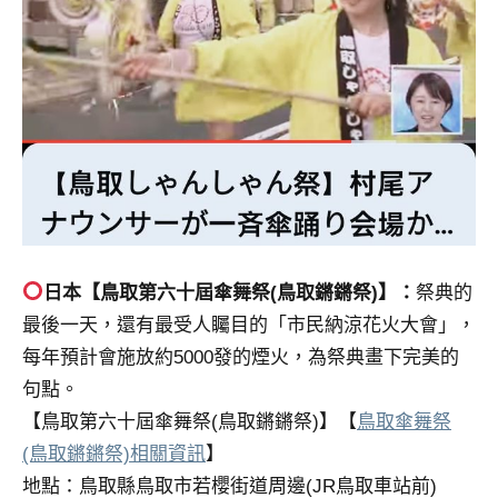
日本【鳥取第六十屆傘舞祭(鳥取鏘鏘祭)】：
祭典的
最後一天，還有最受人矚目的「市民納涼花火大會」，
每年預計會施放約5000發的煙火，為祭典畫下完美的
句點。
【鳥取第六十屆傘舞祭(鳥取鏘鏘祭)】【
鳥取傘舞祭
(鳥取鏘鏘祭)相關資訊
】
地點：鳥取縣鳥取市若櫻街道周邊(JR鳥取車站前)