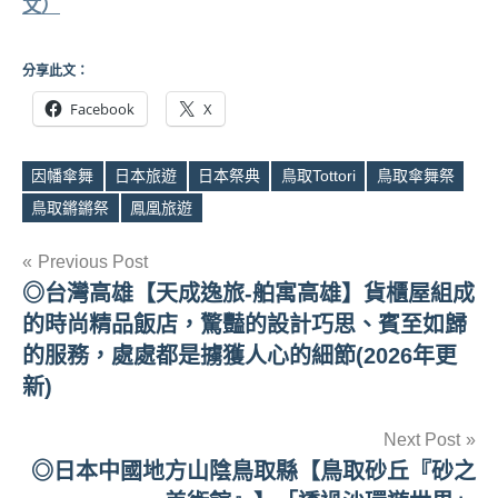
文）
分享此文：
Facebook
X
因幡傘舞
日本旅遊
日本祭典
鳥取Tottori
鳥取傘舞祭
Tags
鳥取鏘鏘祭
鳳凰旅遊
文
Previous Post
◎台灣高雄【天成逸旅-舶寓高雄】貨櫃屋組成
章
的時尚精品飯店，驚豔的設計巧思、賓至如歸
導
的服務，處處都是擄獲人心的細節(2026年更
新)
覽
Next Post
◎日本中國地方山陰鳥取縣【鳥取砂丘『砂之