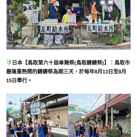
日本【鳥取第六十屆傘舞祭(鳥取鏘鏘祭)】：鳥取市
最隆重熱鬧的鏘鏘祭為期三天，於每年8月13日至8月
15日舉行。