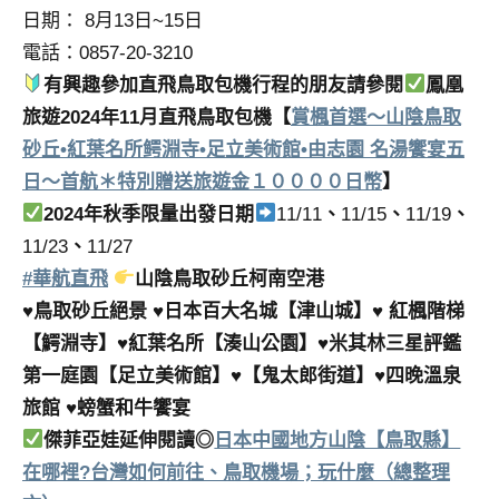
日期： 8月13日~15日
電話：0857-20-3210
有興趣參加直飛鳥取包機行程的朋友請參閱
鳳凰
旅遊2024年11月直飛鳥取包機【
賞楓首選～山陰鳥取
砂丘•紅葉名所鳄淵寺•足立美術館•由志園 名湯饗宴五
日～首航＊特別贈送旅遊金１００００日幣
】
2024年秋季限量出發日期
11/11
、
11/15
、
11/19
、
11/23
、
11/27
#華航直飛
山陰鳥取砂丘柯南空港
♥鳥取砂丘絕景 ♥日本百大名城【津山城】♥ 紅楓階梯
【鰐淵寺】♥紅葉名所【湊山公園】♥米其林三星評鑑
第一庭園【足立美術館】♥【鬼太郎街道】♥四晚溫泉
旅館 ♥螃蟹和牛饗宴
傑菲亞娃延伸閱讀◎
日本中國地方山陰【鳥取縣】
在哪裡?台灣如何前往、鳥取機場；玩什麼（總整理