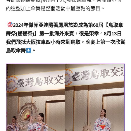
各商業團體組成(約有4千人)参加跳傘舞，各團體不同
專
的造型加上傘舞是整個活動中最壓軸的節目。
欄、
觀
2024年傑菲亞娃隨著鳳凰旅遊成為第60屆【鳥取傘
光
舞祭(鏘鏘祭)】第一批海外來賓，很是榮幸。8月13日
局
合
我們飛抵大阪拉車四小時來到鳥取，晚宴上第一次欣賞
作
鳥取傘舞
。
達
人
對
象。
★