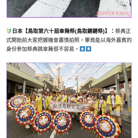
日本【鳥取第六十屆傘舞祭(鳥取鏘鏘祭)】：
祭典正
式開始前大家把握機會盡情拍照，畢竟能以海外嘉賓的
身份參加祭典跳傘舞很不容易。