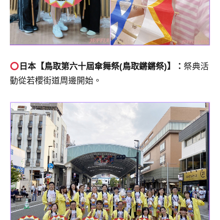
日本【鳥取第六十屆傘舞祭(鳥取鏘鏘祭)】：
祭典活
動從若櫻街道周邊開始。