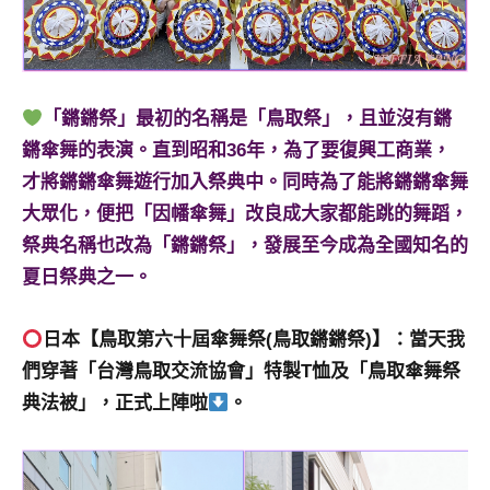
「鏘鏘祭」最初的名稱是「鳥取祭」，且並沒有鏘
鏘傘舞的表演。直到昭和36年，為了要復興工商業，
才將鏘鏘傘舞遊行加入祭典中。同時為了能將鏘鏘傘舞
大眾化，便把「因幡傘舞」改良成大家都能跳的舞蹈，
祭典名稱也改為「鏘鏘祭」，發展至今成為全國知名的
夏日祭典之一。
日本【鳥取第六十屆傘舞祭(鳥取鏘鏘祭)】：當天我
們穿著「台灣鳥取交流協會」特製T恤及「鳥取傘舞祭
典法被」，正式上陣啦
。