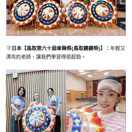
日本【鳥取第六十屆傘舞祭(鳥取鏘鏘祭)】：
年輕又
漂亮的老師，讓我們學習得很起勁。