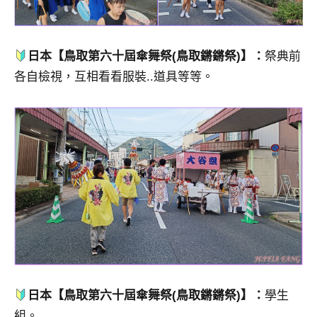
日本【鳥取第六十屆傘舞祭(鳥取鏘鏘祭)】：
祭典前
各自檢視，互相看看服裝..道具等等。
日本【鳥取第六十屆傘舞祭(鳥取鏘鏘祭)】：
學生
組。