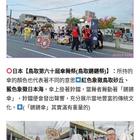
日本【鳥取第六十屆傘舞祭(鳥取鏘鏘祭)】：
所持的
傘的顏色也代表著不同的意思
紅色象徵鳥取砂丘、
藍色象徵日本海
，傘上掛著鈴鐺，當舞者舞動著「鏘鏘
傘」，鈴鐺便會發出聲響，充分展示當地豐富的傳統文
化。
(「鏘鏘傘」其實滿有重量的)