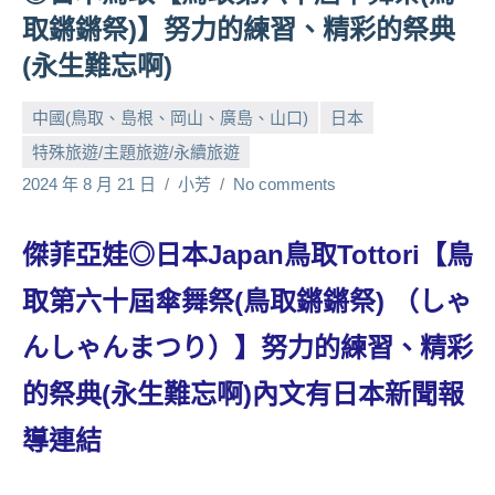
人
取鏘鏘祭)】努力的練習、精彩的祭典
帶
(永生難忘啊)
路、
旅
中國(鳥取、島根、岡山、廣島、山口)
日本
遊
特殊旅遊/主題旅遊/永續旅遊
節
目
2024 年 8 月 21 日
小芳
No comments
來
賓、
傑菲亞娃◎日本Japan鳥取Tottori【鳥
News
金
取第六十屆傘舞祭(鳥取鏘鏘祭) （しゃ
探
號
んしゃんまつり）】努力的練習、精彩
節
的祭典(永生難忘啊)內文有日本新聞報
目
班
導連結
底、
外