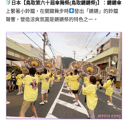
日本【鳥取第六十屆傘舞祭(鳥取鏘鏘祭)】：鏘鏘傘
上繫著小鈴鐺，在關鍵舞步時
發出「鏘鏘」的鈴鐺
聲響，營造涼爽氛圍是鏘鏘祭的特色之一。