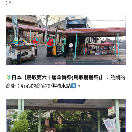
)。
日本【鳥取第六十屆傘舞祭(鳥取鏘鏘祭)】：
熱鬧的
商街；好心的商家提供補水站
。