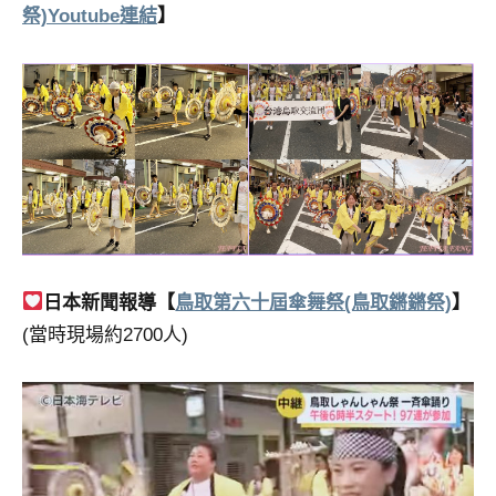
祭)Youtube連結
】
日本新聞報導【
鳥取第六十屆傘舞祭(鳥取鏘鏘祭)
】
(當時現場約2700人)