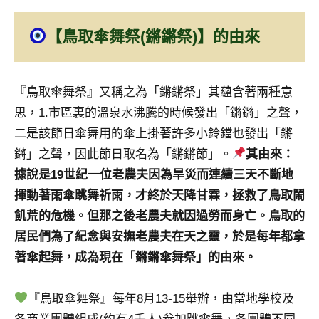
及
活
【鳥取傘舞祭(鏘鏘祭)】的由來
動
主
持、
『鳥取傘舞祭』又稱之為「鏘鏘祭」其蘊含著兩種意
學
思，1.市區裏的溫泉水沸騰的時候發出「鏘鏘」之聲，
校
企
二是該節日傘舞用的傘上掛著許多小鈴鐺也發出「鏘
業
鏘」之聲，因此節日取名為「鏘鏘節」。
其由來：
講
據說是19世紀一位老農夫因為旱災而連續三天不斷地
座、
揮動著雨傘跳舞祈雨，才終於天降甘霖，拯救了鳥取鬧
部
落
飢荒的危機。但那之後老農夫就因過勞而身亡。鳥取的
客
居民們為了紀念與安撫老農夫在天之靈，於是每年都拿
及
著傘起舞，成為現在「鏘鏘傘舞祭」的由來。
旅
遊
『鳥取傘舞祭』每年8月13-15舉辦，由當地學校及
雜
誌