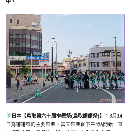
中。
日本【鳥取第六十屆傘舞祭(鳥取鏘鏘祭)】：
8月14
日為鏘鏘祭的主要祭典，當天祭典從下午4點開始一直