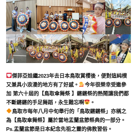
景
節
目
主
持、
吳
哥
窟
泰
國
旅
傑菲亞娃繼2023年去日本鳥取賞櫻後，便對這純樸
遊
又兼具小浪漫的地方有了好感。
今年很榮幸受邀參
書
加 第六十屆的【鳥取傘舞祭 】鏘鏘祭的熱鬧讓我們都
作
不斷鏘鏘的手足舞蹈，永生難忘啊
。
者、
鳥取市每年八月中旬舉行的「鳥取鏘鏘祭」亦稱之
各
發
為【鳥取傘舞祭】屬於當地盂蘭盆節祭典的一部分。
表
Ps.盂蘭盆節是日本紀念先祖之靈的佛教習俗。
會