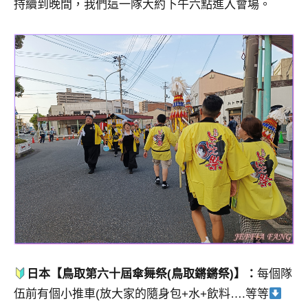
持續到晚間，我們這一隊大約下午六點進入會場。
日本【鳥取第六十屆傘舞祭(鳥取鏘鏘祭)】：
每個隊
伍前有個小推車(放大家的隨身包+水+飲料….等等