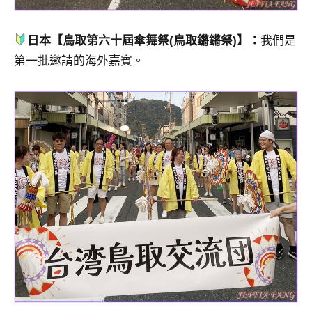
日本【鳥取第六十屆傘舞祭(鳥取鏘鏘祭)】：
我們是
第一批邀請的海外嘉賓。