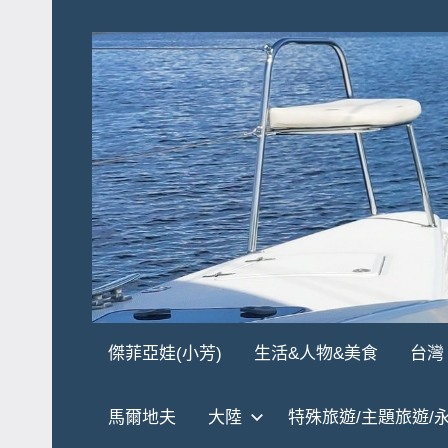
Skip
to
content
傑
★
傑菲亞娃(小芳)
生活&人物&美食
台灣
傑
菲
菲
馬爾地夫
大陸
特殊旅遊/主題旅遊/
亞
亞
娃