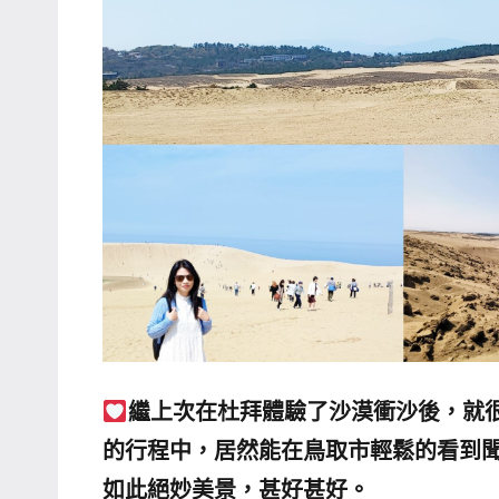
哥
窟
泰
國
旅
遊
書
作
者、
各
發
表
會
繼上次在杜拜體驗了沙漠衝沙後，就
及
的行程中，居然能在鳥取市輕鬆的看到
活
如此絕妙美景，甚好甚好。
動