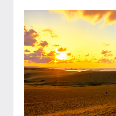
主
持、
學
校
企
業
講
座、
部
落
客
及
旅
遊
雜
誌