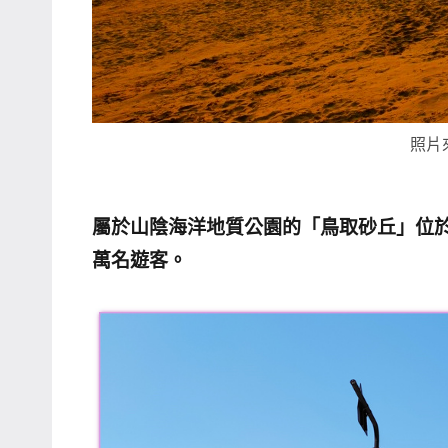
專
欄、
觀
光
局
照片
合
作
達
屬於山陰海洋地質公園的「鳥取砂丘」位於
人
萬名遊客。
對
象。
★