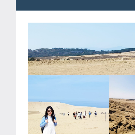
粉
娃
絲
團、
JEFFIA
主
FANG
題
旅
遊、
達
人
帶
路、
旅
遊
節
目
來