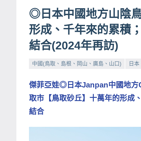
賓、
◎日本中國地方山陰
News
形成、千年來的累積；
金
探
結合(2024年再訪)
號
節
目
中國(鳥取、島根、岡山、廣島、山口)
日本
班
底、
傑菲亞娃◎日本Janpan中國地方Chug
外
取市【鳥取砂丘】十萬年的形成、
景
節
結合
目
主
持、
吳