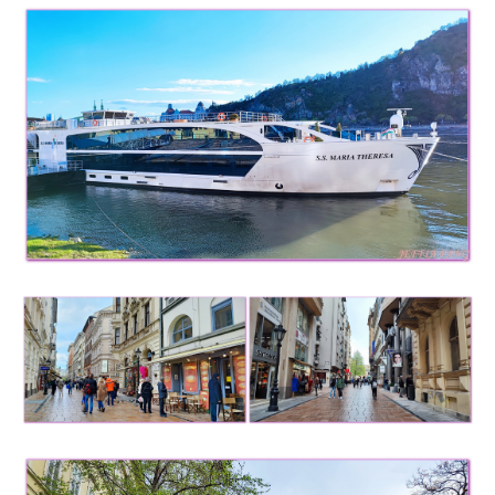
及
活
動
主
持、
學
校
企
業
講
座、
部
落
客
及
旅
遊
雜
誌