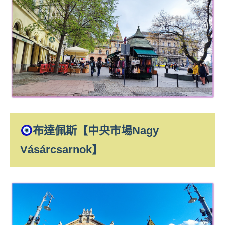
專
欄、
觀
光
局
合
作
達
人
對
布達佩斯【中央市場Nagy
象。
★
Vásárcsarnok】