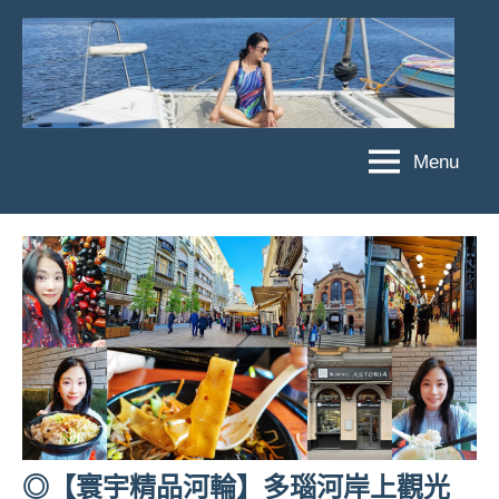
Skip
to
content
Menu
傑
★
傑
菲
菲
亞
亞
娃
娃
粉
JEFFIA
絲
FANG
團、
主
題
旅
遊、
◎【寰宇精品河輪】多瑙河岸上觀光
達