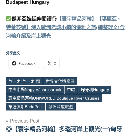
Budapest Hungary
傑菲亞娃延伸閱讀◎
【寰宇精品河輪】【瑪麗亞。
特蕾莎號】深入歐洲老城小鎮的優雅之旅(總整理文)含
河輪介紹及岸上觀光
分享此文：
Facebook
X
ㄅㄧㄤˋㄅㄧㄤˋ麵
世界文化遺產區
中央市場Nagy Vásárcsarnok
中歐
匈牙利Hungary
Tags
寰宇精品河輪UNIWORLD Boutique River Cruises
布達佩斯BudaPest
歐洲深度旅遊
文
Previous Post
◎【寰宇精品河輪】多瑙河岸上觀光(一)匈牙