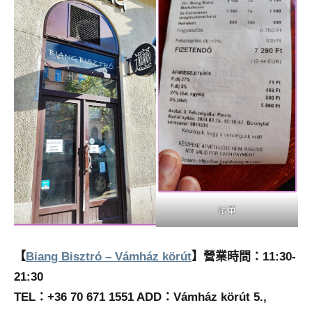
帳單
【
Biang Bisztró – Vámház körút
】營業時間：11:30-
21:30
TEL：+36 70 671 1551 ADD：Vámház körút 5.,