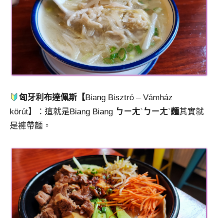
匈牙利布達佩斯【
Biang Bisztró – Vámház
körút】：這就是Biang Biang
ㄅㄧㄤˋㄅㄧㄤˋ麵
其實就
是褲帶麵。