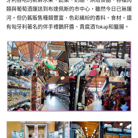
牙利各地的新鮮水果、蔬菜、奶酪、烘焙食品、各種肉
類與葡萄酒運送到布達佩斯的市中心，雖然今日已無運
河，但仍舊販售種類豐富、色彩繽紛的香料、食材，還
有匈牙利著名的伴手禮鵝肝醬、貴腐酒Tokaji和臘腸。