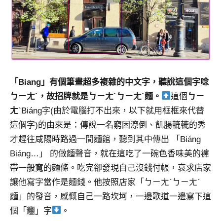
「Biang」有個筆畫超多複雜的中文字，聽說這個字唸
ㄅㄧㄤˋ，故招牌就是ㄅㄧㄤˋㄅㄧㄤˋ麵。
這個
ㄅㄧ
ㄤˋ
Biáng字(由於電腦打不出來，以下就用框框來代替
這個字)的由來是：傳說一名窮困潦倒、飢腸轆轆的秀
才趕往咸陽時路過一間麵館，聽到其中傳出 「Biáng
Biáng…」 的做麵聲音，就在這吃了一碗色香味美的褲
帶一般寬的麵條。吃完卻發現自己沒錢付帳，哀求店家
讓他寫字當作是麵錢。他按照店家「ㄅㄧㄤˊㄅㄧㄤˊ
麵」的發音，感慨自己一路坎坷，一邊歌道一邊寫下這
個「𰻞」字
。