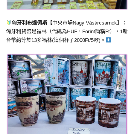
匈牙利布達佩斯【
中央市場Nagy Vásárcsarnok】
：
匈牙利貨幣是福林（代碼為HUF，Forint簡稱Ft），1新
台幣約等於13多福林(這個杯子2000Ft/5歐)。