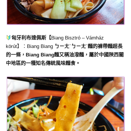
匈牙利布達佩斯【
Biang Bisztró – Vámház
körút】：Biang Biang
ㄅㄧㄤˋㄅㄧㄤˋ麵的褲帶麵超長
的一條，Biang Biang麵又稱油潑麵，屬於中國陝西關
中地區的一種知名傳統風味麵食。