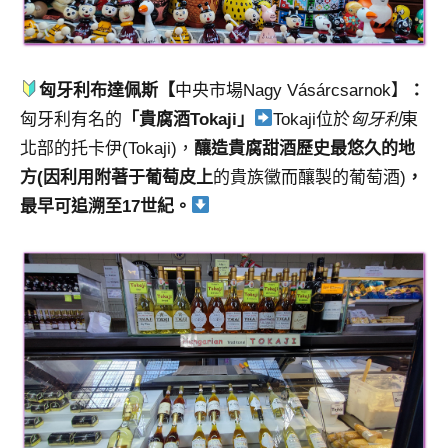
匈牙利布達佩斯【
中央市場Nagy Vásárcsarnok】
：
匈牙利有名的
「貴腐酒Tokaji」
Tokaji位於
匈牙利
東
北部的托卡伊(Tokaji)，
釀造貴腐甜酒歷史最悠久的地
方(因利用
附著于葡萄皮上
的貴族黴而釀製的葡萄酒)
，
最早可追溯至17世紀。