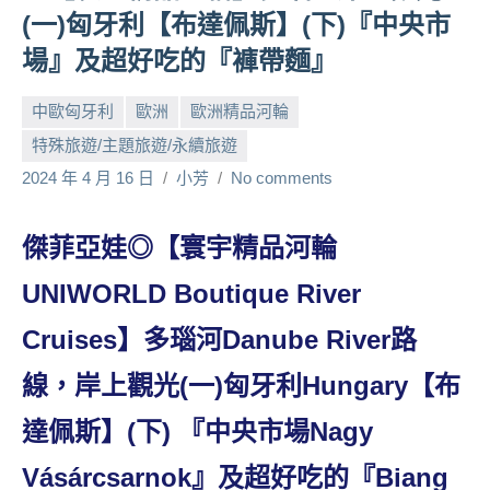
(一)匈牙利【布達佩斯】(下)『中央市
人
帶
場』及超好吃的『褲帶麵』
路、
旅
中歐匈牙利
歐洲
歐洲精品河輪
遊
特殊旅遊/主題旅遊/永續旅遊
節
2024 年 4 月 16 日
小芳
No comments
目
來
賓、
傑菲亞娃◎【寰宇精品河輪
News
金
UNIWORLD Boutique River
探
Cruises】多瑙河Danube River路
號
節
線，岸上觀光(一)匈牙利Hungary【布
目
班
達佩斯】(下) 『中央市場Nagy
底、
外
Vásárcsarnok』及超好吃的『Biang