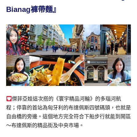
景
Bianag褲帶麵』
節
目
主
持、
吳
哥
窟
泰
國
旅
遊
書
作
傑菲亞娃這次搭的《寰宇精品河輪》的多瑙河航
者、
程；停靠的首站為匈牙利的布達佩斯四號碼頭，也就是
各
自由橋的旁邊。這個地方完全符合下船步行就能到鬧區
發
～布達佩斯的精品街及中央市場。
表
會