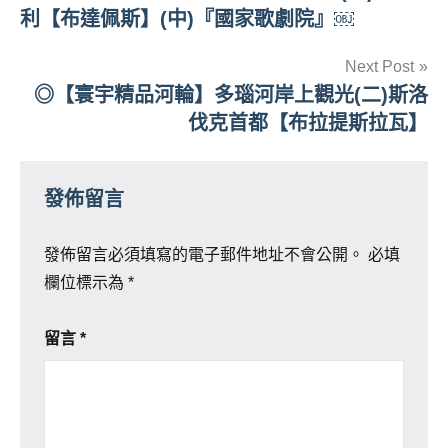
章
利【布達佩斯】(中)『國家歌劇院』￼
導
Next Post
覽
◎【寰宇精品河輪】多瑙河岸上觀光(二)斯洛
伐克首都【布拉提斯拉瓦】
發佈留言
發佈留言必須填寫的電子郵件地址不會公開。
必填
欄位標示為
*
留言
*