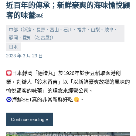
近百年的傳承；新鮮豪爽的海味愉悅顧
客的味蕾￼
中部（新瀉、長野、富山、石川、福井、山梨、歧阜、
靜岡、愛知（名古屋)）
小
No
日本
芳
comments
2023 年 3 月 23 日
日本靜岡「德造丸」於1926年於伊豆稻取漁港創
業，創辦人「鈴木留吉」以「以新鮮豪爽故鄉的風味的
愉悅顧客的味蕾」的理念來經營公司。
海鮮SET真的非常新鮮好吃
。
Continue reading