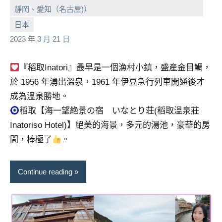
靜岡、愛知（名古屋)）
小
No
日本
芳
comments
2023 年 3 月 21 日
『稻取Inatori』最早是一個漁村小鎮，盛產金目鯛，
於 1956 年湧出溫泉，1961 年伊豆急行列車開通後才
成為溫泉勝地。
稻取【海一望絶景の宿 いなとり荘(稻取溫泉莊
Inatoriso Hotel)】絕美的海景，多元的湯池，豪華的房
間，棒極了
。
Continue reading