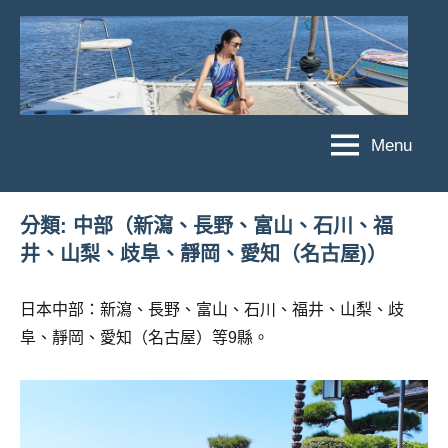
Skip
to
content
Menu
傑
★
傑
菲
菲
亞
分類:
中部（新瀉、長野、富山、石川、福
亞
井、山梨、歧阜、靜岡、愛知（名古屋)）
娃
娃
粉
JEFFIA
絲
日本中部：新瀉、長野、富山、石川、福井、山梨、歧
FANG
團、
阜、靜岡、愛知（名古屋）等9縣。
主
題
旅
遊、
達