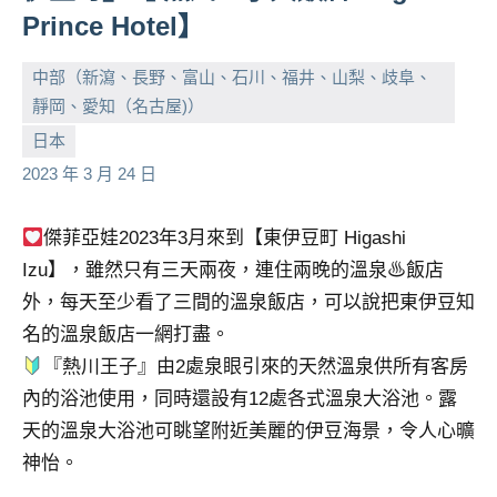
Prince Hotel】
中部（新瀉、長野、富山、石川、福井、山梨、歧阜、
靜岡、愛知（名古屋)）
小
No
日本
芳
comments
2023 年 3 月 24 日
傑菲亞娃2023年3月來到【東伊豆町 Higashi
Izu】，雖然只有三天兩夜，連住兩晚的溫泉♨飯店
外，每天至少看了三間的溫泉飯店，可以說把東伊豆知
名的溫泉飯店一網打盡。
『熱川王子』由2處泉眼引來的天然溫泉供所有客房
內的浴池使用，同時還設有12處各式溫泉大浴池。露
天的溫泉大浴池可眺望附近美麗的伊豆海景，令人心曠
神怡。