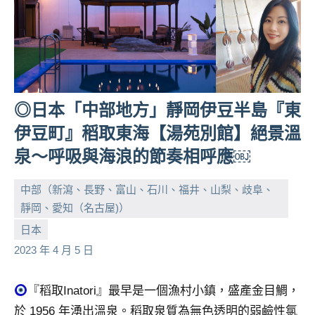
◎日本「中部地方」靜岡伊豆半島『東
伊豆町』稻取東海【湯苑別館】絕景溫
泉～呼吸與海浪的節奏相呼應￼
中部（新瀉、長野、富山、石川、福井、山梨、歧阜、
靜岡、愛知（名古屋)）
小
No
日本
芳
comments
2023 年 4 月 5 日
『稻取Inatori』最早是一個漁村小鎮，盛產金目鯛，
於 1956 年湧出溫泉。稻取泉質為無色透明的弱鹼性氯