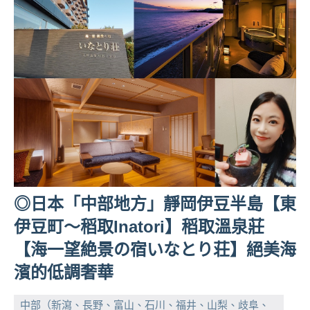
◎日本「中部地方」靜岡伊豆半島【東
伊豆町～稻取Inatori】稻取溫泉莊
【海一望絶景の宿いなとり荘】絕美海
濱的低調奢華
中部（新瀉、長野、富山、石川、福井、山梨、歧阜、