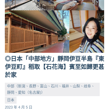
及
活
動
主
持、
學
校
企
業
講
◎日本「中部地方」靜岡伊豆半島『東
座、
伊豆町』稻取【石花海】賓至如歸更甚
部
落
於家
客
及
中部（新瀉、長野、富山、石川、福井、山梨、歧阜、
旅
靜岡、愛知（名古屋)）
遊
小
No
日本
雜
芳
comments
2023 年 4 月 5 日
誌