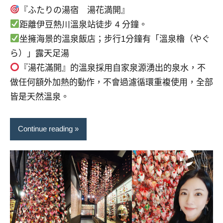
『ふたりの湯宿 湯花満開』
距離伊豆熱川溫泉站徒步 4 分鐘。
坐擁海景的溫泉飯店；步行1分鐘有「溫泉櫓（やぐ
ら）」露天足湯
『湯花滿開』的溫泉採用自家泉源湧出的泉水，不
做任何額外加熱的動作，不會過濾循環重複使用，全部
皆是天然溫泉。
Continue reading