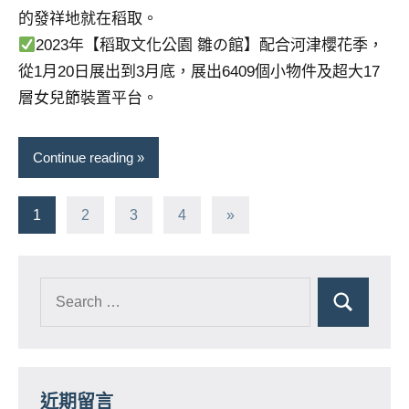
的發祥地就在稻取。
2023年【稻取文化公園 雛の館】配合河津櫻花季，
從1月20日展出到3月底，展出6409個小物件及超大17
層女兒節裝置平台。
Continue reading
文
Next
1
2
3
4
»
Posts
章
分
頁
近期留言