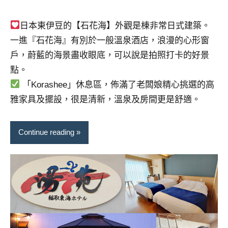
專
欄、
日本東伊豆的【石花海】外觀是棟非常日式建築。
觀
一進『石花海』有別於一般溫泉酒店，浪漫的心形窗
光
戶，蔚藍的海景盡收眼底，可以說是拍照打卡的好景
局
點。
合
「Korashee」休息區，佈滿了老闆娘精心挑選的高
作
達
雅家具及擺設，很是清新，溫泉及房間更是舒適。
人
對
Continue reading
象。
★