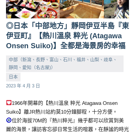
◎日本「中部地方」靜岡伊豆半島『東
伊豆町』【熱川溫泉 粹光 (Atagawa
Onsen Suiko)】全都是海景房的幸福
中部（新瀉、長野、富山、石川、福井、山梨、歧阜、
靜岡、愛知（名古屋)）
小
No
日本
芳
comments
2023 年 4 月 3 日
1966年開幕的【熱川溫泉 粹光 Atagawa Onsen
Suiko】離JR熱川站約莫10分鐘腳程，十分方便。
位於海拔70M的『熱川粹光』幾乎都可以欣賞到美
麗的海景，讓訪客忘卻日常生活的喧囂，在靜謐的時光