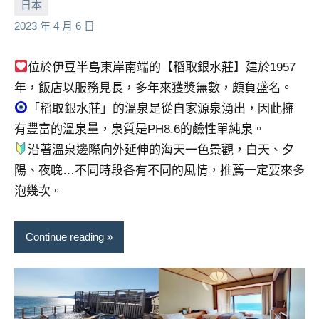
小
No
景
日本
節
芳
comments
2023 年 4 月 6 日
目
主
位於伊豆半島東岸南端的【稻取銀水莊】建於1957
持、
年，飯店以服務見長，多年來獲獎無數，頗負盛名。
吳
哥
「稻取銀水莊」的溫泉是從自家源泉湧出，因此擁
窟
有豐富的溫泉量，泉質是PH8.6的鹼性單純泉。
泰
沿著溫泉邊際向外延伸的海天一色景觀，白天、夕
國
陽、夜晚…不同時段各有不同的風情，推薦一定要來多
旅
泡幾次。
遊
書
作
Continue reading
者、
各
發
表
會