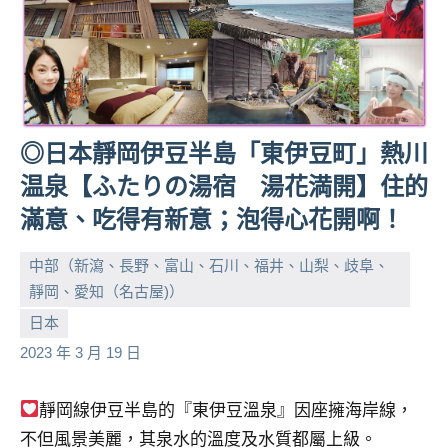
◎日本靜岡伊豆半島「東伊豆町」熱川
温泉【ふたりの湯宿 湯花満開】住的
滿意、吃得有新意；泡得心花開啊！
中部（新瀉、長野、富山、石川、福井、山梨、歧阜、
靜岡、愛知（名古屋)）
小
No
日本
芳
comments
2023 年 3 月 19 日
靜岡線伊豆半島的『東伊豆溫泉』因座擁海岸線，
不但風景美麗，其泉水的溫度及水質都屬上級。