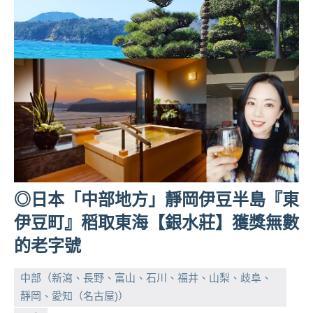
人
帶
路、
旅
遊
節
目
來
賓、
News
金
◎日本「中部地方」靜岡伊豆半島『東
探
號
伊豆町』稻取東海【銀水莊】獲獎無數
節
的老字號
目
班
中部（新瀉、長野、富山、石川、福井、山梨、歧阜、
底、
靜岡、愛知（名古屋)）
外