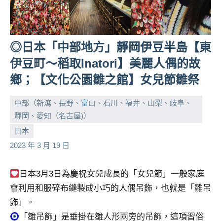
◎日本「中部地方」靜岡伊豆半島【東
伊豆町～稻取Inatori】美麗人偶的故
鄉；【文化公園雛之館】女兒節雛祭
中部（新瀉、長野、富山、石川、福井、山梨、歧阜、
靜岡、愛知（名古屋)）
小
No
日本
芳
comments
2023 年 3 月 19 日
日本3月3日為慶祝女兒成長的「女兒節」一般家庭
會利用和服碎布縫製成小巧的人偶吊飾，也就是「雛吊
飾」。
「雛吊飾」是垂掛在雛人形兩旁的吊飾，這項習俗