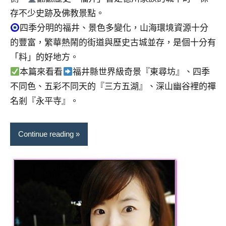
專
存不少史跡及佛教景點。
欄、
四季分明的福井、景色多變化，山海環境資源十分
觀
的豐富，繁華熱鬧的街道與歷史古城並存，是個十分有
光
「料」的好地方。
局
合
本篇來看看
福井縣世界級奇景『東尋坊』、四季
作
不同色、五彩不同天的『三方五湖』、深山幽谷裡的禪
達
名剎『永平寺』。
人
對
象。
Continue reading
★