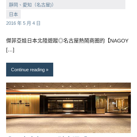
靜岡、愛知（名古屋)）
小
No
日本
芳
comments
2016 年 5 月 4 日
傑菲亞娃日本北陸遊蹤◎名古屋熱鬧商圈的【NAGOY
[…]
Continue reading