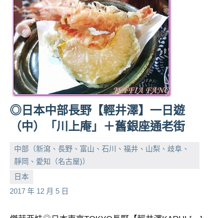
◎日本中部長野【輕井澤】一日遊
（中）「川上庵」＋舊銀座通老街
中部（新瀉、長野、富山、石川、福井、山梨、歧阜、
靜岡、愛知（名古屋)）
小
No
日本
芳
comments
2017 年 12 月 5 日