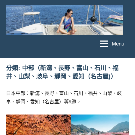
Skip
to
content
Menu
傑
★
傑
菲
菲
亞
分類:
中部（新瀉、長野、富山、石川、福
亞
井、山梨、歧阜、靜岡、愛知（名古屋)）
娃
娃
粉
JEFFIA
絲
日本中部：新瀉、長野、富山、石川、福井、山梨、歧
FANG
團、
阜、靜岡、愛知（名古屋）等9縣。
主
題
旅
遊、
達