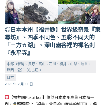
及
活
動
主
持、
◎日本本州【福井縣】世界級奇景『東
學
尋坊』、四季不同色、五彩不同天的
校
企
『三方五湖』、深山幽谷裡的禪名剎
業
『永平寺』
講
座、
中部（新瀉、長野、富山、石川、福井、山梨、歧阜、
部
靜岡、愛知（名古屋)）
落
客
小
No
日本
及
芳
comments
2023 年 2 月 11 日
旅
遊
【福井縣Fukui-ken】位於日本本州島靠日本海一
雜
側，
翻翻歷史「福井」曾是德川家族的城下町，保
誌