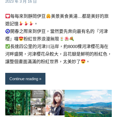
2023 年 3 月 16 日
景
節
目
每每來到靜岡伊豆
美景美食美湯…都是美好的旅
主
遊記憶
。
持、
開春之際來到伊豆，當然要先奔向最有名的『河津
吳
櫻』囉
粉紅世界浪漫無限
哥
窟
長達四公里的河津川沿岸，約8000棵河津櫻花海在
泰
河畔盛開，河津櫻花朵較大，且花瓣是鮮明的粉紅色，
國
讓整個畫面滿滿的粉紅世界，太美妙了
。
旅
遊
書
Continue reading
作
者、
各
發
表
會