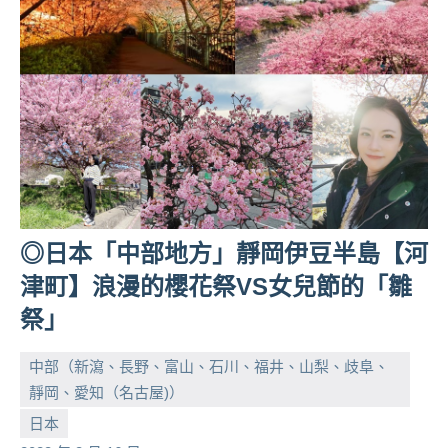
人
帶
路、
旅
遊
節
目
來
賓、
News
◎日本「中部地方」靜岡伊豆半島【河
金
津町】浪漫的櫻花祭VS女兒節的「雛
探
號
祭」
節
目
中部（新瀉、長野、富山、石川、福井、山梨、歧阜、
班
靜岡、愛知（名古屋)）
底、
小
No
日本
外
芳
comments