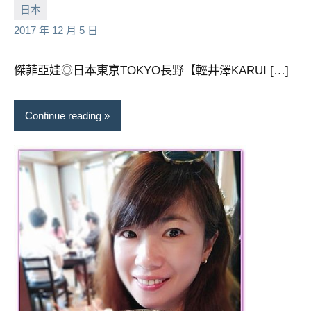
小
No
日本
芳
comments
2017 年 12 月 5 日
傑菲亞娃◎日本東京TOKYO長野【輕井澤KARUI […]
Continue reading