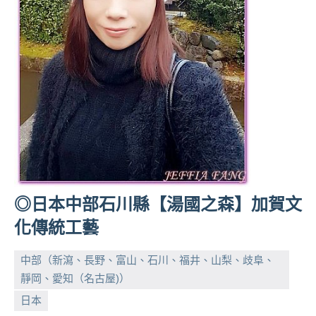
◎日本中部石川縣【湯國之森】加賀文
化傳統工藝
中部（新瀉、長野、富山、石川、福井、山梨、歧阜、
靜岡、愛知（名古屋)）
小
No
日本