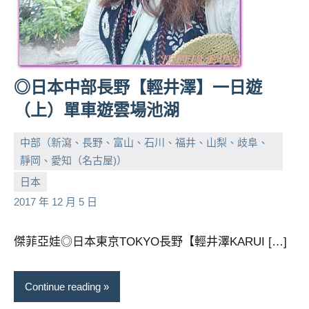
◎日本中部長野【輕井澤】一日遊
（上）單車遊雲場池湖
中部（新瀉、長野、富山、石川、福井、山梨、歧阜、
靜岡、愛知（名古屋)）
小
No
日本
芳
comments
2017 年 12 月 5 日
傑菲亞娃◎日本東京TOKYO長野【輕井澤KARUI […]
Continue reading