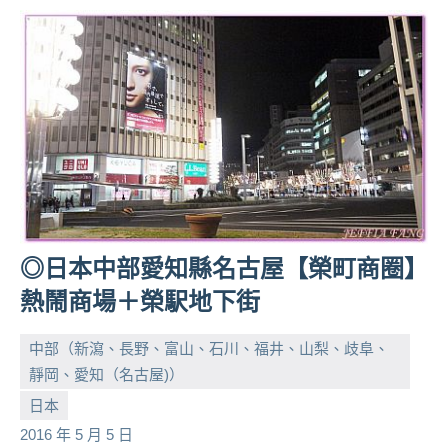
◎日本中部愛知縣名古屋【榮町商圈】
熱鬧商場＋榮駅地下街
中部（新瀉、長野、富山、石川、福井、山梨、歧阜、
靜岡、愛知（名古屋)）
小
No
日本
芳
comments
2016 年 5 月 5 日