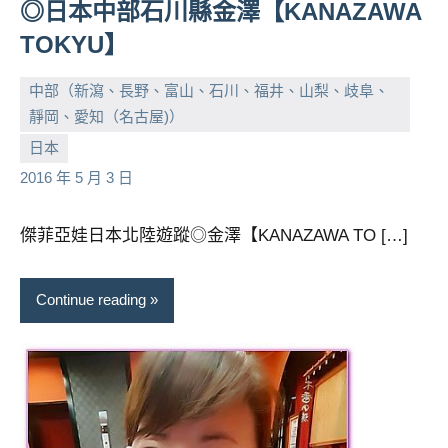
◎日本中部石川縣金澤【KANAZAWA
TOKYU】
中部（新瀉、長野、富山、石川、福井、山梨、歧阜、
靜岡、愛知（名古屋)）
小
No
日本
芳
comments
2016 年 5 月 3 日
傑菲亞娃日本北陸遊蹤◎金澤【KANAZAWA TO […]
Continue reading