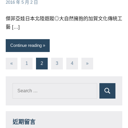
芳
comments
2016 年 5 月 2 日
傑菲亞娃日本北陸遊蹤◎大自然擁抱的加賀文化傳統工
藝 […]
Continue reading
文
Previous
Next
«
1
2
3
4
»
Posts
Posts
章
分
頁
近期留言