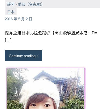
靜岡、愛知（名古屋)）
小
No
日本
芳
comments
2016 年 5 月 2 日
傑菲亞娃日本北陸遊蹤◎【高山飛驒溫泉飯店HIDA
[…]
Continue reading