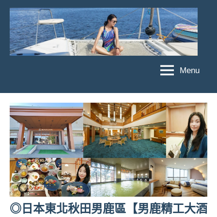
Skip
to
content
Menu
傑
★
傑
菲
菲
亞
亞
娃
娃
粉
JEFFIA
絲
FANG
團、
主
題
旅
遊、
◎日本東北秋田男鹿區【男鹿精工大酒
達