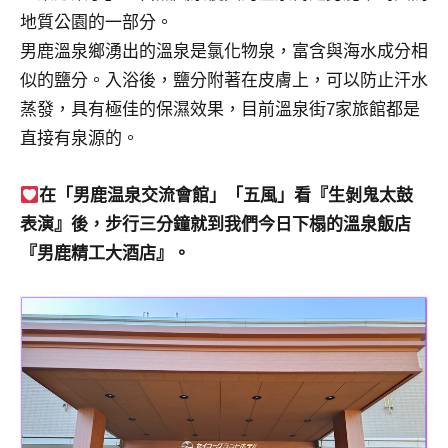
及
地質公園的一部分。
活
男鹿溫泉鄉湧出的溫泉是氯化物泉，富含與海水成分相
動
似的鹽分。入浴後，鹽分附著在皮膚上，可以防止汗水
主
蒸發，具有極佳的保濕效果，目前溫泉街7家旅館都是
持、
學
直接有泉源的。
校
企
在「男鹿温泉交流會館」「五風」看『生剝鬼太鼓
業
表演』後，步行三分鐘就到我們今日下榻的溫泉飯店
講
『男鹿精工大酒店』。
座、
部
落
客
及
旅
遊
雜
誌