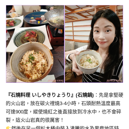
『石燒料理 いしやきりょうり』(石燒鍋)
：先是拿堅硬
的火山岩，放在碳火𥚃燒3-4小時，石頭耐熱溫度最高
可達900度，縱使燒紅之後直接放到冷水中，也不會碎
裂，這火山岩真的很厲害！
然後在另一個杉木桶中裝入沸騰的水及男鹿地區特