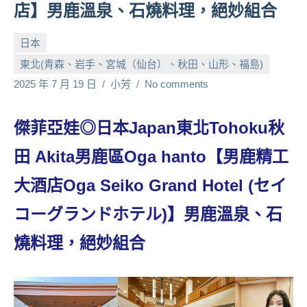
店】男鹿溫泉、石燒料理，絕妙組合
人
帶
日本
路、
東北(青森、岩手、宮城（仙台）、秋田、山形、福島)
旅
遊
2025 年 7 月 19 日
小芳
No comments
節
目
傑菲亞娃◎日本Japan東北Tohoku秋
來
賓、
田 Akita男鹿區Oga hanto【男鹿精工
News
金
大酒店Oga Seiko Grand Hotel (セイ
探
コーグランドホテル)】男鹿溫泉、石
號
節
燒料理，絕妙組合
目
班
底、
外