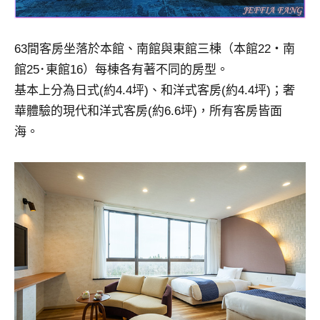
63間客房坐落於本館、南館與東館三棟（本館22・南
館25･東館16）每棟各有著不同的房型。
基本上分為日式(約4.4坪)、和洋式客房(約4.4坪)；奢
華體驗的現代和洋式客房(約6.6坪)，所有客房皆面
海。