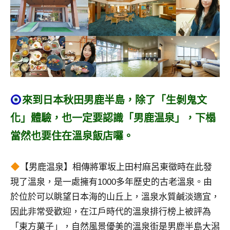
景
節
目
主
持、
吳
哥
窟
來到日本秋田男鹿半島，除了「生剝鬼文
泰
國
化」體驗，也一定要認識「男鹿温泉」，下榻
旅
當然也要住在溫泉飯店囉。
遊
書
作
【男鹿温泉】相傳將軍坂上田村麻呂東徵時在此發
者、
現了溫泉，是一處擁有1000多年歷史的古老溫泉。由
各
於位於可以眺望日本海的山丘上，溫泉水質鹹淡適宜，
發
因此非常受歡迎，在江戶時代的溫泉排行榜上被評為
表
會
「東方菓子」，自然風景優美的溫泉街是男鹿半島大潟