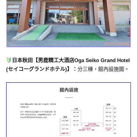
專
欄、
觀
光
局
合
作
達
日本秋田【男鹿精工大酒店Oga Seiko Grand Hotel
人
(セイコーグランドホテル)】：
分三棟，館內設施圖。
對
象。
★