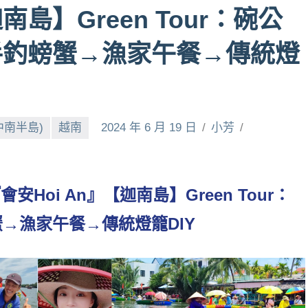
】Green Tour：碗公
手釣螃蟹→漁家午餐→傳統燈
中南半島)
越南
2024 年 6 月 19 日
小芳
安Hoi An』【迦南島】Green Tour：
→漁家午餐→傳統燈籠DIY