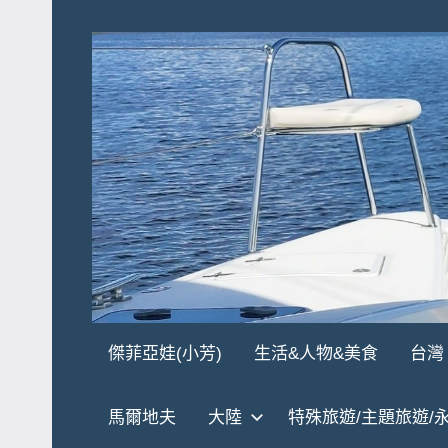
Skip
to
content
傑
★
傑菲亞娃(小芳)
生活&人物&美食
台灣
傑
菲
菲
馬爾地夫
大陸
特殊旅遊/主題旅遊/
亞
亞
娃