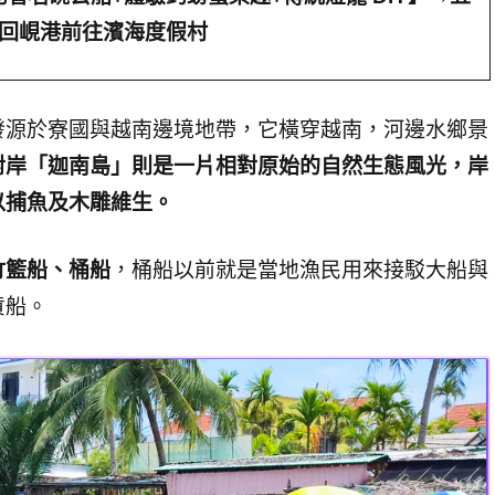
返回峴港前往濱海度假村
發源於寮國與越南邊境地帶，它橫穿越南，河邊水鄉景
對岸「迦南島」則是一片相對原始的自然生態風光，岸
以捕魚及木雕維生。
竹籃船、桶船
，桶船以前就是當地漁民用來接駁大船與
貨船。