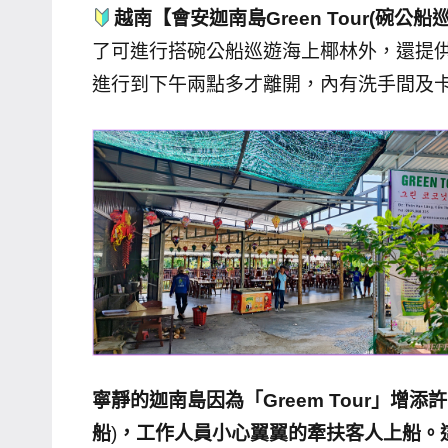
越南【會安迦南島Green Tour(碗公
了可進行搭碗公船巡遊海上椰林外，還提供了
進行到下午兩點多才離開，內有洗手間及卡
寧靜的迦南島因為「Greem Tour」增
船
)
，工作人員小心翼翼的牽扶客人上船。