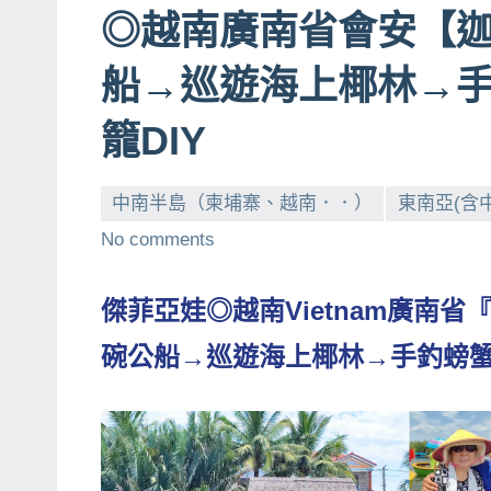
◎越南廣南省會安【迦南島
賓、
News
船→巡遊海上椰林→
金
探
籠DIY
號
節
中南半島（柬埔寨、越南．．）
東南亞(含
目
No comments
班
底、
傑菲亞娃◎越南Vietnam廣南省『會
外
景
碗公船→巡遊海上椰林→手釣螃蟹
節
目
主
持、
吳