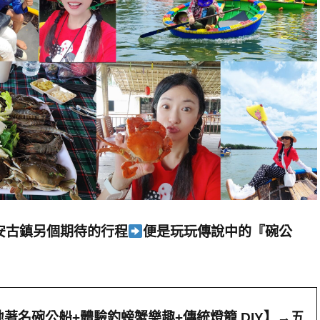
安古鎮另個期待的行程
便是玩玩傳說中的『碗公
著名碗公船+體驗釣螃蟹樂趣+傳統燈籠 DIY】
→
五