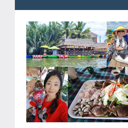
粉
娃
絲
團、
JEFFIA
主
FANG
題
旅
遊、
達
人
帶
路、
旅
遊
節
目
來