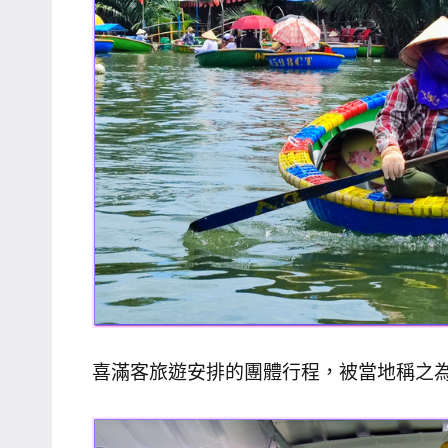
專
欄、
觀
光
局
合
作
達
人
對
象。
★
喜滿客旅遊安排的團體行程，被當地稱之