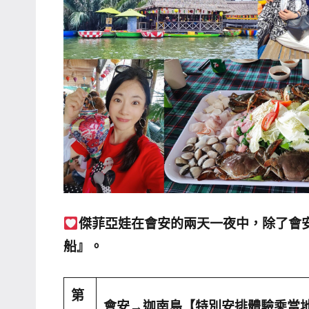
哥
窟
泰
國
旅
遊
書
作
者、
各
發
傑菲亞娃在會安的兩天一夜中，除了會
表
船』。
會
及
活
第
會安
→
迦南島【特別安排體驗乘當地
動