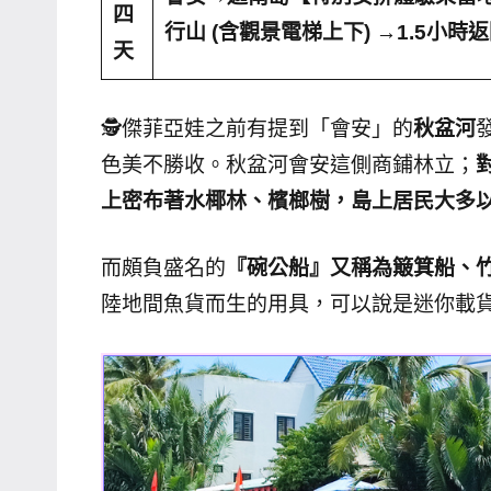
四
行山 (含觀景電梯上下)
→1.5小時
主
天
持、
學
校
🕵️傑菲亞娃之前有提到「會安」的
秋盆河
企
色美不勝收。秋盆河會安這側商鋪林立；
業
上密布著水椰林、檳榔樹，島上居民大多
講
座、
而頗負盛名的
『碗公船』又稱為簸箕船、
部
陸地間魚貨而生的用具，可以說是迷你載
落
客
及
旅
遊
雜
誌