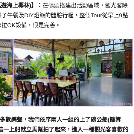
船巡遊海上椰林)】：
在碼頭搭建出活動區域，觀光客除
午餐及DIY燈籠的體驗行程，整個Tour從早上9點
拉OK設備，很是完善。
添許多歡樂聲，我們依序兩人一組的上了碗公船(簸箕
這一上船就立馬幫拍了起來，進入一種觀光客喜歡的