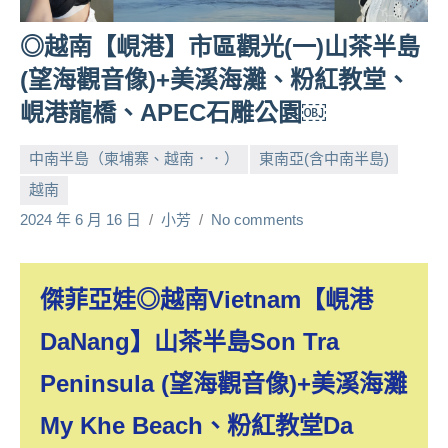
人
◎越南【峴港】市區觀光(一)山茶半島
帶
路、
(望海觀音像)+美溪海灘、粉紅教堂、
旅
峴港龍橋、APEC石雕公園￼
遊
節
中南半島（柬埔寨、越南．．）
東南亞(含中南半島)
目
來
越南
賓、
2024 年 6 月 16 日
小芳
No comments
News
金
探
傑菲亞娃◎越南Vietnam【峴港
號
節
DaNang】山茶半島Son Tra
目
Peninsula (望海觀音像)+美溪海灘
班
底、
My Khe Beach、粉紅教堂
Da
外