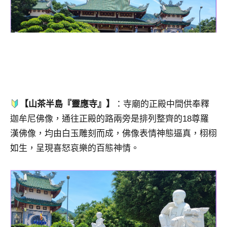
【山茶半島『靈應寺』】
：寺廟的正殿中間供奉釋
迦牟尼佛像，通往正殿的路兩旁是排列整齊的18尊羅
漢佛像，均由白玉雕刻而成，佛像表情神態逼真，栩栩
如生，呈現喜怒哀樂的百態神情。