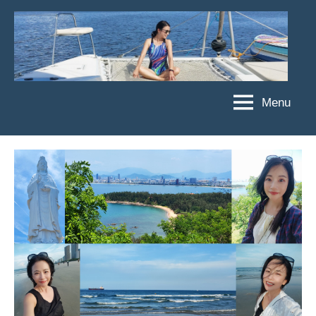
Skip
to
content
Menu
傑
★
傑
菲
菲
亞
亞
娃
娃
粉
JEFFIA
絲
FANG
團、
主
題
旅
遊、
達