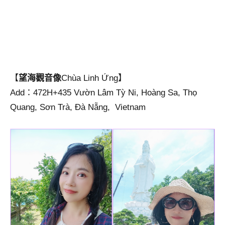
【
望海觀音像
Chùa Linh Ứng】
Add：472H+435 Vườn Lâm Tỳ Ni, Hoàng Sa, Thọ
Quang, Sơn Trà, Đà Nẵng, Vietnam