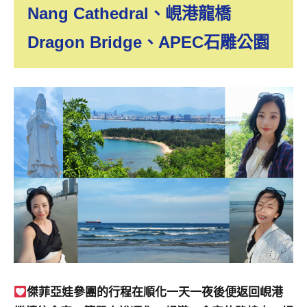
景
Nang Cathedral
、峴港龍橋
節
目
Dragon Bridge
、APEC石雕公園
主
持、
吳
哥
窟
泰
國
旅
遊
書
作
者、
各
發
表
傑菲亞娃參團的行程在順化一天一夜後便返回峴港
會