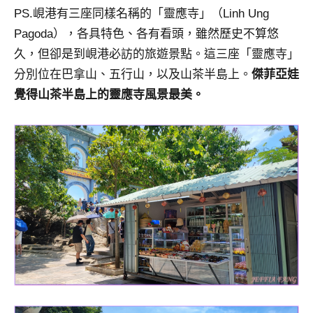
PS.峴港有三座同樣名稱的「靈應寺」（Linh Ung
Pagoda），各具特色、各有看頭，雖然歷史不算悠
久，但卻是到峴港必訪的旅遊景點。這三座「靈應寺」
分別位在巴拿山、五行山，以及山茶半島上。
傑菲亞娃
覺得山茶半島上的靈應寺風景最美。