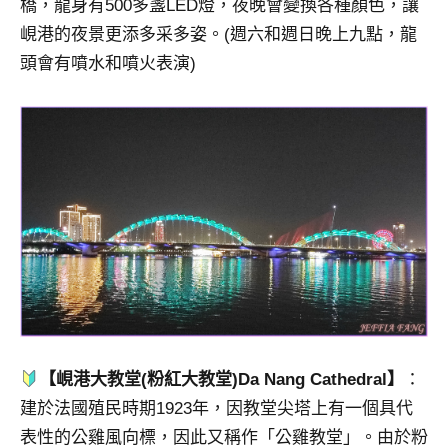
橋，龍身有500多盞LED燈，夜晚會變換各種顏色，讓
峴港的夜景更添多采多姿。(週六和週日晚上九點，龍
頭會有噴水和噴火表演)
【峴港大教堂(粉紅大教堂)Da Nang Cathedral】
：
建於法國殖民時期1923年，因教堂尖塔上有一個具代
表性的公雞風向標，因此又稱作「公雞教堂」。由於粉