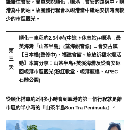
繼續往會安，簡單來說順化→峴港→會安的路線中，峴
及
港為中間站。故團體行程會以峴港當中繼站安排時間較
活
動
少的市區觀光。
主
持、
順化－車程約2.5小時(中途下休息站)●峴港→最
學
校
美海灣「
山茶半島
」(望海觀音像) →會安古鎮
第
企
【日本橋(整修中)、福建會館、施放祈福水燈活
三
業
動】本篇分享：山茶半島+美溪海灘及從會安返
講
天
回峴港市區觀光(粉紅教堂、峴港龍橋、APEC
座、
石雕公園)
部
落
客
從順化搭車約2個多小時會到峴港的第一個行程就是離
及
市區約半小時的『山茶半島Son Tra Peninsula』。
旅
遊
雜
誌