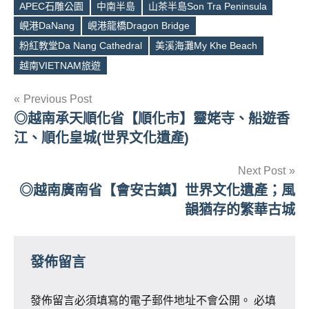
APEC石雕公園
中南半島
山茶半島Son Tra Peninsula
峴港DaNang
峴港龍橋Dragon Bridge
Tags
粉紅教堂Da Nang Cathedral
美溪海灘My Khe Beach
越南VIETNAM旅遊
文
Previous Post
◎越南承天順化省【順化市】靈姥寺、船遊香
章
江、順化皇城(世界文化遺產)
導
Next Post
覽
◎越南廣南省【會安古鎮】世界文化遺產；風
韻猶存的繁華古城
發佈留言
發佈留言必須填寫的電子郵件地址不會公開。
必填