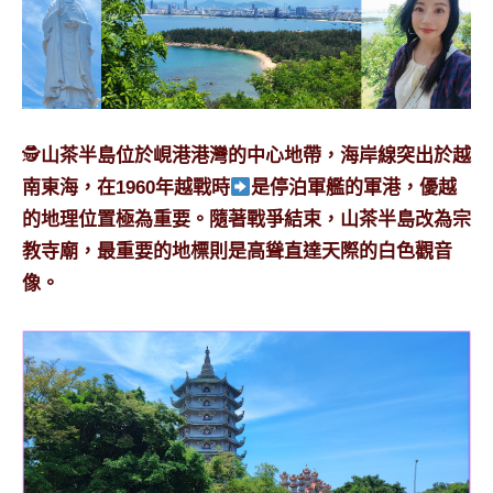
專
欄、
觀
光
局
‍🕵️
山茶半島位於峴港港灣的中心地帶，海岸線突出於越
合
作
南東海，在1960年越戰時
是停泊軍艦的軍港，優越
達
的地理位置極為重要。隨著戰爭結束，山茶半島改為宗
人
教寺廟，最重要的地標則是高聳直達天際的白色觀音
對
像。
象。
★