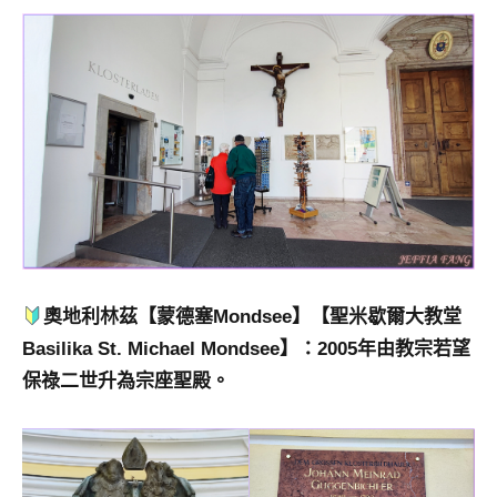
奧地利林茲【
蒙德塞
Mondsee】【
聖米歇爾大教堂
Basilika St. Michael Mondsee
】：2005年由教宗若望
保祿二世升為宗座聖殿。