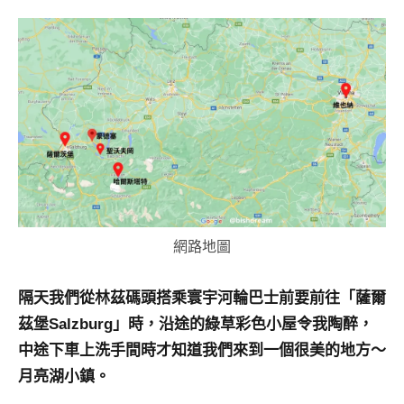
及
活
動
主
持、
學
校
企
業
講
座、
網路地圖
部
落
客
隔天我們從林茲碼頭搭乘寰宇河輪巴士前要前往「薩爾
及
茲堡Salzburg」時，沿途的綠草彩色小屋令我陶醉，
旅
中途下車上洗手間時才知道我們來到一個很美的地方～
遊
月亮湖小鎮。
雜
誌