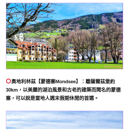
奧地利林茲【
蒙德塞
Mondsee】：離薩爾茲堡約
30km，以美麗的湖泊風景和古老的建築而聞名的
蒙德
塞
，可以說是當地人週末假期休閒的首選。