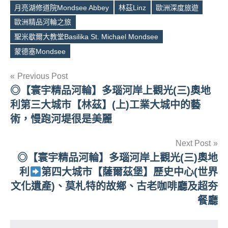
月亮湖修道院Mondsee Abbey
林茲Linz
歐洲深度旅遊
Tags
歐洲精品河輪之旅
聖米歇爾大教堂Basilika St. Michael Mondsee
蒙德塞Mondsee
文
Previous Post
◎【寰宇精品河輪】多瑙河岸上觀光(三)奧地
章
利第三大城市【林茲】(上)工業大城中的藝
導
術，慢跑河堤很是美麗
覽
Next Post
◎【寰宇精品河輪】多瑙河岸上觀光(三)奧地
利
第四大城市【薩爾茲堡】歷史中心(世界
文化遺產)、莫札特的故鄉、古老咖啡廳及超夯
餐廳