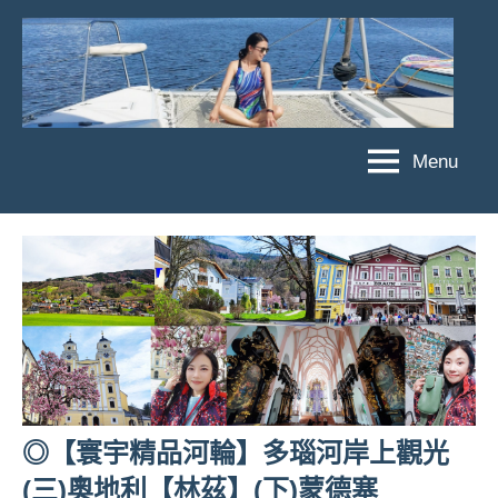
Skip
to
content
Menu
傑
★
傑
菲
菲
亞
亞
娃
娃
粉
JEFFIA
絲
FANG
團、
主
題
旅
◎【寰宇精品河輪】多瑙河岸上觀光
遊、
(三)奧地利【林茲】(下)蒙德塞
達