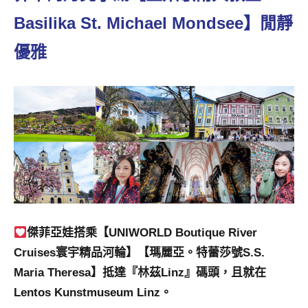
景
Basilika St. Michael Mondsee】閒靜
節
目
優雅
主
持、
吳
哥
窟
泰
國
旅
遊
書
作
傑菲亞娃搭乘【UNIWORLD Boutique River
者、
各
Cruises寰宇精品河輪】【瑪麗亞。特蕾莎號S.S.
發
Maria Theresa】抵達『林茲Linz』碼頭，且就在
表
Lentos Kunstmuseum Linz。
會