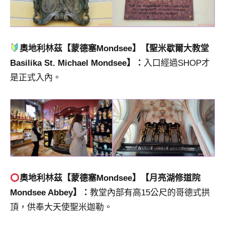
奧地利林茲【
蒙德塞
Mondsee】【
聖米歇爾大教堂
Basilika St. Michael Mondsee
】：
入口經過SHOP才
是正式入內。
奧地利林茲【
蒙德塞
Mondsee】【月亮湖修道院
Mondsee Abbey】：
教堂內部有高15公尺的哥德式拱
頂，供奉大天使聖米迦勒。