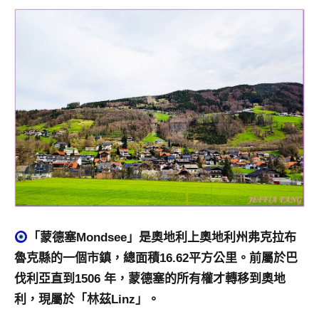
專
欄、
觀
光
局
合
作
達
人
對
象。
★
「蒙德塞Mondsee」是奧地利上奧地利州弗克拉布
魯克縣的一個市鎮，總面積16.62平方公里。前屬於巴
伐利亞直到1506 年，蒙德塞的所有權才轉移到奧地
利，現屬於「林茲Linz」。