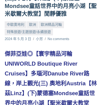
Mondsee童話世界中的月亮小湖【聖
人
帶
米歇爾大教堂】閒靜優雅
路、
旅
中歐奧地利
歐洲
歐洲精品河輪
遊
特殊旅遊/主題旅遊/永續旅遊
節
目
2024 年 5 月 3 日
小芳
No comments
來
賓、
傑菲亞娃◎【寰宇精品河輪
News
金
UNIWORLD Boutique River
探
Cruises】多瑙河Danube River路
號
節
線，岸上觀光(三) 奧地利Austria【林
目
班
茲Linz】(下)蒙德塞Mondsee童話世
底、
外
界中的月亮小湖【聖米歇爾大教堂