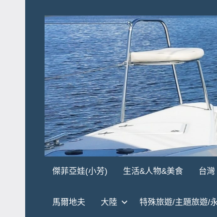
Skip
to
content
傑
★
傑菲亞娃(小芳)
生活&人物&美食
台灣
傑
菲
菲
馬爾地夫
大陸
特殊旅遊/主題旅遊/
亞
亞
娃