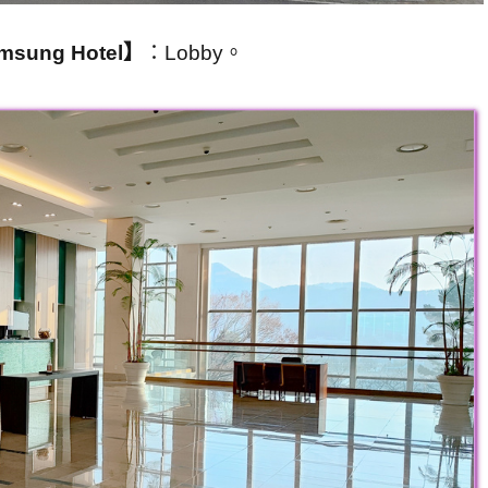
ung Hotel】
：Lobby。