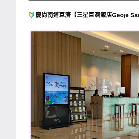
專
慶尚南道巨濟【三星巨濟飯店Geoje Sams
欄、
觀
光
局
合
作
達
人
對
象。
★