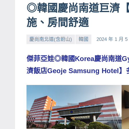
◎韓國慶尚南道巨濟
賓、
News
施、房間舒適
金
探
慶尚南北道(含蔚山)
韓國
2024 年 1 月 5
號
節
目
傑菲亞娃◎韓國Korea慶尚南道Gyeo
班
濟飯店Geoje Samsung Hot
底、
外
景
節
目
主
持、
吳