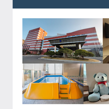
粉
娃
絲
團、
JEFFIA
主
FANG
題
旅
遊、
達
人
帶
路、
旅
遊
節
目
來