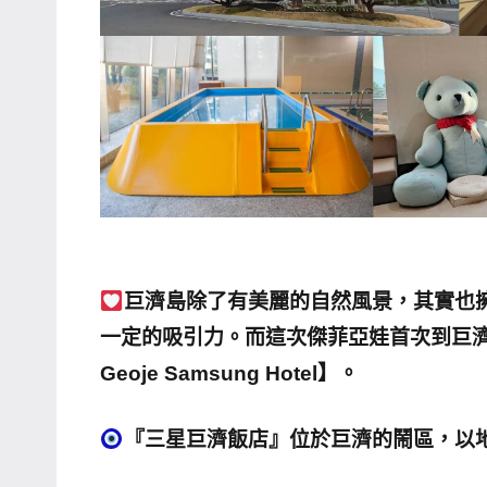
哥
窟
泰
國
旅
遊
書
作
者、
巨濟島除了有美麗的自然風景，其實也
各
發
一定的吸引力。而這次傑菲亞娃首次到巨
表
Geoje Samsung Hotel】。
會
及
『三星巨濟飯店』位於巨濟的鬧區，以
活
動