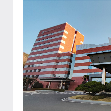
主
持、
學
校
企
業
講
座、
部
落
客
及
旅
遊
雜
誌