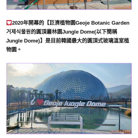
專
欄、
觀
2020年開幕的【巨濟植物園Geoje Botanic Garden
光
거제식물원的圓頂叢林園Jungle Dome(以下簡稱
局
Jungle Dome)】是目前韓國最大的圓頂式玻璃溫室植
合
物園。
作
達
人
對
象。
★