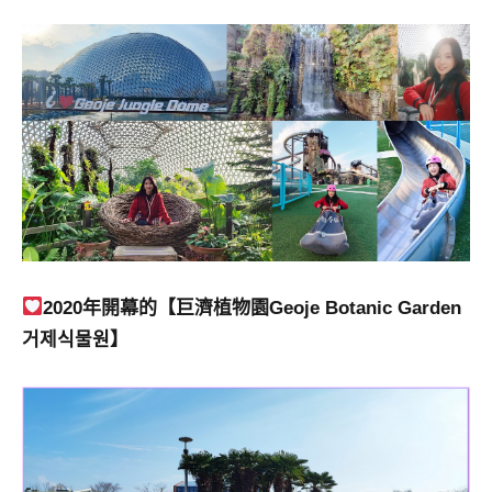
景
節
目
主
持、
吳
哥
窟
泰
國
旅
遊
2020年開幕的【巨濟植物園Geoje Botanic Garden
書
거제식물원】
作
者、
各
發
表
會