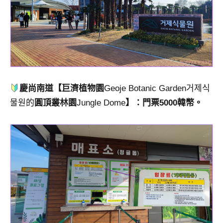
及
活
動
主
持、
學
校
慶尚南道【巨濟植物園
Geoje Botanic Garden거제식
企
業
물원的
圓頂叢林園
Jungle Dome
】：門票5000韓幣。
講
座、
部
落
客
及
旅
遊
雜
誌