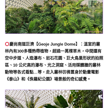
慶尚南道巨濟【Geoje Jungle Dome】
：溫室的叢
林內有300多種熱帶植物，超過一萬棵草木，中間還有
空中步道、人造瀑布、岩石花園、巨大鳥巢形狀的拍照
區、10 公尺高的瀑布、光之洞窟、活用媒體牆的叢林
動物等各式看點…等，走入叢林彷彿置身於動畫電影
《泰山》和《侏羅紀公園》場景般的奇幻感覺。