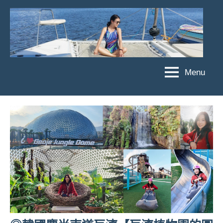
Skip
to
content
Menu
傑
★
傑
菲
菲
亞
亞
娃
娃
粉
JEFFIA
絲
FANG
團、
主
題
旅
遊、
達