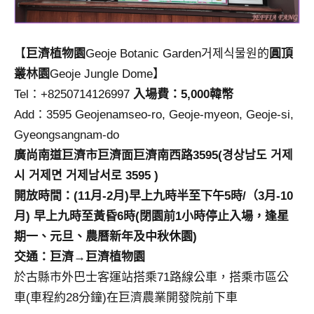
【
巨濟植物園
Geoje Botanic Garden거제식물원的
圓頂
叢林園
Geoje Jungle Dome】
Tel：+8250714126997
入場費：5,000韓幣
Add：3595 Geojenamseo-ro, Geoje-myeon, Geoje-si,
Gyeongsangnam-do
廣尚南道巨濟市巨濟面巨濟南西路3595(경상남도 거제
시 거제면 거제남서로 3595 )
開放時間：(11月-2月)早上九時半至下午5時/（3月-10
月) 早上九時至黃昏6時(閉園前1小時停止入場，逢星
期一、元旦、農曆新年及中秋休園)
交通：巨濟→巨濟植物園
於古縣市外巴士客運站搭乘71路線公車，搭乘市區公
車(車程約28分鐘)在巨濟農業開發院前下車