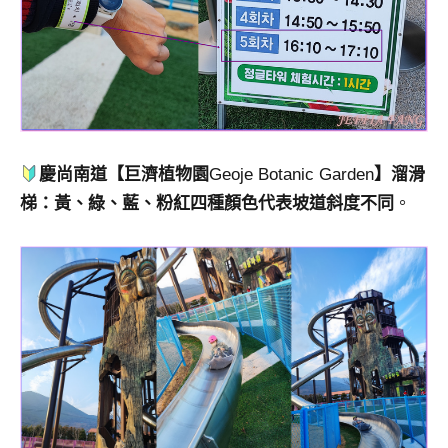
慶尚南道【巨濟植物園
Geoje Botanic Garden
】溜滑
梯：黃
、
綠
、
藍
、
粉紅四種顏色代表坡道斜度不同
。