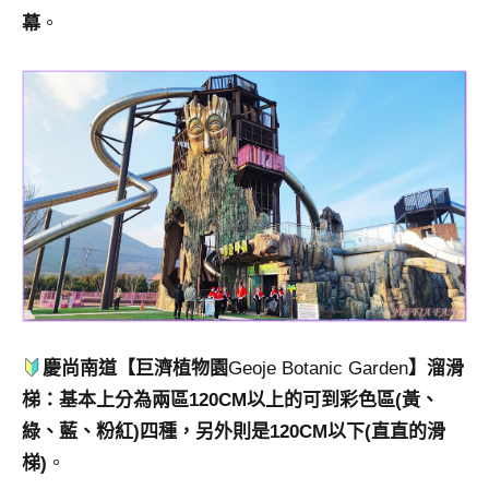
幕
。
慶尚南道【巨濟植物園
Geoje Botanic Garden
】溜滑
梯：基本上分為兩區120CM以上的可到彩色區(黃
、
綠
、
藍
、
粉紅)四種，另外則是120CM以下(直直的滑
梯)
。