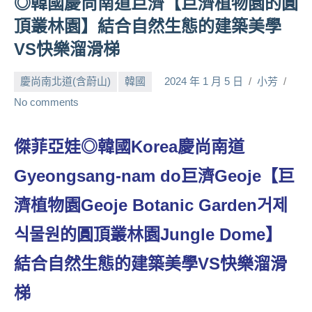
◎韓國慶尚南道巨濟【巨濟植物園的圓
人
頂叢林園】結合自然生態的建築美學
帶
VS快樂溜滑梯
路、
旅
慶尚南北道(含蔚山)
韓國
2024 年 1 月 5 日
小芳
遊
節
No comments
目
來
傑菲亞娃◎韓國Korea慶尚南道
賓、
News
Gyeongsang-nam do巨濟Geoje【巨
金
探
濟植物園Geoje Botanic Garden거제
號
식물원的圓頂叢林園Jungle Dome】
節
目
結合自然生態的建築美學VS快樂溜滑
班
底、
梯
外