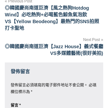
文
Previous Post
◎韓國慶尚南道巨濟【風之熱狗Hotdog
章
Wind】必吃熱狗+必喝藍色鯨魚氣泡飲
導
VS【Yellow Beodeong】最熱門的SNS拍照
打卡聖地
覽
Next Post
◎韓國慶尚南道巨濟【Jazz House】義式餐廳
VS多媒體藝術(很好美拍)
發佈留言
發佈留言必須填寫的電子郵件地址不會公開。
必填
欄位標示為
*
留言
*