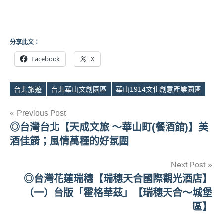
分享此文：
Facebook
X
台北旅遊
台北華山文創園區
華山1914文化創意產業園區
Tags
文
Previous Post
◎台灣台北【天成文旅 ～華山町(餐酒館)】美
章
酒佳餚；風情萬種的好氛圍
導
Next Post
覽
◎台灣花蓮瑞穗【瑞穗天合國際觀光酒店】
（一）台版「霍格華茲」【瑞穗天合～城堡
區】