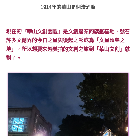
專
1914年的華山是個清酒廠
欄、
觀
光
現在的『華山文創園區』是文創產業的旗艦基地，號召
局
許多文創界的今日之星與後起之秀成為「文星匯集之
合
地」，所以想要來趟美拍的文創之旅到「華山文創」就
作
達
對了。
人
對
象。
★