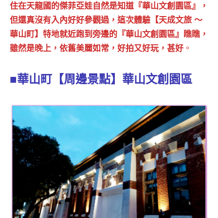
景
住在天龍國的傑菲亞娃自然是知道『華山文創園區』，
節
但還真沒有入內好好參觀過，這次體驗【天成文旅 ～
目
華山町】特地就近跑到旁邊的『華山文創園區』瞧瞧，
主
雖然是晚上，依舊美麗如常，好拍又好玩，甚好
。
持、
吳
哥
■華山町【周邊景點】華山文創園區
窟
泰
國
旅
遊
書
作
者、
各
發
表
會