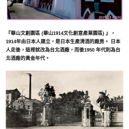
及
活
動
主
持、
『華山文創園區 (華山1914文化創意產業園區) 』，
學
1914年由日本人建立，是日本生產清酒的廠房。 日本
校
人走後，這裡就改為台北酒廠，而後1950 年代則為台
企
北酒廠的黃金年代。
業
講
座、
部
落
客
及
旅
遊
雜
誌