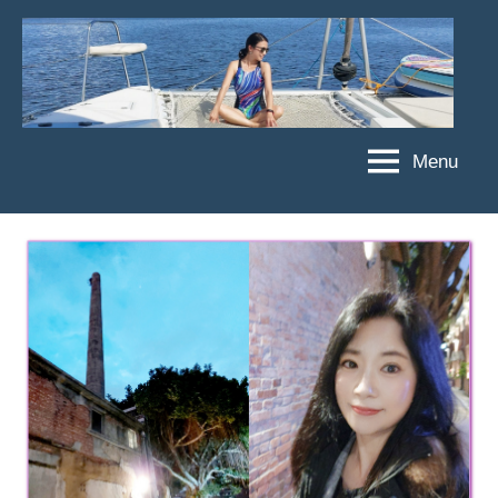
Skip
to
content
Menu
傑
★
傑
菲
菲
亞
亞
娃
娃
粉
JEFFIA
絲
FANG
團、
主
題
旅
遊、
達