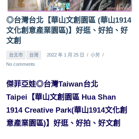
人
帶
◎台灣台北【華山文創園區 (華山1914
路、
文化創意產業園區)】好逛、好拍、好
旅
遊
文創
節
目
台北市
台灣
2022 年 1 月 25 日
小芳
來
No comments
賓、
News
金
傑菲亞娃◎台灣Taiwan台北
探
Taipei【華山文創園區 Hua Shan
號
節
1914 Creative Park(華山1914文化創
目
班
意產業園區)】好逛、好拍、好文創
底、
外