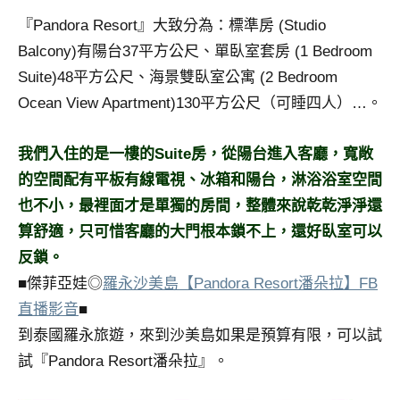
及
『Pandora Resort』大致分為：標準房 (Studio
活
Balcony)有陽台37平方公尺、單臥室套房 (1 Bedroom
動
主
Suite)48平方公尺、海景雙臥室公寓 (2 Bedroom
持、
Ocean View Apartment)130平方公尺（可睡四人）…。
學
校
我們入住的是一樓的Suite房，從陽台進入客廳，寬敞
企
的空間配有平板有線電視、冰箱和陽台，淋浴浴室空間
業
講
也不小，最裡面才是單獨的房間，整體來說乾乾淨淨還
座、
算舒適，只可惜客廳的大門根本鎖不上，還好臥室可以
部
反鎖。
落
■傑菲亞娃◎
羅永沙美島【Pandora Resort潘朵拉】FB
客
直播影音
■
及
旅
到泰國羅永旅遊，來到沙美島如果是預算有限，可以試
遊
試『Pandora Resort潘朵拉』。
雜
誌