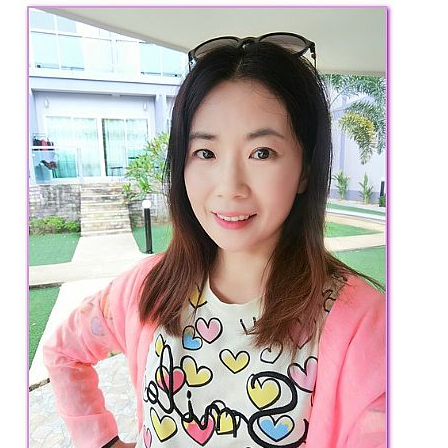
專
欄、
觀
光
局
合
作
達
人
對
象。
★