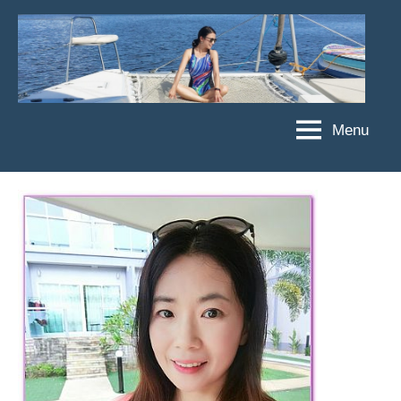
Skip
to
content
Menu
傑
★
傑
菲
菲
亞
亞
娃
娃
粉
JEFFIA
絲
FANG
團、
主
題
旅
遊、
達