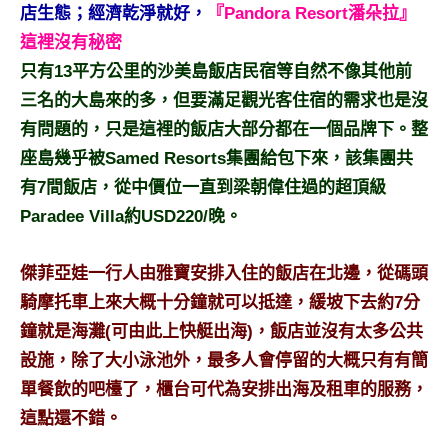
景
店生態；經濟乾淨就好，
『Pandora Resort潘朵拉』
節
這裡沒有秘密
目
只有13平方公里的沙美島飯店民宿等自然不像其他前
主
三名的大島來的多，但要滿足觀光客住宿的需求也是沒
持、
吳
有問題的，只是這裡的飯店大部分都在一個品牌下。整
哥
座島幾乎被Samed Resorts集團給包下來，該集團共
窟
有7間飯店，從中價位一直到梁朝偉住過的超頂級
泰
Paradee Villa約USD220/晚。
國
旅
遊
傑菲亞娃一行人由雅寶安排入住的飯店在北邊，從碼頭
書
騎摩托車上來大概十分鐘就可以抵達，緩坡下去約7分
作
鐘就是海灘(可由此上快艇出海)，飯店並沒有太多公共
者、
設施，除了大小泳池外，最多人會停留的大概只有有簡
各
單餐飲的吧檯了，櫃台可代為安排出海及租車的服務，
發
表
這點還不錯。
會