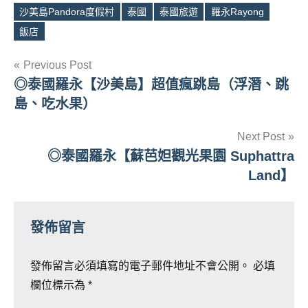
沙美島Pandora度假村
泰國
泰國旅遊
羅永Rayong
Tags
飯店
文
Previous Post
◎泰國羅永【沙美島】超值瘋跳島（浮潛、跳
章
島、吃水果）
導
Next Post
覽
◎泰國羅永【蘇芭妲觀光果園 Suphattra
Land】
發佈留言
發佈留言必須填寫的電子郵件地址不會公開。
必填
欄位標示為
*