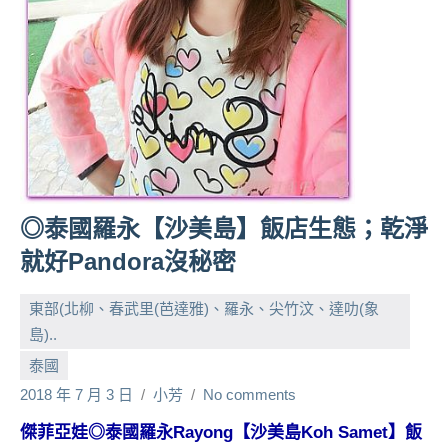
人
帶
路、
旅
遊
節
目
來
賓、
◎泰國羅永【沙美島】飯店生態；乾淨
News
就好Pandora沒秘密
金
探
東部(北柳、春武里(芭達雅)、羅永、尖竹汶、達叻(象
號
節
島)..
目
泰國
班
2018 年 7 月 3 日
小芳
No comments
底、
外
傑菲亞娃◎
泰國羅永Rayong【沙美島Koh Samet】
飯