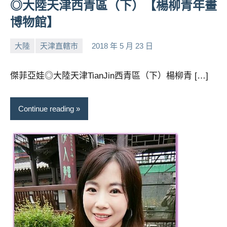
◎大陸天津西青區（下）【楊柳青年畫
博物館】
大陸
天津直轄市
2018 年 5 月 23 日
小
No
芳
comments
傑菲亞娃◎大陸天津TianJin西青區（下）楊柳青 […]
Continue reading