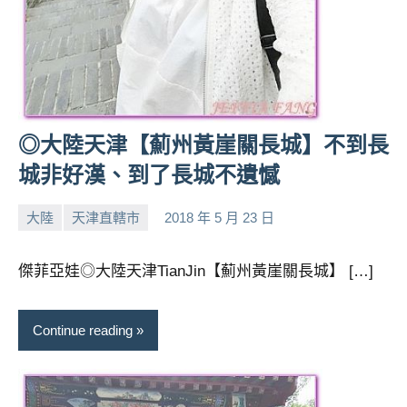
◎大陸天津【薊州黃崖關長城】不到長
城非好漢、到了長城不遺憾
大陸
天津直轄市
2018 年 5 月 23 日
小
No
芳
comments
傑菲亞娃◎大陸天津TianJin【薊州黃崖關長城】 […]
Continue reading