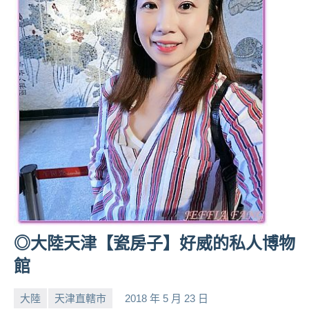
◎大陸天津【瓷房子】好威的私人博物
館
大陸
天津直轄市
2018 年 5 月 23 日
小
No