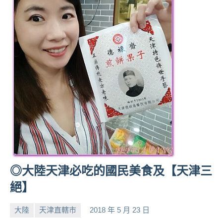
專
欄、
觀
光
局
合
作
達
人
對
象。
★
◎大陸天津必吃的國民美食及【天津三
絕】
大陸
天津直轄市
2018 年 5 月 23 日
小
No