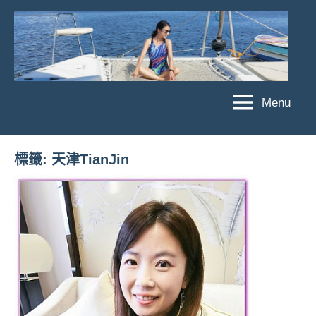
Skip
to
content
Menu
傑
★
傑
菲
菲
亞
標籤:
天津TianJin
亞
娃
娃
粉
JEFFIA
絲
FANG
團、
主
題
旅
遊、
達