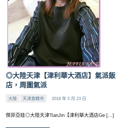
人
帶
路、
旅
遊
節
目
來
賓、
News
◎大陸天津【津利華大酒店】氣派飯
金
探
店，周圍氣派
號
節
大陸
天津直轄市
2018 年 5 月 23 日
小
No
目
班
芳
comments
傑菲亞娃◎大陸天津TianJin【津利華大酒店Ge […]
底、
外