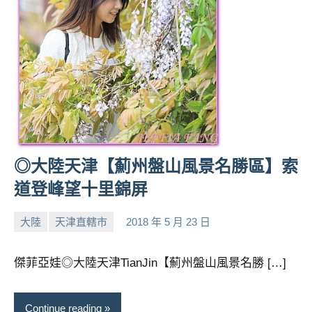
◎大陸天津【薊州盤山風景名勝區】索
道登峰望十里錦屏
大陸
天津直轄市
2018 年 5 月 23 日
小
No
芳
comments
傑菲亞娃◎大陸天津TianJin【薊州盤山風景名勝 […]
Continue reading