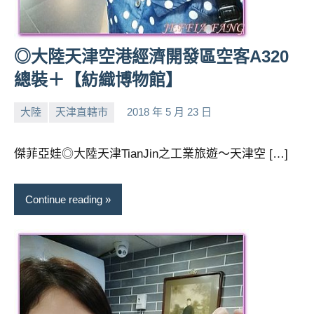
及
活
動
◎大陸天津空港經濟開發區空客A320
主
總裝＋【紡織博物館】
持、
學
校
大陸
天津直轄市
2018 年 5 月 23 日
小
No
企
芳
comments
業
傑菲亞娃◎大陸天津TianJin之工業旅遊～天津空 […]
講
座、
部
Continue reading
落
客
及
旅
遊
雜
誌