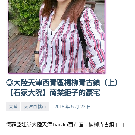
◎大陸天津西青區楊柳青古鎮（上）
【石家大院】商業鉅子的豪宅
大陸
天津直轄市
2018 年 5 月 23 日
小
No
芳
comments
傑菲亞娃◎大陸天津TianJin西青區；楊柳青古鎮 […]