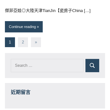
芳
comments
傑菲亞娃◎大陸天津TianJin【瓷房子China […]
Continue reading
文
Next
1
2
»
Posts
章
分
頁
近期留言