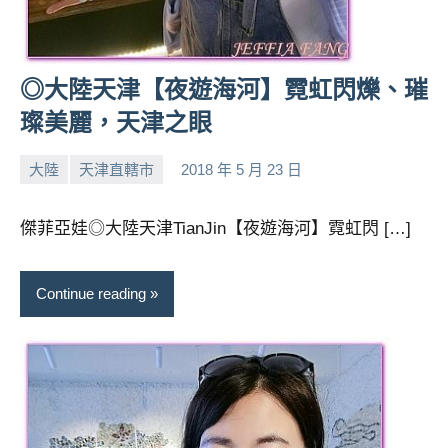
◎大陸天津【夜遊海河】霓虹閃爍、璀
璨美麗，天津之眼
大陸
天津直轄市
2018 年 5 月 23 日
小
No
芳
comments
傑菲亞娃◎大陸天津TianJin【夜遊海河】霓虹閃 […]
Continue reading