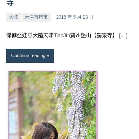
寺
大陸
天津直轄市
2018 年 5 月 23 日
小
No
芳
comments
傑菲亞娃◎大陸天津TianJin薊州盤山【獨樂寺】 […]
Continue reading