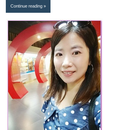
景
Continue reading
節
目
主
持、
吳
哥
窟
泰
國
旅
遊
書
作
者、
各
發
表
會