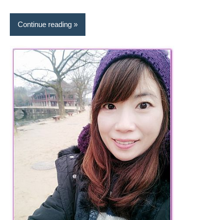
景
節
Continue reading
目
主
持、
吳
哥
窟
泰
國
旅
遊
書
作
者、
各
發
表
會