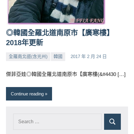
及
活
動
主
◎韓國全羅北道南原市【廣寒樓】
持、
學
2018年更新
校
企
全羅南北道(含光州)
韓國
2017 年 2 月 24 日
小
No
業
芳
comments
講
傑菲亞娃◎韓國全羅北道南原市【廣寒樓(&#4430 […]
座、
部
落
Continue reading
客
及
旅
遊
雜
誌