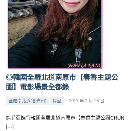
人
帶
路、
旅
遊
節
目
來
賓、
News
◎韓國全羅北道南原市【春香主題公
金
探
園】電影場景全都錄
號
節
全羅南北道(含光州)
韓國
2017 年 2 月 25 日
小
No
目
班
芳
comments
傑菲亞娃◎韓國全羅北道南原市【春香主題公園CHUN
底、
外
[…]