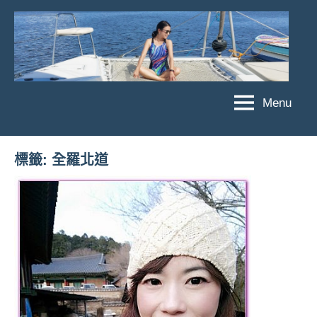
Skip
to
content
Menu
傑
★
傑
菲
菲
亞
標籤:
全羅北道
亞
娃
娃
粉
JEFFIA
絲
FANG
團、
主
題
旅
遊、
達