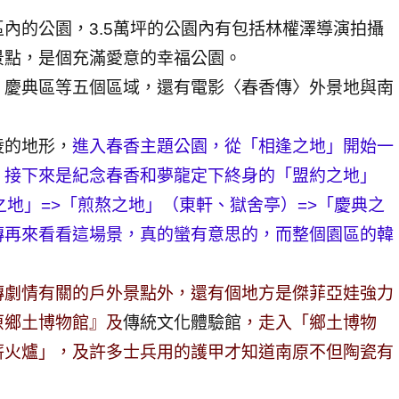
內的公園，3.5萬坪的公園內有包括林權澤導演拍攝
景點，是個充滿愛意的幸福公園。
、慶典區等五個區域，還有電影〈春香傳〉外景地與南
陵的地形，
進入春香主題公園，從「相逢之地」開始一
，接下來是紀念春香和夢龍定下終身的「盟約之地」
之地」=>「煎熬之地」（東軒、獄舍亭）=>「慶典之
傳再來看看這場景，真的蠻有意思的，而整個園區的韓
傳劇情有關的戶外景點外，還有個地方是傑菲亞娃強力
原鄉土博物館』及
傳統文化體驗館
，走入「鄉土博物
薪火爐」，及許多士兵用的護甲才知道南原不但陶瓷有