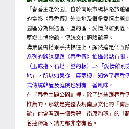
哥
『春香主題公園』位於南原市楊林路旅遊區
窟
的電影《春香傳》外景地及很多愛情主題
泰
園區分為相遇區、盟約區、愛情與離別區
國
原鄉土博物館、傳統文化體驗館等。
旅
購票後需搭乘手扶梯往上，顯然這是個丘
遊
系列的路線都跟《春香傳》拍攝景點有關
書
作
（玉戒指、石塔、誓約板）=>「愛情離別
者、
地」，所以如果從「廣寒樓」知道了春香
各
式傳統韓屋及庭院也別有一番風味。
發
在『春香主題公園』裡，除了這些跟春香
表
推薦的，那就是完整表現南原文化的『南
會
及
館」你會看到一個秀著「南原陶魂」的「
活
名連鑄鐵、鑄刀都非常有名。
動