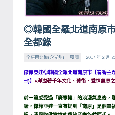
賓、
News
金
◎韓國全羅北道南原
探
號
全都錄
節
目
全羅南北道(含光州)
韓國
2017 年 2 月 2
班
底、
外
傑菲亞娃◎韓國全羅北道南原市【春香主題公園C
景
크)】
●洋溢著千年文化、藝術、愛情氣息之
節
目
前一篇感受過「廣寒樓」的浪漫氣息後，
主
喔，傑菲亞娃一直有提到「南原」是個幸
持、
餚，清風吹佛歡愉的傳統音樂悠然而起。
吳