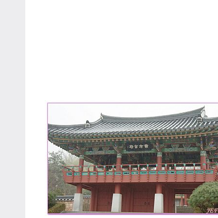
專
欄、
觀
光
局
合
作
達
人
對
象。
★