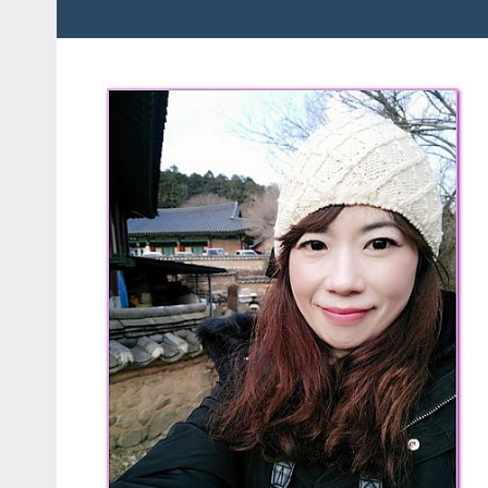
粉
娃
絲
團、
JEFFIA
主
FANG
題
旅
遊、
達
人
帶
路、
旅
遊
節
目
來