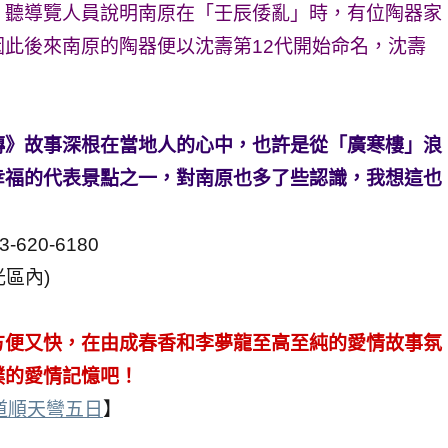
，聽導覽人員說明南原在「壬辰倭亂」時，有位陶器家
此後來南原的陶器便以沈壽第12代開始命名，沈壽
。
傳》故事深根在當地人的心中，也許是從「廣寒樓」浪
幸福的代表景點之一，對南原也多了些認識，我想這也
。
620-6180
光區內)
方便又快，在由成春香和李夢龍至高至純的愛情故事氛
樸的愛情記憶吧！
道順天彎五日
】