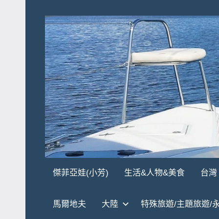
Skip
to
content
傑
★
傑菲亞娃(小芳)
生活&人物&美食
台灣
傑
菲
菲
馬爾地夫
大陸
特殊旅遊/主題旅遊/
亞
亞
娃