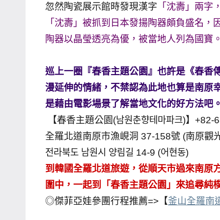
忽然陶瓷展示館時發現漢字
「沈壽」兩字
主
「沈壽」被抓到日本發揚陶器頗負盛名，因
持、
陶器以晶瑩透亮為優，被當地人列為國寶
學
校
企
巡上一圈『春香主題公園』也許是《春香
業
漫延伸的情緒，不禁認為此地也算是南原
講
是藉由電影場景了解當地文化的好方法吧
座、
【春香主題公園(남원춘향테마파크)】+82-63-
部
全羅北道南原市漁峴洞 37-158號 (南原觀
落
客
전라북도 남원시 양림길 14-9 (어현동)
及
到韓國全羅北道旅遊，從順天市過來南原
旅
圍中，一起到「春香主題公園」來追尋純
遊
◎傑菲亞娃參團行程推薦=>【
釜山全羅南
雜
誌