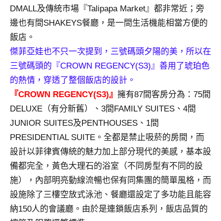
景
DMALL及傳統市場『Talipapa Market』都非常近；旁
節
邊也有間SHAKEYS餐廳，是一間生活機能相當方便的
目
飯店。
主
持、
傑菲亞娃也不只一次提到，三號碼頭夕陽的美，所以在
吳
三號碼頭的『CROWN REGENCY(S3)』善用了琥珀色
哥
的熱情，穿透了整個飯店的設計。
窟
『CROWN REGENCY(S3)』
擁有87間客房分為：75間
泰
DELUXE（有分新舊）、3間FAMILY SUITES、4間
國
旅
JUNIOR SUITES及PENTHOUSES、1間
遊
PRESIDENTIAL SUITE。全都是禁止吸菸的房間，而
書
設計以菲律賓傳統的魅力加上部分現代的美感，基本設
作
備都完全，黃色大理石的浴室（不同房型有不同的設
者、
施），內部明亮動線流暢也保有同集團的簡單風格，而
各
發
設施除了三樓空放式泳池、餐廳還設定了多功能且能容
表
納150人的會議廳。由於是連鎖飯店系列，飯店品質的
會