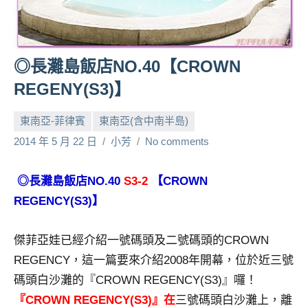
人
帶
路、
◎長灘島飯店NO.40【CROWN
旅
遊
REGENY(S3)】
節
目
東南亞-菲律賓
東南亞(含中南半島)
來
2014 年 5 月 22 日
小芳
No comments
賓、
News
金
◎長灘島飯店NO.40
S3-2
【CROWN
探
REGENCY(S3)】
號
節
傑菲亞娃已經介紹一號碼頭及二號碼頭的CROWN
目
REGENCY，這一篇要來介紹2008年開幕，位於近三號
班
底、
碼頭白沙灘的『CROWN REGENCY(S3)』囉！
外
『CROWN REGENCY(S3)』在
三號碼頭白沙灘上，離