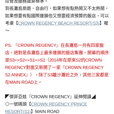
控管及服務還算標準。
及
到長灘島旅遊、自由行，如果想有點熱鬧又不太熱鬧，
活
如果想要有點國際連鎖但又想要經濟預算的飯店，可以
動
主
考慮【
CROWN REGENCY BEACH RESORT(S3)
】喔
持、
～
學
校
PS. 『CROWN REGENCY』在長灘島一共有四家飯
企
業
店，絕對是長灘島上最多連鎖的飯店集團。開幕的順序
講
是S3=>S2=>S1=>S2（2014年在原來S2的CROWN
座、
REGENCY對面又新開了一家『CROWN REGENCY
部
S2 ANNEX』），除了S3離沙灘近之外，其他三家都是
落
在MAIN ROAD上。
客
及
旅
◤傑菲亞娃『CROWN REGENCY』延伸閱讀◢
遊
◎一號碼頭【
CROWN REGENCY PRINCE
雜
RESORT(S1)
】MAIN ROAD
誌