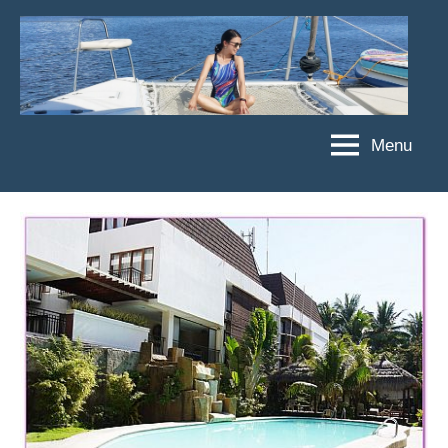
Skip
to
content
Menu
傑
★
傑
菲
菲
亞
亞
娃
娃
粉
JEFFIA
絲
FANG
團、
主
題
旅
遊、
達