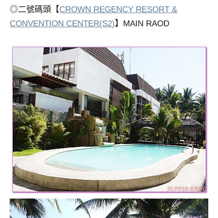
◎二號碼頭【
CROWN REGENCY RESORT &
專
欄、
CONVENTION CENTER(S2)
】MAIN RAOD
觀
光
局
合
作
達
人
對
象。
★