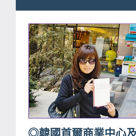
粉
娃
絲
團、
JEFFIA
主
FANG
題
旅
遊、
達
人
帶
路、
旅
遊
節
目
◎韓國首爾商業中心
來