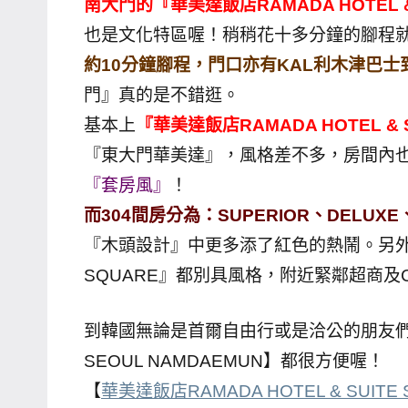
南大門的『華美達飯店RAMADA HOTEL &
哥
也是文化特區喔！稍稍花十多分鐘的腳程
窟
約10分鐘腳程，門口亦有KAL利木津巴士
泰
門』真的是不錯逛。
國
基本上
『華美達飯店RAMADA HOTEL & S
旅
遊
『東大門華美達』，風格差不多，房間內
書
『套房風』
！
作
而304間房分為：SUPERIOR、DELUXE、
者、
『木頭設計』中更多添了紅色的熱鬧。另外
各
SQUARE』都別具風格，附近緊鄰超商及
發
表
到韓國無論是首爾自由行或是洽公的朋友們，住在
會
及
SEOUL NAMDAEMUN】都很方便喔！
活
【
華美達飯店RAMADA HOTEL & SUITE
動