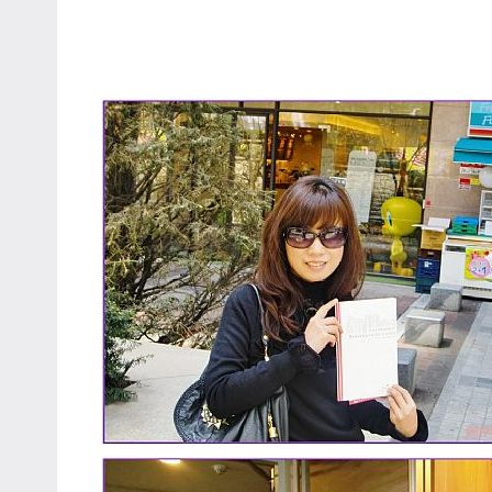
專
欄、
觀
光
局
合
作
達
人
對
象。
★