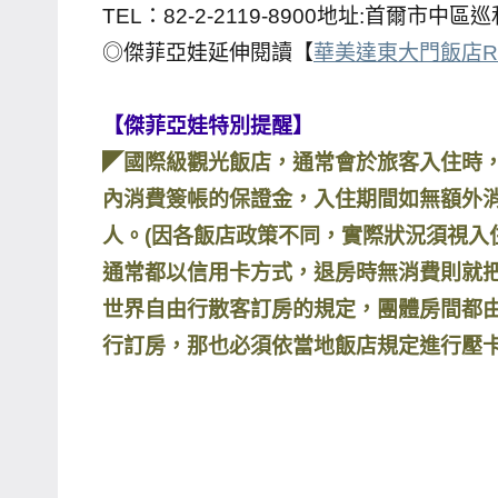
TEL：82-2-2119-8900地址:首爾市中區巡
主
◎傑菲亞娃延伸閱讀【
華美達東大門飯店RAM
持、
學
【傑菲亞娃特別提醒】
校
企
◤國際級觀光飯店，通常會於旅客入住時
業
內消費簽帳的保證金，入住期間如無額外
講
人。(因各飯店政策不同，實際狀況須視入
座、
通常都以信用卡方式，退房時無消費則就把
部
世界自由行散客訂房的規定，團體房間都
落
客
行訂房，那也必須依當地飯店規定進行壓
及
旅
遊
雜
誌