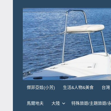
Skip
to
content
傑
★
傑菲亞娃(小芳)
生活&人物&美食
台灣
傑
菲
菲
馬爾地夫
大陸
特殊旅遊/主題旅遊/
亞
亞
娃