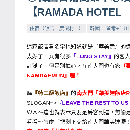
賓、
【RAMADA HOTEL
News
金
住宿（飯店、度假村...）
韓國
首爾+仁川
探
號
這家飯店看名字也知道就是『華美達』的
節
太好了，又有很多
『LONG STAY』
的客
目
班
訂滿了！但是別擔心，在南大門也有家
『華
底、
NAMDAEMUN』喔！
外
景
屬
『特二級飯店』
的
南大門『華美達飯店RAM
節
SLOGAN=>
『LEAVE THE REST T
目
ＷＡ～這也就表示只要是房客到這，無論
主
看看～怎麼「把剩下交給南大門華美達囉
持、
吳