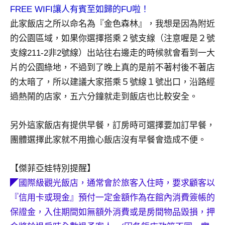
景
FREE WIFI讓人有賓至如歸的FU啦！
節
此家飯店之所以命名為『金色森林』，我想是因為附近
目
的公園區域，如果你選擇搭乘２號支線（注意喔是２號
主
持、
支線211-2非2號線）出站往右邊走的時候就會看到一大
吳
片的公園綠地，不過到了晚上真的是前不著村後不著店
哥
的太暗了，所以建議大家搭乘５號線１號出口，沿路經
窟
過熱鬧的店家，五六分鐘就走到飯店也比較安全。
泰
國
旅
另外這家飯店有提供早餐，訂房時可選擇要加訂早餐，
遊
團體選擇此家就不用擔心飯店沒有早餐會造成不便。
書
作
【傑菲亞娃特別提醒】
者、
◤國際級觀光飯店，通常會於旅客入住時，要求顧客以
各
發
『信用卡或現金』預付一定金額作為在館內消費簽帳的
表
保證金，入住期間如無額外消費或是房間物品毀損，押
會