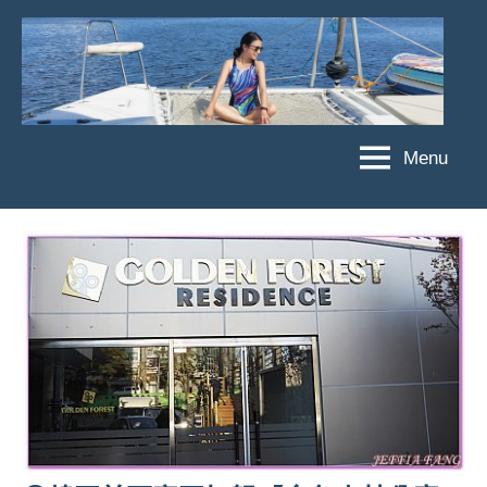
Skip
to
content
Menu
傑
★
傑
菲
菲
亞
亞
娃
娃
粉
JEFFIA
絲
FANG
團、
主
題
旅
遊、
達