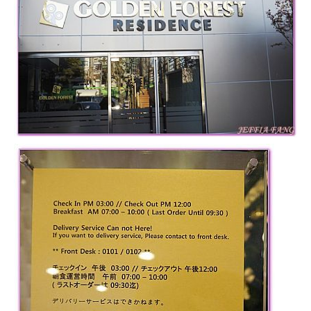
專
欄、
觀
光
局
合
作
達
人
對
象。
★