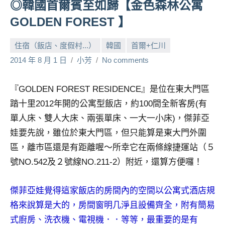
◎韓國首爾賓至如歸【金色森林公寓
人
GOLDEN FOREST 】
帶
路、
住宿（飯店、度假村...）
韓國
首爾+仁川
旅
遊
2014 年 8 月 1 日
小芳
No comments
節
目
『GOLDEN FOREST RESIDENCE』是位在東大門區
來
踏十里2012年開的公寓型飯店，約100間全新客房(有
賓、
單人床、雙人大床、兩張單床、一大一小床)，傑菲亞
News
金
娃要先說，雖位於東大門區，但只能算是東大門外圍
探
區，離市區還是有距離喔～所幸它在兩條線捷運站（５
號
號NO.542及２號線NO.211-2）附近，還算方便囉！
節
目
傑菲亞娃覺得這家飯店的房間內的空間以公寓式酒店規
班
底、
格來說算是大的，房間窗明几淨且設備齊全，附有簡易
外
式廚房、洗衣機、電視機．．等等，最重要的是有