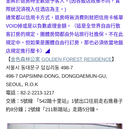
金將於退房時全數退予客人。(因各飯店政策不同，實
及
際狀況須視入住酒店為主。)
活
通常都以信用卡方式，退房時無消費則就把信用卡帳單
動
主
VOID掉或是以負數處理金額。（這是全世界自由行散
持、
客訂房的規定，團體房間都由外站旅行社擔保，不在此
學
規定中，但如果是團體自由行訂房，那也必須依當地飯
校
店規定進行壓卡）◢
企
業
【
金色森林公寓 GOLDEN FOREST RESIDENCE
】
講
서울시 동대문구 답십리동 498-7
座、
498-7 DAPSIMNI-DONG, DONGDAEMUN-GU,
部
SEOUL, R.O.K
落
電話：82-2-2213-1217
客
及
交通：5號線 「542踏十里站」1號出口往前走右進巷子
旅
約8分鐘；2號線「211新踏站」走路5分鐘。
遊
雜
誌