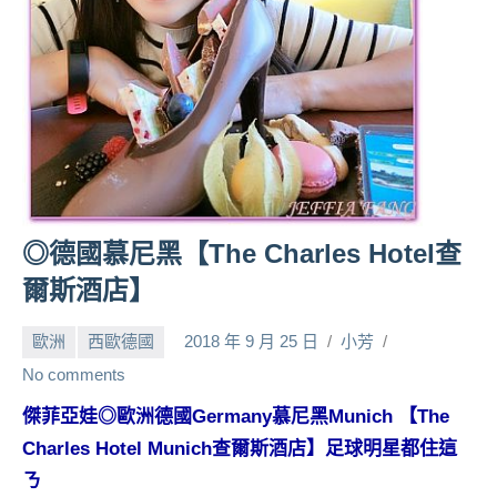
人
帶
路、
旅
遊
節
目
來
賓、
◎德國慕尼黑【The Charles Hotel查
News
爾斯酒店】
金
探
歐洲
西歐德國
2018 年 9 月 25 日
小芳
號
節
No comments
目
傑菲亞娃◎歐洲德國Germany慕尼黑Munich 【The
班
Charles Hotel Munich查爾斯酒店】足球明星都住這
底、
外
ㄋ