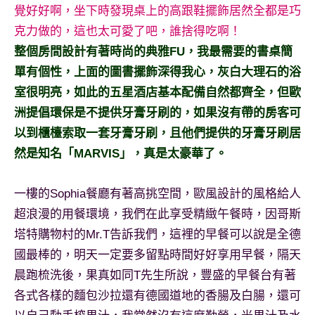
覺好好啊，坐下時發現桌上的高跟鞋擺飾居然全都是巧
專
克力做的，這也太可愛了吧，誰捨得吃啊！
欄、
觀
整個房間設計有著時尚的典雅FU，我最需要的書桌簡
光
單有個性，上面的圖書擺飾深得我心，灰白大理石的浴
局
室很明亮，如此的五星酒店基本配備自然都齊全，但歐
合
洲提倡環保是不提供牙膏牙刷的，如果沒有帶的房客可
作
以到櫃檯索取一套牙膏牙刷，且他們提供的牙膏牙刷居
達
人
然是知名「MARVIS」，真是太豪華了。
對
象。
一樓的Sophia餐廳有著高挑空間，歐風設計的風格給人
★
超浪漫的用餐環境，我們在此享受精緻午餐時，因哥斯
塔特購物村的Mr.T告訴我們，這裡的早餐可以說是全德
國最棒的，明天一定要多留點時間好好享用早餐，隔天
晨跑梳洗後，果真如同T先生所說，豐盛的早餐台有著
各式各樣的麵包沙拉還有德國道地的香腸及白腸，還可