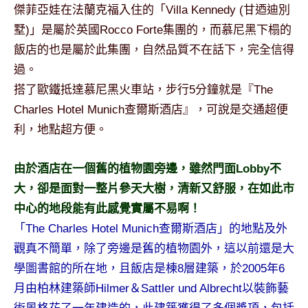
景
傑菲亞娃在法蘭克福入住的「Villa Kennedy (甘迺迪別
節
墅)」是屬於英國Rocco Forte集團的，而慕尼黑下榻的
目
飯店的也是屬於此集團，自然品質不在話下，完全信得
主
過。
持、
吳
搭了歐鐵抵達慕尼黑火車站，步行5分鐘就是『The
哥
Charles Hotel Munich查爾斯酒店』，可說是交通超便
窟
利，地點超方便。
泰
國
由於酒店在一個舊的植物園旁邊，雖然門面Lobby不
旅
遊
大，卻是面對一整片參天大樹，清新又舒服，在如此市
書
中心的地段能有此感覺實屬不易啊！
作
「The Charles Hotel Munich查爾斯酒店」的地點及外
者、
觀真不簡單，除了旁邊是舊的植物園外，這以前還是大
各
學圖書館的所在地，且飯店是棟8層建築，於2005年6
發
表
月由柏林建築師Hilmer＆Sattler und Albrecht以裝飾藝
會