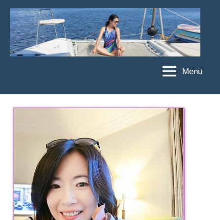
Skip
to
content
Menu
傑
★
傑
菲
菲
亞
亞
娃
娃
粉
JEFFIA
絲
FANG
團、
主
題
旅
遊、
達