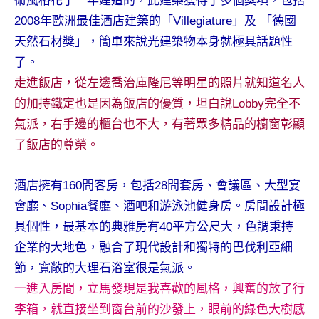
術風格花了一年建造的，此建築獲得了多個獎項，包括
及
2008年歐洲最佳酒店建築的「Villegiature」及 「德國
活
天然石材獎」，簡單來說光建築物本身就極具話題性
動
主
了。
持、
走進飯店，從左邊喬治庫隆尼等明星的照片就知道名人
學
的加持鐵定也是因為飯店的優質，坦白說Lobby完全不
校
氣派，右手邊的櫃台也不大，有著眾多精品的櫥窗彰顯
企
了飯店的尊榮。
業
講
座、
酒店擁有160間客房，包括28間套房、會議區、大型宴
部
會廳、Sophia餐廳、酒吧和游泳池健身房。房間設計極
落
具個性，最基本的典雅房有40平方公尺大，色調秉持
客
企業的大地色，融合了現代設計和獨特的巴伐利亞細
及
旅
節，寬敞的大理石浴室很是氣派。
遊
一進入房間，立馬發現是我喜歡的風格，興奮的放了行
雜
李箱，就直接坐到窗台前的沙發上，眼前的綠色大樹感
誌