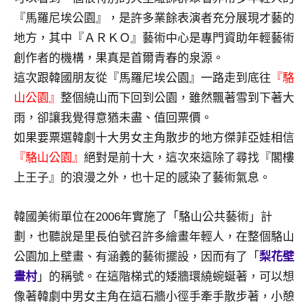
景
『馬羅尼埃公園』，是許多業餘表演者充分展現才藝的
節
目
地方，其中『ＡＲＫＯ』藝術中心是專門資助年輕藝術
主
創作者的機構，果真是首爾青春的泉源。
持、
這次跟韓國朋友從『馬羅尼埃公園』一路走到底往
『駱
吳
山公園』
整個繞山而下回到公園，雖然飄著雪到下著大
哥
雨，卻讓我覺得意猶未盡、值回票價。
窟
泰
如果要票選韓劇十大男女主角散步的地方傑菲亞娃相信
國
『駱山公園』
絕對是前十大，這次來這除了尋找『閣樓
旅
上王子』的浪漫之外，也十足的感染了藝術氣息。
遊
書
韓國美術單位在2006年實施了「駱山公共藝術」計
作
者、
劃，也聽說是里長伯號召許多繪畫年輕人，在整個駱山
各
公園加上壁畫、有涵義的藝術擺設，因而有了「
梨花壁
發
畫村
」的稱號。在這階梯式的矮牆環繞蜿蜒著，可以想
表
像著韓劇中男女主角在這石牆小徑手牽手散步著，小憩
會