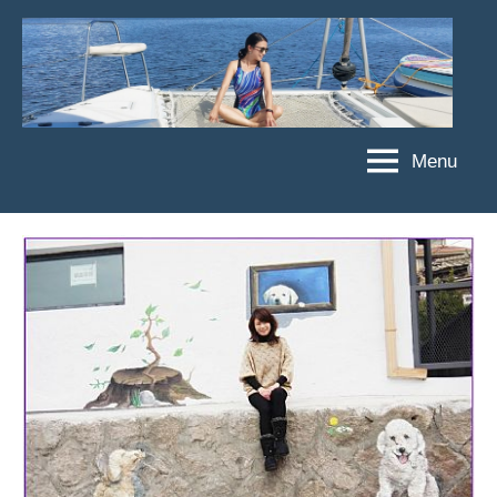
Skip
to
content
Menu
傑
★
傑
菲
菲
亞
亞
娃
娃
粉
JEFFIA
絲
FANG
團、
主
題
旅
遊、
達