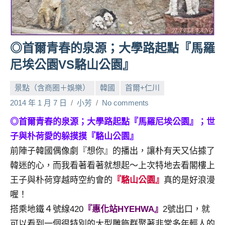
人
帶
路、
◎首爾青春的泉源；大學路起點『馬羅
旅
遊
尼埃公園VS駱山公園』
節
目
景點（含商圈＋娛樂）
韓國
首爾+仁川
來
2014 年 1 月 7 日
小芳
No comments
賓、
News
◎首爾青春的泉源；大學路起點『馬羅尼埃公園』；世
金
子與朴荷愛的躲摸摸『駱山公園』
探
前陣子韓國偶像劇『想你』的播出，讓朴有天又佔據了
號
韓迷的心，而我看著看著就想起～上次特地去看閣樓上
節
王子與朴荷穿越時空約會的
『駱山公園』
真的是好浪漫
目
班
喔！
底、
搭乘地鐵４號線420
『惠化站HYEHWA』
2號出口，就
外
可以看到一個很特別的大型雕飾群聚著非常多年輕人的