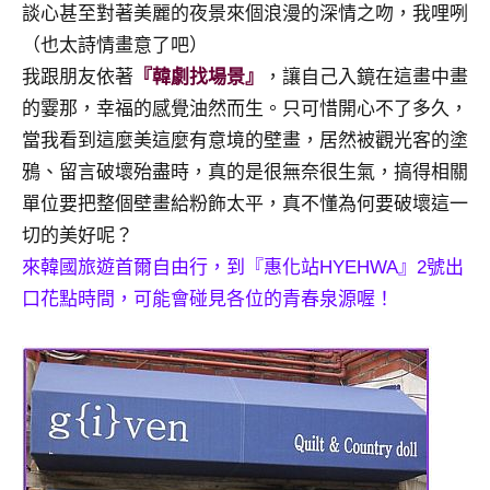
談心甚至對著美麗的夜景來個浪漫的深情之吻，我哩咧
及
活
（也太詩情畫意了吧）
動
我跟朋友依著
『韓劇找場景』
，讓自己入鏡在這畫中畫
主
的霎那，幸福的感覺油然而生。只可惜開心不了多久，
持、
當我看到這麼美這麼有意境的壁畫，居然被觀光客的塗
學
鴉、留言破壞殆盡時，真的是很無奈很生氣，搞得相關
校
企
單位要把整個壁畫給粉飾太平，真不懂為何要破壞這一
業
切的美好呢？
講
來韓國旅遊首爾自由行，到『惠化站HYEHWA』2號出
座、
口花點時間，可能會碰見各位的青春泉源喔！
部
落
客
及
旅
遊
雜
誌