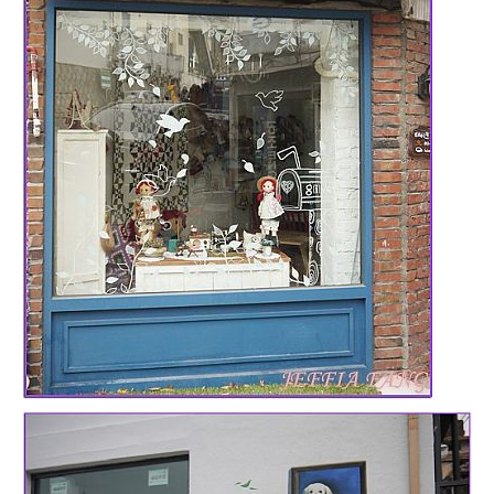
專
欄、
觀
光
局
合
作
達
人
對
象。
★