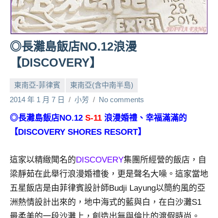
人
帶
路、
◎長灘島飯店NO.12浪漫
旅
遊
【DISCOVERY】
節
目
東南亞-菲律賓
東南亞(含中南半島)
來
2014 年 1 月 7 日
小芳
No comments
賓、
News
◎長灘島飯店NO.12
S-11
浪漫婚禮、幸福滿滿的
金
【DISCOVERY SHORES RESORT】
探
號
這家以精緻聞名的
DISCOVERY
集團所經營的飯店，自
節
梁靜茹在此舉行浪漫婚禮後，更是聲名大噪。這家當地
目
班
五星飯店是由菲律賓設計師Budji Layung以簡約風的亞
底、
洲熱情設計出來的，地中海式的藍與白，在白沙灘S1
外
最柔美的一段沙灘上，創造出無與倫比的渡假時尚。