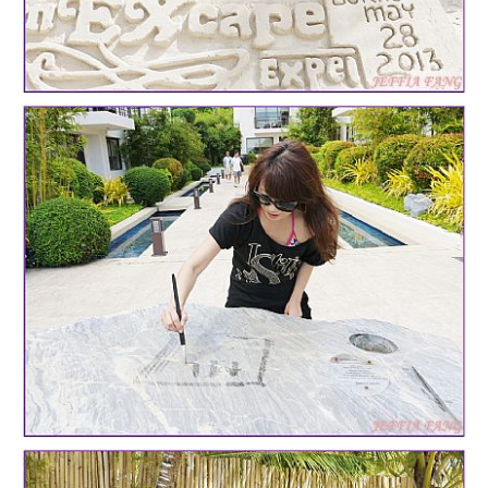
專
欄、
觀
光
局
合
作
達
人
對
象。
★