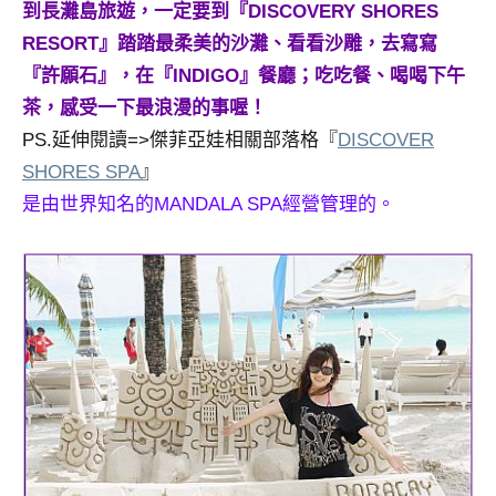
到長灘島旅遊，一定要到『DISCOVERY SHORES
及
活
RESORT』踏踏最柔美的沙灘、看看沙雕，去寫寫
動
『許願石』，在『INDIGO』餐廳；吃吃餐、喝喝下午
主
茶，感受一下最浪漫的事喔！
持、
PS.延伸閱讀=>傑菲亞娃相關部落格『
DISCOVER
學
SHORES SPA
』
校
企
是由世界知名的MANDALA SPA經營管理的。
業
講
座、
部
落
客
及
旅
遊
雜
誌