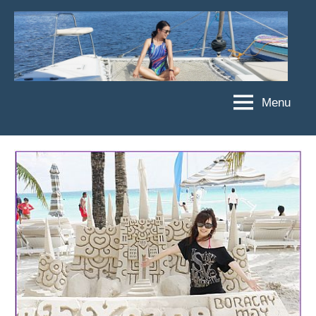
Skip
to
content
Menu
傑
★
傑
菲
菲
亞
亞
娃
娃
粉
JEFFIA
絲
FANG
團、
主
題
旅
遊、
達