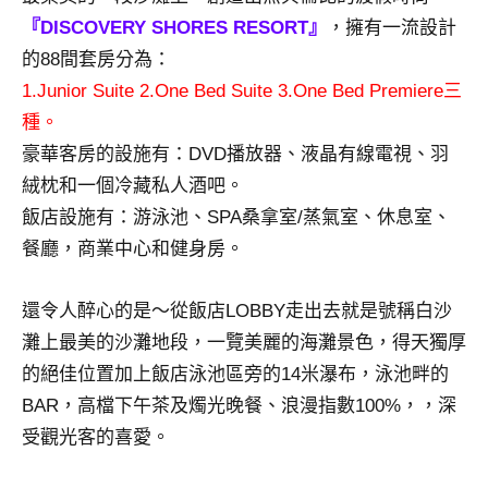
景
『DISCOVERY SHORES RESORT』
，擁有一流設計
節
的88間套房分為：
目
主
1.Junior Suite 2.One Bed Suite 3.One Bed Premiere三
持、
種。
吳
豪華客房的設施有：DVD播放器、液晶有線電視、羽
哥
絨枕和一個冷藏私人酒吧。
窟
泰
飯店設施有：游泳池、SPA桑拿室/蒸氣室、休息室、
國
餐廳，商業中心和健身房。
旅
遊
還令人醉心的是～從飯店LOBBY走出去就是號稱白沙
書
灘上最美的沙灘地段，一覽美麗的海灘景色，得天獨厚
作
者、
的絕佳位置加上飯店泳池區旁的14米瀑布，泳池畔的
各
BAR，高檔下午茶及燭光晚餐、浪漫指數100%，，深
發
受觀光客的喜愛。
表
會