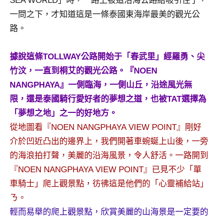
SEA WORLD」時，一路上被這沿海公路給吸引住了，
及
一問之下，才知道這是一條泰國東海岸最美的觀光公
活
路。
動
主
持、
據說這條TOLLWAY公路開始于「春武里」經羅勇、尖
學
竹汶，一直到桐艾的觀光公路。『NOEN
校
NANGPHAYA』一側臨海，一側山丘，沿途風光無
企
限，還是泰國騎行愛好者的夢想之道，也被TAT選擇為
業
講
「夢想之地」之一的好地方。
座、
從地圖看『NOEN NANGPHAYA VIEW POINT』剛好
部
介於凹近凸出的邊界上，我們開著車蜿蜒上山後，一旁
落
的海浪拍打聲，美麗的沿海風景，令人舒活。一路開到
客
『NOEN NANGPHAYA VIEW POINT』已見不少「單
及
旅
車騎士」爬上觀景點，彷彿這是他們的「心靈補給站」
遊
ㄋ。
雜
輕而易舉的爬上觀景點，欣賞美麗的山海景是一定要的
誌