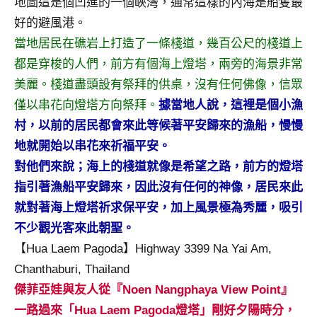
地圖這是個凹進的一個峽灣，通常這樣的內海是船隻最
好的避風港。
當地居民在礁岩上打造了一條棧道，幾百公尺的棧道上
都是穿梭的人們，前方有個海上燈塔，兩旁的海景非常
美麗。棧道盡頭設有祭拜的供桌，沒有任何佛像，信眾
僅以串花向燈塔方向祭拜
。
據當地人說，這裡是個小漁
村，以前的居民都會來此等候著平安歸來的漁船，慢慢
地就開始以串花來祈福平安。
對他們來說；海上的棧道就像是希望之路，前方的燈塔
指引著漁船平安歸來，因此沒有任何的神像，居民來此
就對著海上燈塔祈求保平安，加上風景極為秀麗，吸引
不少觀光客來此朝聖。
【Hua Laem Pagoda】Highway 3399 Na Yai Am,
Chanthaburi, Thailand
傑菲亞娃與友人從『Noen Nangphaya View Point』
一路過來「Hua Laem Pagoda燈塔」剛好夕陽時分，