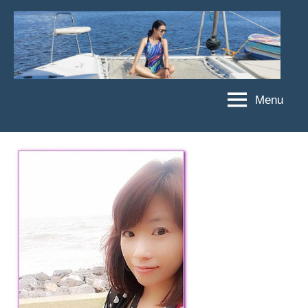
Skip
to
content
Menu
傑
★
傑
菲
菲
亞
亞
娃
娃
粉
JEFFIA
絲
FANG
團、
主
題
旅
遊、
達