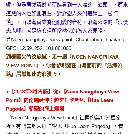
囉，但是居然讓傑菲亞娃看到一大堆的「鎖頭」，原來
專
這兒的人也如此浪漫，對對戀人來到這鎖上「愛情
欄、
觀
鎖」，山盟海誓成為他們愛的音符，沿海公路的「浪漫
光
戀人岬」就是這麼理所當然似的為大家見證。
局
＃Noen nangphaya view point, Chanthaburi, Thailand
合
GPS: 12.591252, 101.881068
作
到泰國尖竹汶旅遊，走一趟『NOEN NANGPHAYA
達
人
VIEW POINT』，你會發現闖在山海面前的『沿海公
對
路』居然如此的浪漫ㄋ
。
象。
★
●【2018年3月再訪】從●【Noen Nangphaya View
Point】向南端延伸；超夯打卡聖地【Hua Laem
Pagoda】朝聖的海上燈塔
『Noen Nangphaya View Point』往南約莫10分鐘腳
程，有個當地人打卡聖地「Hua Laem Pagoda」，看