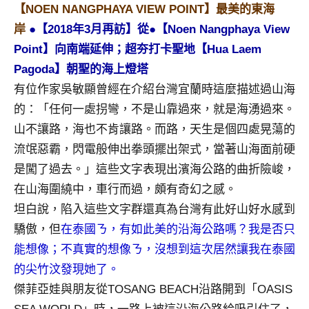
景
【NOEN NANGPHAYA VIEW POINT】最美的東海
節
岸
●【2018年3月再訪】從●【Noen Nangphaya View
目
Point】向南端延伸；超夯打卡聖地【Hua Laem
主
Pagoda】朝聖的海上燈塔
持、
吳
有位作家吳敏顯曾經在介紹台灣宜蘭時這麼描述過山海
哥
的：「任何一處拐彎，不是山靠過來，就是海湧過來。
窟
山不讓路，海也不肯讓路。而路，天生是個四處晃蕩的
泰
流氓惡霸，閃電般伸出拳頭擺出架式，當著山海面前硬
國
是闖了過去。」這些文字表現出濱海公路的曲折險峻，
旅
遊
在山海圍繞中，車行而過，頗有奇幻之感。
書
坦白說，陷入這些文字群還真為台灣有此好山好水感到
作
驕傲，但
在泰國ㄋ，有如此美的沿海公路嗎？我是否只
者、
能想像；不真實的想像ㄋ，沒想到這次居然讓我在泰國
各
的尖竹汶發現她了。
發
表
傑菲亞娃與朋友從TOSANG BEACH沿路開到「OASIS
會