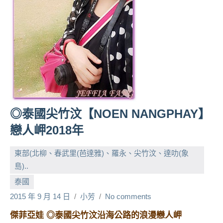
人
帶
路、
旅
遊
節
目
來
賓、
◎泰國尖竹汶【NOEN NANGPHAY】
News
戀人岬2018年
金
探
東部(北柳、春武里(芭達雅)、羅永、尖竹汶、達叻(象
號
節
島)..
目
泰國
班
2015 年 9 月 14 日
小芳
No comments
底、
外
傑菲亞娃 ◎泰國尖竹汶沿海公路的浪漫戀人岬