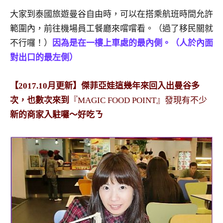
及
大家到泰國旅遊曼谷自由時，可以在搭乘航班時間允許
活
範圍內，前往機場員工餐廳來嚐嚐看。（過了移民關就
動
不行囉！）
因為是在一樓上車處的最內側。（人於內面
主
持、
對出口的最左側）
學
校
【2017.10月更新】傑菲亞娃這幾年來回入出曼谷多
企
次，也數次來到
『MAGIC FOOD POINT』發現有不少
業
新的商家入駐囉～好吃ㄋ
講
座、
部
落
客
及
旅
遊
雜
誌