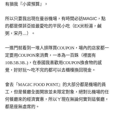
景
有損我『小資預算』。
節
目
所以只要我出現在曼谷機場，有時間必訪MAGIC，點
主
的都是傑菲亞娃最愛吃的平民小吃（EX米粉湯，鹹
持、
吳
粥，宋丹…）。
哥
窟
一進門就看到一堆人排隊買COUPON，場內的店家都一
泰
定要用COUPON來消費，一本為一百銖（裡面有
國
10B.5B.3B..)，在泰國我喜歡用COUPON換食物的感
旅
遊
覺，好好玩～吃不完的都可以去櫃檯換回現金。
書
作
會去『MAGIC FOOD POINT』的大部分都是機場的員
者、
工，但是餐廳全面開放並未限定對象，絕對比機場的任
各
何餐廳來的經濟實惠，所以ㄚ現在無論何實到這餐廳，
發
表
都是座無虛席的。
會