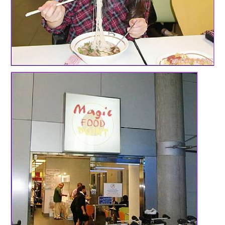
專
欄、
觀
光
局
合
作
達
人
對
象。
★