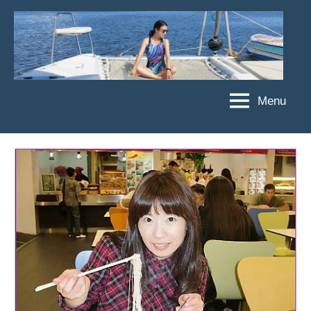
Skip
to
content
Menu
傑
★
傑
菲
菲
亞
亞
娃
娃
粉
JEFFIA
絲
FANG
團、
主
題
旅
遊、
達