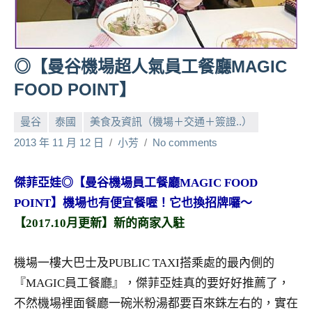
人
帶
路、
◎【曼谷機場超人氣員工餐廳MAGIC
旅
遊
FOOD POINT】
節
目
曼谷
泰國
美食及資訊（機場＋交通＋簽證..）
來
2013 年 11 月 12 日
小芳
No comments
賓、
News
傑菲亞娃◎【曼谷機場員工餐廳MAGIC FOOD
金
探
POINT】機場也有便宜餐喔！它也換招牌囉～
號
【2017.10月更新】新的商家入駐
節
目
機場一樓大巴士及PUBLIC TAXI搭乘處的最內側的
班
『MAGIC員工餐廳』，傑菲亞娃真的要好好推薦了，
底、
外
不然機場裡面餐廳一碗米粉湯都要百來銖左右的，實在