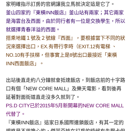
景
家明確指示訂房的官網讓我立馬就決定這是它了。
節
釜山四家的『東橫INN飯店』釜山站有兩家；其它兩家
目
是海雲台及西面，由於同行者有一位是交換學生，所以
主
就選擇青春洋溢的西面。
持、
吳
搭乘地鐵１號及２號線『西面』，要根據當下不同的狀
哥
況來選擇出口，EX.有帶行李時（EXIT.12有電梯 、
窟
NO.10有手扶梯，但事實上是8號出口最接近「東橫
泰
INN西面飯店」。
國
旅
遊
出站後直走約八分鐘就會抵達飯店，到飯店前的十字路
書
口有個「NEW CORE MALL」及樂天電影，看到後再
作
延著對面街道直走沒多久就到了。
者、
PS.D CITY已於2015年5月新開幕的NEW CORE MALL
各
發
代替了。
表
『東橫INN飯店』這家日系國際連鎖飯店，有其一定的
會