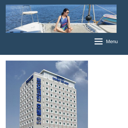
Skip
to
content
Menu
傑
★
傑
菲
菲
亞
亞
娃
娃
粉
JEFFIA
絲
FANG
團、
主
題
旅
遊、
達