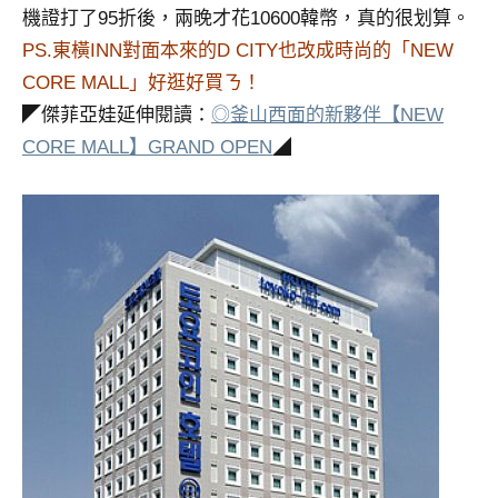
機證打了95折後，兩晚才花10600韓幣，真的很划算。
專
PS.東橫INN對面本來的D CITY也改成時尚的「NEW
欄、
觀
CORE MALL」好逛好買ㄋ！
光
◤傑菲亞娃延伸閱讀：
◎釜山西面的新夥伴【NEW
局
CORE MALL】GRAND OPEN
◢
合
作
達
人
對
象。
★