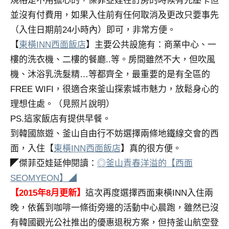
規格是不用擔心的，傑菲亞娃在訂房的時候有先壓卡但
及
並沒有付費用，如果入住前有任何取消及更改只要事先
活
（入住日期前24小時內）
即可，非常方便。
動
主
【
東橫INN西面飯店
】主要公共設施有：商業中心、一
持、
樓的洗衣機、二樓的餐廳..等。房間雖然不大，但吹風
學
機、沐浴乳洗髮精…等都齊全，最重要的是有全區的
校
FREE WIFI，很適合來釜山探索城市魅力，放鬆身心的
企
理想住處。（見照片說明）
業
講
PS.這家飯店有提供早餐。
座、
到韓國旅遊、釜山自由行不妨選擇兩條地鐵線交會的西
部
面，入住【
東橫INN西面飯店
】真的很方便。
落
◤傑菲亞娃延伸閱讀：
◎釜山青春洋溢的【西面
客
SEOMYEON】◢
及
旅
【2015年8月更新】
這次再度選擇西面東橫INN入住兩
遊
晚，依舊到咖啡一條街旁邊的活動中心晨跑，雖然已沒
雜
有韓國觀光公社推出的優惠退稅方案，但持釜山航空登
誌