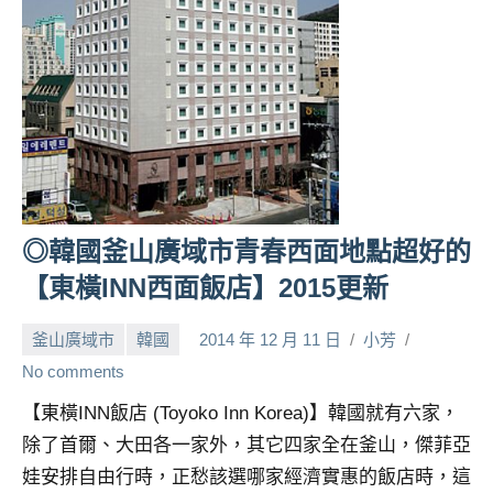
人
帶
路、
旅
遊
節
目
來
賓、
◎韓國釜山廣域市青春西面地點超好的
News
【東橫INN西面飯店】2015更新
金
探
釜山廣域市
韓國
2014 年 12 月 11 日
小芳
號
節
No comments
目
【東橫INN飯店 (Toyoko Inn Korea)】韓國就有六家，
班
除了首爾、大田各一家外，其它四家全在釜山，傑菲亞
底、
外
娃安排自由行時，正愁該選哪家經濟實惠的飯店時，這