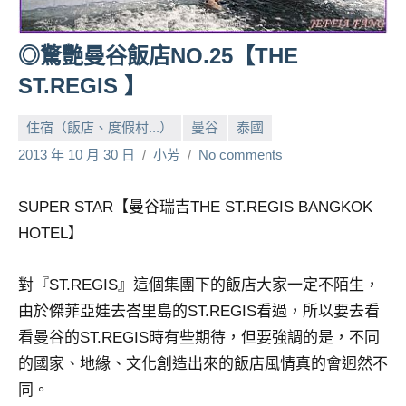
人
帶
◎驚艷曼谷飯店NO.25【THE
路、
ST.REGIS 】
旅
遊
住宿（飯店、度假村...）
曼谷
泰國
節
目
2013 年 10 月 30 日
小芳
No comments
來
賓、
SUPER STAR【曼谷瑞吉THE ST.REGIS BANGKOK
News
HOTEL】
金
探
號
對『ST.REGIS』這個集團下的飯店大家一定不陌生，
節
由於傑菲亞娃去峇里島的ST.REGIS看過，所以要去看
目
看曼谷的ST.REGIS時有些期待，但要強調的是，不同
班
的國家、地緣、文化創造出來的飯店風情真的會迥然不
底、
同。
外