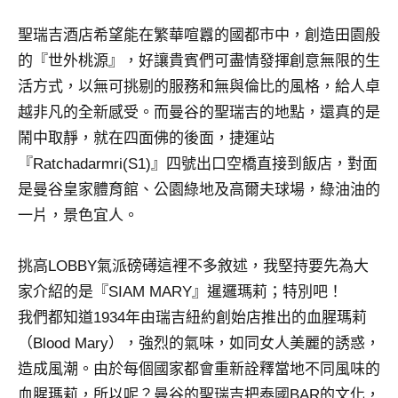
景
節
聖瑞吉酒店希望能在繁華喧囂的國都市中，創造田園般
目
的『世外桃源』，好讓貴賓們可盡情發揮創意無限的生
主
活方式，以無可挑剔的服務和無與倫比的風格，給人卓
持、
越非凡的全新感受。而曼谷的聖瑞吉的地點，還真的是
吳
哥
鬧中取靜，就在四面佛的後面，捷運站
窟
『Ratchadarmri(S1)』四號出口空橋直接到飯店，對面
泰
是曼谷皇家體育館、公園綠地及高爾夫球場，綠油油的
國
一片，景色宜人。
旅
遊
書
挑高LOBBY氣派磅礡這裡不多敘述，我堅持要先為大
作
家介紹的是『SIAM MARY』暹邏瑪莉；特別吧！
者、
我們都知道1934年由瑞吉紐約創始店推出的血腥瑪莉
各
（Blood Mary），強烈的氣味，如同女人美麗的誘惑，
發
表
造成風潮。由於每個國家都會重新詮釋當地不同風味的
會
血腥瑪莉，所以呢？曼谷的聖瑞吉把泰國BAR的文化，