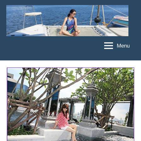
Skip
to
content
Menu
傑
★
傑
菲
菲
亞
亞
娃
娃
粉
JEFFIA
絲
FANG
團、
主
題
旅
遊、
達