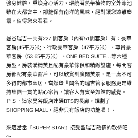
強身健體，重煥身心活力。環繞著熱帶植物的室外泳池
專
雖在大都會中，卻能保有南洋的風味，絕對讓您遠離塵
欄、
囂，值得您來看看。
觀
光
局
曼谷瑞吉一共有227 間客房（內有51間套房）有：豪華
合
客房(45平方米)、行政豪華客房（47平方米）、尊貴豪
作
華客房（53-65平方米）、ONE BED SUITE…等六種
達
房型。房裝潢精美且配有豪華傢俱和精緻設施，每間客
人
對
房都配有豪華窗戶，可以欣賞到廣闊美景，是一處不可
象。
多得的都市幽居。當然舉世聞名的瑞吉管家服務更是維
★
持集團一貫的貼心宗旨，讓客人有賓至如歸的感覺。
ＰＳ．這家曼谷飯店連通BTS的長廊，規劃了
SHOPPING MALL，絕非只有飯店的功能喔！。
來這當當『SUPER STAR』接受聖瑞吉熱情的款待吧
～