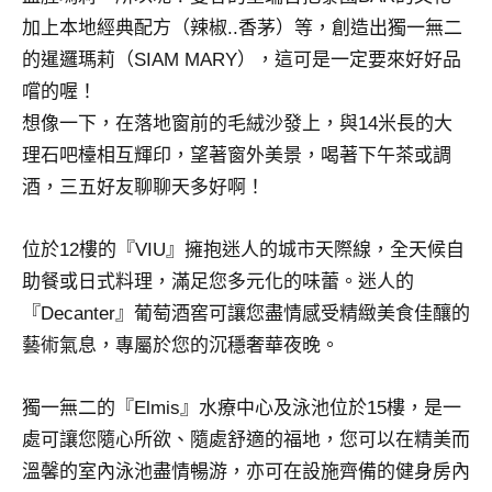
及
加上本地經典配方（辣椒..香茅）等，創造出獨一無二
活
的暹邏瑪莉（SIAM MARY），這可是一定要來好好品
動
嚐的喔！
主
持、
想像一下，在落地窗前的毛絨沙發上，與14米長的大
學
理石吧檯相互輝印，望著窗外美景，喝著下午茶或調
校
酒，三五好友聊聊天多好啊！
企
業
位於12樓的『VIU』擁抱迷人的城市天際線，全天候自
講
座、
助餐或日式料理，滿足您多元化的味蕾。迷人的
部
『Decanter』葡萄酒窖可讓您盡情感受精緻美食佳釀的
落
藝術氣息，專屬於您的沉穩奢華夜晚。
客
及
獨一無二的『Elmis』水療中心及泳池位於15樓，是一
旅
遊
處可讓您隨心所欲、隨處舒適的福地，您可以在精美而
雜
溫馨的室內泳池盡情暢游，亦可在設施齊備的健身房內
誌