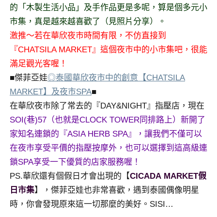
的「木製生活小品」及手作品更是多呢，算是個多元小
專
市集，真是越來越喜歡了（見照片分享）。
欄、
觀
激推～若在華欣夜市時間有限，不仿直接到
光
『CHATSILA MARKET』這個夜市中的小市集吧，很能
局
滿足觀光客喔！
合
■傑菲亞娃
◎泰國華欣夜市中的創意【CHATSILA
作
MARKET】及夜市SPA
■
達
人
在華欣夜市除了常去的『DAY&NIGHT』指壓店，現在
對
SOI(巷)57（也就是CLOCK TOWER同排路上）新開了
象。
家知名連鎖的『ASIA HERB SPA』，讓我們不僅可以
★
在夜市享受平價的指壓按摩外，也可以選擇到這高級連
鎖SPA享受一下優質的店家服務喔！
PS.華欣還有個假日才會出現的【
CICADA MARKET假
日市集
】，傑菲亞娃也非常喜歡，遇到泰國偶像明星
時，你會發現原來這一切那麼的美好。SISI…