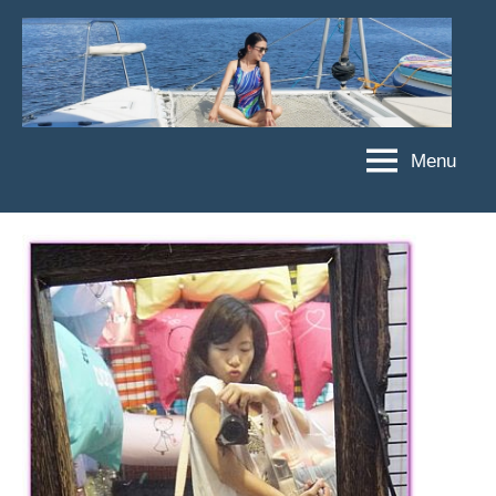
Skip
to
content
Menu
傑
★
傑
菲
菲
亞
亞
娃
娃
粉
JEFFIA
絲
FANG
團、
主
題
旅
遊、
達