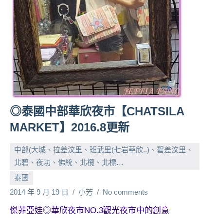
人
帶
路、
旅
遊
節
目
來
賓、
◎泰國中部華欣夜市【CHATSILA
News
MARKET】2016.8更新
金
探
中部(大城、拉差汶里、班武里(七岩華欣..)、碧差汶里、
號
節
北碧、夜功、佛統、北欖、北標…
目
泰國
班
2014 年 9 月 19 日
小芳
No comments
底、
外
傑菲亞娃◎華欣夜市NO.3觀光夜市中的創意