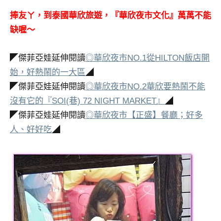
捧友ㄚ，到泰國華欣旅遊，『華欣夜市文化』萬萬不能
缺喔～
◤傑菲亞娃延伸閱讀
◎華欣夜市NO.1從HILTON飯店開
始，好熱鬧的一大區
◢
◤傑菲亞娃延伸閱讀
◎華欣夜市NO.2華欣要熱鬧不能
沒有它的『SOI(巷) 72 NIGHT MARKET』
◢
◤傑菲亞娃延伸閱讀
◎華欣夜市【正盛】餐廳；好多
人、好好吃
◢