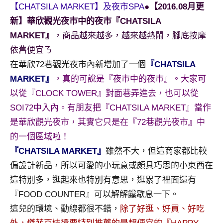
景
【CHATSILA MARKET】及夜市SPA
●【2016.08月更
節
新】華欣觀光夜市中的夜市『CHATSILA
目
MARKET』
，商品越來越多，越來越熱鬧，腳底按摩
主
依舊便宜ㄋ
持、
吳
在華欣72巷觀光夜市內新增加了一個
『CHATSILA
哥
MARKET』
，真的可說是『夜市中的夜市』。大家可
窟
以從『CLOCK TOWER』對面巷弄進去，也可以從
泰
SOI72中入內。有朋友把『CHATSILA MARKET』當作
國
是華欣觀光夜市，其實它只是在『72巷觀光夜市』中
旅
遊
的一個區域啦！
書
『CHATSILA MARKET』
雖然不大，但這商家都比較
作
偏設計新品，所以可愛的小玩意或頗具巧思的小東西在
者、
這特別多，逛起來也特別有意思，逛累了裡面還有
各
『FOOD COUNTER』可以解解饞歇息一下。
發
表
這兒的環境、動線都很不錯，
除了好逛、好買、好吃
會