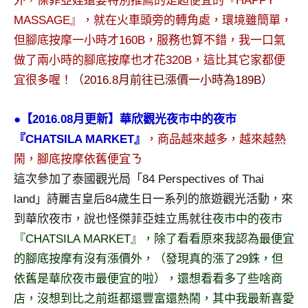
外，傑菲亞娃還要特別推薦的是超便宜的『HAPPY
及
MASSAGE』，就在火車頭旁的轉角處，環境雖簡單，
活
但腳底按摩一小時才160B，服務也算不錯，我一口氣
動
主
做了兩小時的腳底按摩也才花320B，這比其它家都便
持、
宜很多喔！
（2016.8月前往已漲價一小時為189B）
學
校
●【2016.08月更新】華欣觀光夜市中的夜市
企
『CHATSILA MARKET』
，商品越來越多，越來越熱
業
講
鬧，腳底按摩依舊便宜ㄋ
座、
這次參加了泰國觀光局「84 Perspectives of Thai
部
land」詩麗吉皇后84歲生日一系列的旅遊觀光活動，來
落
到華欣夜市，說也怪傑菲亞娃立馬就往
夜市中的夜市
客
『CHATSILA MARKET』，除了看看原來我認為最便宜
及
旅
的腳底按摩有沒有漲價外，（發現真的漲了29銖，但
遊
依舊是華欣夜市最便宜的啦），還想看看多了些啥商
雜
店，沒想到比之前逛都還豐富還熱鬧，其中我最新喜愛
誌