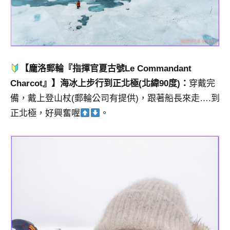
【龐洛郵輪『指揮官夏古號Le Commandant
Charcot』】海冰上步行到正北極(北緯90度)：
穿戴完
備，戴上登山杖(郵輪公司有提供)，跟著船長來走….到
正北極，好興奮喔
。