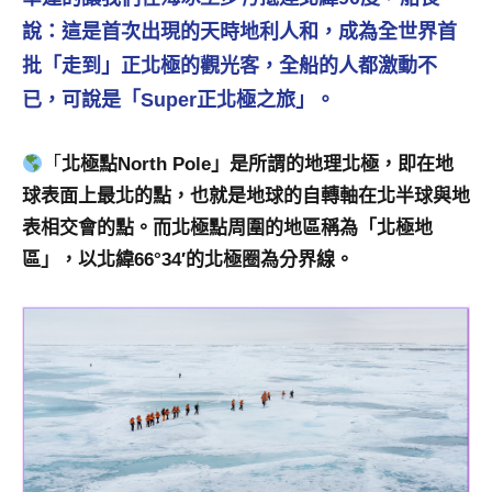
及
說：這是首次出現的天時地利人和，成為全世界首
活
批「走到」正北極的觀光客，全船的人都激動不
動
主
已，可說是「Super正北極之旅」。
持、
學
「
北極點North Pole」是所謂的地理北極，即在地
校
球表面上最北的點，也就是地球的自轉軸在北半球與地
企
業
表相交會的點。而北極點周圍的地區稱為「北極地
講
區
」
，以北緯66°34′的北極圈為分界線。
座、
部
落
客
及
旅
遊
雜
誌