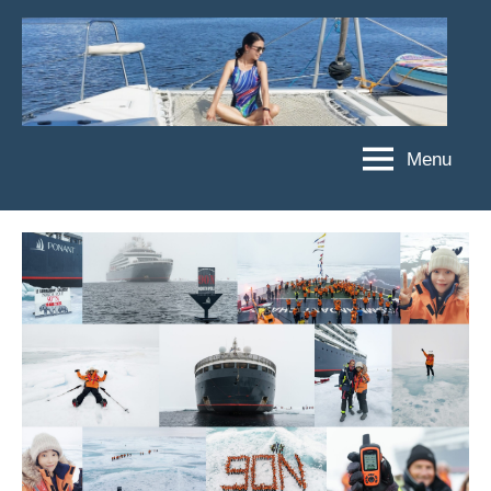
Skip
to
content
Menu
傑
★
傑
菲
菲
亞
亞
娃
娃
粉
JEFFIA
絲
FANG
團、
主
題
旅
遊、
達