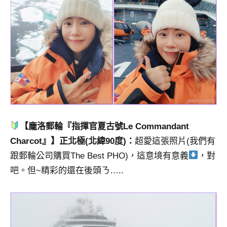
【龐洛郵輪『指揮官夏古號Le Commandant
Charcot』】正北極(北緯90度)：
超愛這張照片(我們有
跟郵輪公司購買The Best PHO)，這意境有意義
，對
吧。但~精彩的還在後頭ㄋ…..