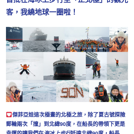
景
節
客，我繞地球一圈啦！
目
主
持、
吳
哥
窟
泰
國
旅
遊
書
作
者、
各
傑菲亞娃這次極晝的北極之旅，除了夏古號探險
發
表
郵輪兩次「撞」到北緯90度，在船長的帶領下更是
會
幸運的讓我們在
海冰上步行
抵達北緯90度，船長