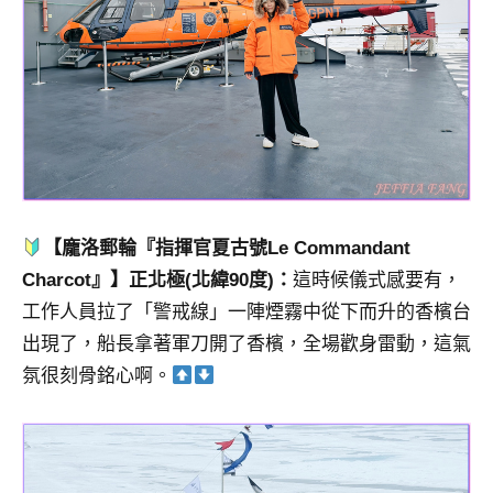
【龐洛郵輪『指揮官夏古號Le Commandant
Charcot』】正北極(北緯90度)：
這時候儀式感要有，
工作人員拉了「警戒線」一陣煙霧中從下而升的香檳台
出現了，船長拿著軍刀開了香檳，全場歡身雷動，這氣
氛很刻骨銘心啊。