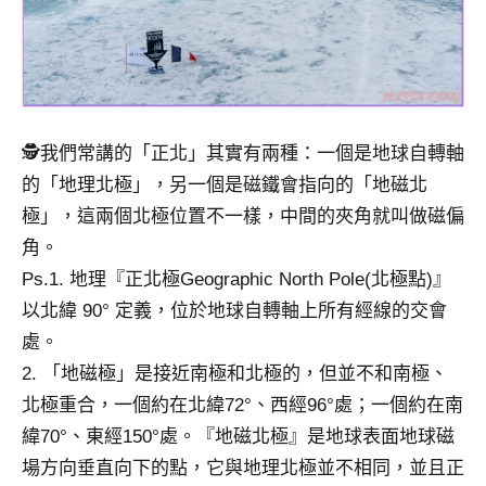
專
欄、
觀
光
局
🕵️我們常講的「正北」其實有兩種：一個是地球自轉軸
合
作
的「地理北極」，另一個是磁鐵會指向的「地磁北
達
極」，這兩個北極位置不一樣，中間的夾角就叫做磁偏
人
角。
對
Ps.1. 地理『正北極Geographic North Pole(北極點)』
象。
★
以北緯 90° 定義，位於地球自轉軸上所有經線的交會
處。
2. 「地磁極」是接近南極和北極的，但並不和南極、
北極重合，一個約在北緯72°、西經96°處；一個約在南
緯70°、東經150°處。『地磁北極』是地球表面地球磁
場方向垂直向下的點，它與地理北極並不相同，並且正