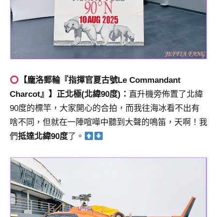
【龐洛郵輪『指揮官夏古號Le Commandant
Charcot』】正北極(北緯90度)：
直升機旁佈置了北緯
90度的標竿，大家開心的合拍，而我往海冰看不出有
啥不同，但就在一陣喧嘩中聽到大聲的鳴笛，天啊！我
們
抵達北緯90度
了。