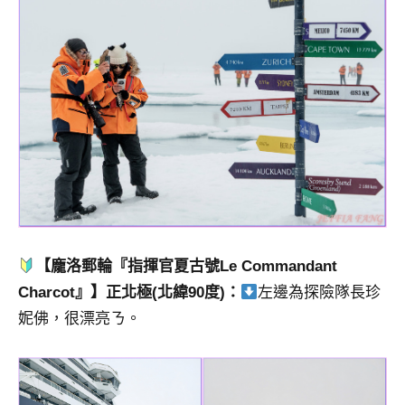
【龐洛郵輪『指揮官夏古號Le Commandant
Charcot』】正北極(北緯90度)：
左邊為探險隊長珍
妮佛，很漂亮ㄋ。