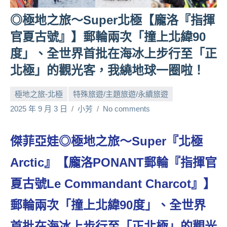
人
◎極地之旅～Super北極【龐洛『指揮
帶
官夏古號』】郵輪兩次「撞上北緯90
路、
旅
度」、全世界首批在海冰上步行至「正
遊
北極」的觀光客，我繞地球一圈啦！
節
目
極地之旅-北極
特殊旅遊/主題旅遊/永續旅遊
來
賓、
2025 年 9 月 3 日
小芳
No comments
News
金
傑菲亞娃◎極地之旅～Super『北極
探
號
Arctic』【龐洛PONANT郵輪『指揮官
節
目
夏古號Le Commandant Charcot』】
班
郵輪兩次「撞上北緯90度」、全世界
底、
外
首批在海冰上步行至「正北極」的觀光