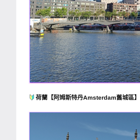
專
欄、
觀
光
局
合
作
達
人
對
象。
荷蘭【阿姆斯特丹Amsterdam舊城區】
★