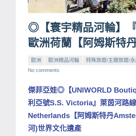
賓、
News
◎【寰宇精品河輪】
金
探
歐洲荷蘭【阿姆斯特丹
號
節
目
歐洲
歐洲精品河輪
特殊旅遊/主題旅遊/
班
No comments
底、
外
傑菲亞娃◎【UNIWORLD Boutiq
景
利亞號S.S. Victoria』萊茵河路線R
節
目
Netherlands【阿姆斯特丹Ams
主
河)世界文化遺產
持、
吳