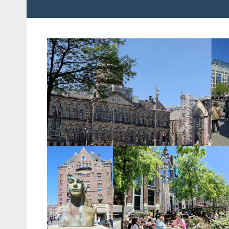
粉
娃
絲
團、
JEFFIA
主
FANG
題
旅
遊、
達
人
帶
路、
旅
遊
節
目
來