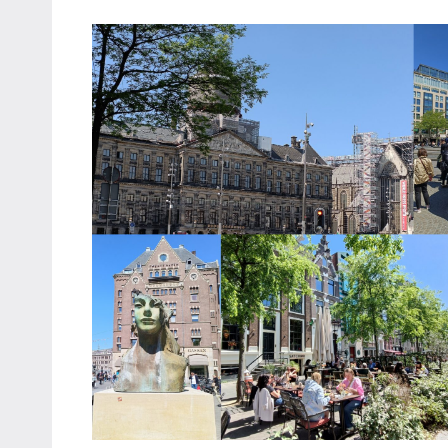
哥
窟
泰
國
旅
遊
書
作
者、
各
發
表
會
及
活
動