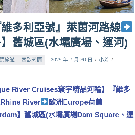
『維多利亞號』萊茵河路線
】舊城區(水壩廣場、運河)
永續旅遊
西歐荷蘭
2025 年 7 月 30 日
小芳
ue River Cruises寰宇精品河輪】『維多
hine River
歐洲Europe荷蘭
terdam】舊城區(水壩廣場
Dam Square
、運