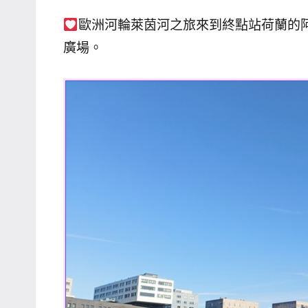
主
歐洲河輪萊茵河之旅來到終點站荷蘭的
持、
廣場。
學
校
企
業
講
座、
部
落
客
及
旅
遊
雜
誌