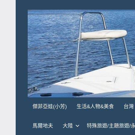
Skip
to
content
傑
★
傑菲亞娃(小芳)
生活&人物&美食
台灣
傑
菲
菲
馬爾地夫
大陸
特殊旅遊/主題旅遊/
亞
亞
娃